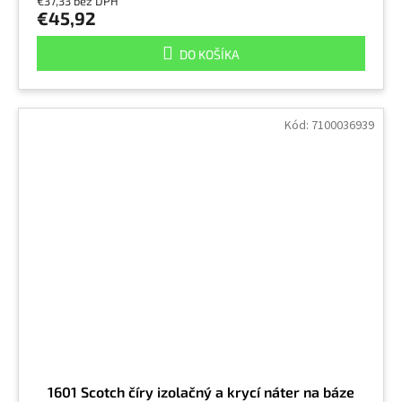
€37,33 bez DPH
€45,92
DO KOŠÍKA
Kód:
7100036939
1601 Scotch číry izolačný a krycí náter na báze