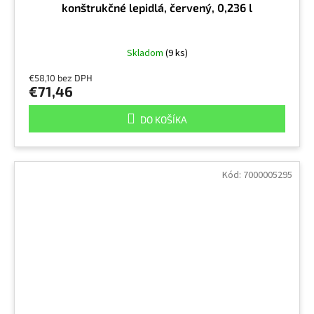
konštrukčné lepidlá, červený, 0,236 l
Skladom
(9 ks)
€58,10 bez DPH
€71,46
DO KOŠÍKA
Kód:
7000005295