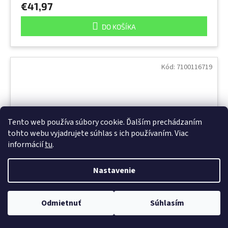
€41,97
DO KOŠÍKA
Kód:
7100116719
Tento web používa súbory cookie. Ďalším prechádzaním
tohto webu vyjadrujete súhlas s ich používaním. Viac
informácií
tu
.
Nastavenie
Odmietnuť
Súhlasím
3M Nomad Terra Entrance Mat 9100, sivá, 610