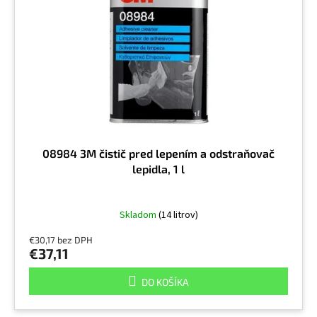
08984 3M čistič pred lepením a odstraňovač
lepidla, 1 l
Skladom
(14 litrov)
€30,17 bez DPH
€37,11
DO KOŠÍKA