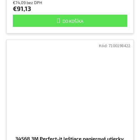
€74,09 bez DPH
€91,13
DO KOŠÍKA
Kód:
7100198422
34568 3M Perfect-it leštiace papierové utierky,