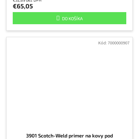
€52,89 bez DPH
€65,05
DO KOŠÍKA
Kód:
7000000907
3901 Scotch-Weld primer na kovy pod