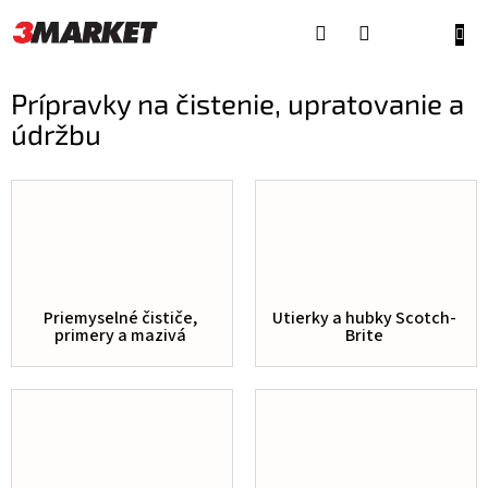
Prejsť
na
NÁKU
obsah
KOŠÍ
Prípravky na čistenie, upratovanie a
údržbu
Priemyselné čističe,
Utierky a hubky Scotch-
primery a mazivá
Brite