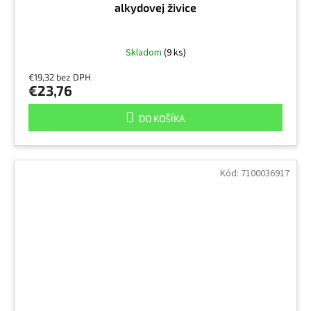
alkydovej živice
Skladom
(9 ks)
€19,32 bez DPH
€23,76
DO KOŠÍKA
Kód:
7100036917