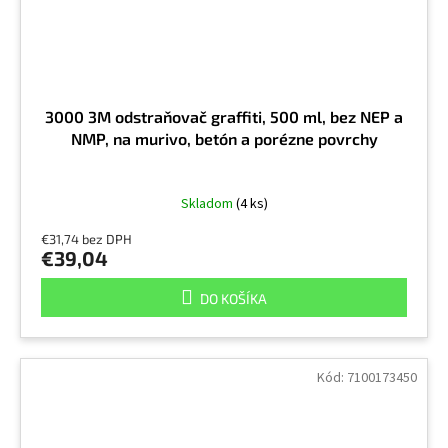
3000 3M odstraňovač graffiti, 500 ml, bez NEP a
NMP, na murivo, betón a porézne povrchy
Skladom
(4 ks)
€31,74 bez DPH
€39,04
DO KOŠÍKA
Kód:
7100173450