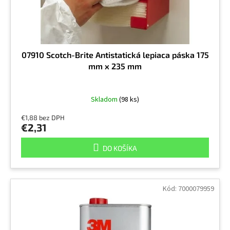
k
t
o
v
07910 Scotch-Brite Antistatická lepiaca páska 175
mm x 235 mm
Skladom
(98 ks)
€1,88 bez DPH
€2,31
DO KOŠÍKA
Kód:
7000079959