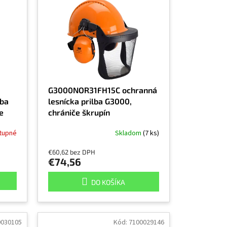
G3000NOR31FH15C ochranná
lba
lesnícka prilba G3000,
e
chrániče škrupín
tupné
Skladom
(7 ks)
€60,62 bez DPH
€74,56
DO KOŠÍKA
0030105
Kód:
7100029146