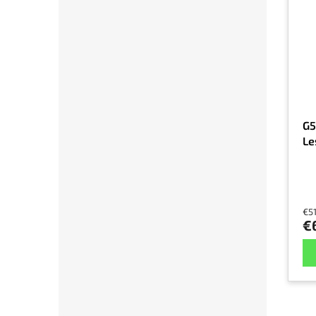
G5
Le
€5
€