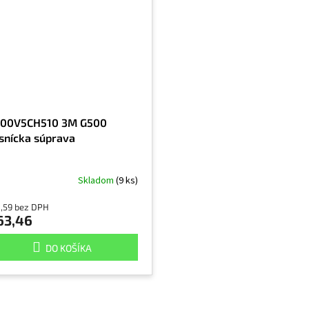
00V5CH510 3M G500
snícka súprava
Skladom
(9 ks)
1,59 bez DPH
63,46
DO KOŠÍKA
O