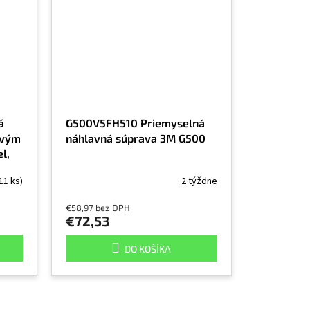
á
G500V5FH510 Priemyselná
ovým
náhlavná súprava 3M G500
l,
11 ks)
2 týždne
€58,97 bez DPH
€72,53
DO KOŠÍKA