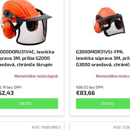
000DORU31V4C, lesnícka
G3000MOR31V5J-FPA,
prava 3M, prilba G2000
lesnícka súprava 3M, pri
anžová, chrániče škrupín
G3000 oranžová, chránič
1P3E
škrupín H31
Momentálne nedostupné
Momentálne nedos
0,76 bez DPH
€68,02 bez DPH
62,43
€83,66
DETAIL
DETAIL
Kód:
7000104017
Kód:
710