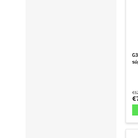
G3
sú
€6
€