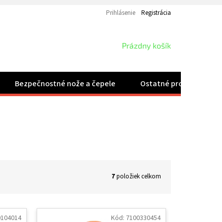
Prihlásenie
Registrácia
NÁKUPNÝ
Prázdny košík
KOŠÍK
Bezpečnostné nože a čepele
Ostatné produkty
7
položiek celkom
0104014
Kód:
7100330454