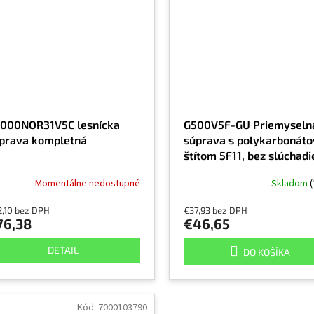
000NOR31V5C lesnícka
G500V5F-GU Priemyseln
prava kompletná
súprava s polykarbonát
štítom 5F11, bez slúchadie
žltá
Momentálne nedostupné
Skladom
(
2,10 bez DPH
€37,93 bez DPH
76,38
€46,65
DETAIL
DO KOŠÍKA
Kód:
7000103790