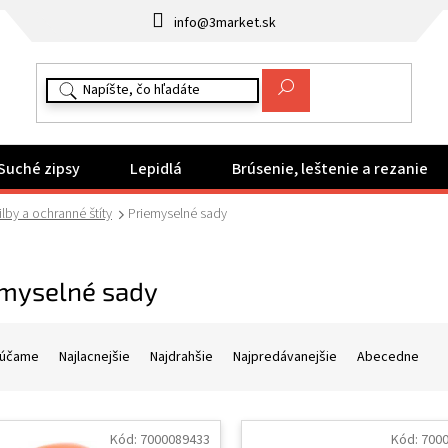
info@3market.sk
Suché zipsy
Lepidlá
Brúsenie, leštenie a rezanie
lby a ochranné štíty
Priemyselné sady
emyselné sady
účame
Najlacnejšie
Najdrahšie
Najpredávanejšie
Abecedne
Kód:
7000089433
Kód:
700