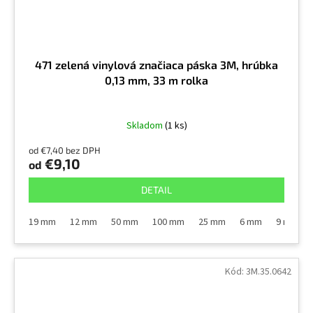
471 zelená vinylová značiaca páska 3M, hrúbka
0,13 mm, 33 m rolka
Skladom
(1 ks)
od €7,40 bez DPH
€9,10
od
DETAIL
19 mm
12 mm
50 mm
100 mm
25 mm
6 mm
9 mm
Kód:
3M.35.0642