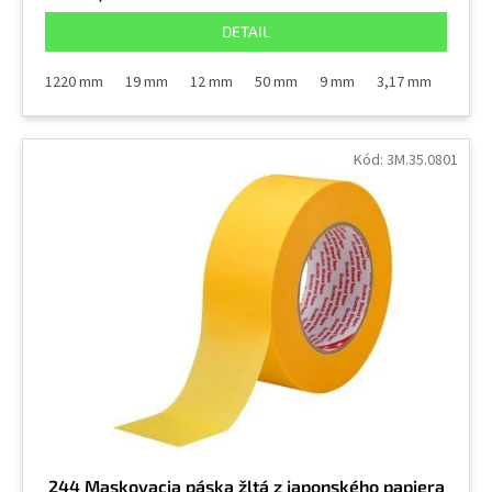
DETAIL
1220 mm
19 mm
12 mm
50 mm
9 mm
3,17 mm
6,3 
Kód:
3M.35.0801
244 Maskovacia páska žltá z japonského papiera