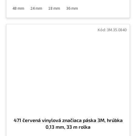
48 mm
24 mm
18 mm
36 mm
Kód:
3M.35.0840
471 červená vinylová značiaca páska 3M, hrúbka
0,13 mm, 33 m rolka