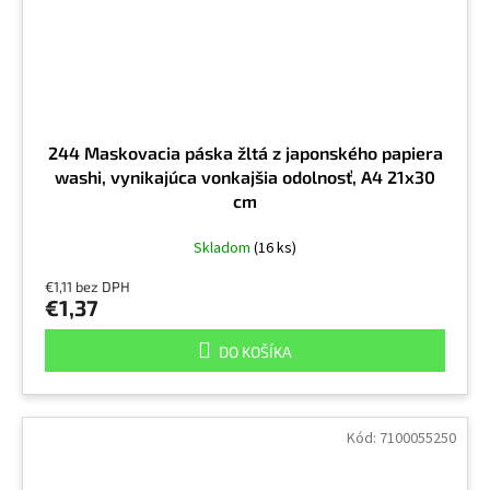
244 Maskovacia páska žltá z japonského papiera
washi, vynikajúca vonkajšia odolnosť, A4 21x30
cm
Skladom
(16 ks)
€1,11 bez DPH
€1,37
DO KOŠÍKA
Kód:
7100055250