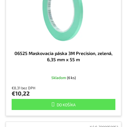
r
v
o
d
u
k
t
o
v
06525 Maskovacia páska 3M Precision, zelená,
6,35 mm x 55 m
Skladom
(6 ks)
€8,31 bez DPH
€10,22
DO KOŠÍKA