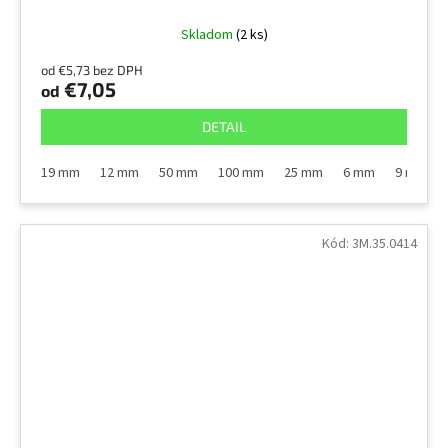
Skladom
(2 ks)
od €5,73 bez DPH
€7,05
od
DETAIL
19 mm
12 mm
50 mm
100 mm
25 mm
6 mm
9 mm
Kód:
3M.35.0414