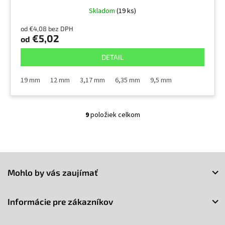
Skladom
(19 ks)
od €4,08 bez DPH
€5,02
od
DETAIL
19 mm
12 mm
3,17 mm
6,35 mm
9,5 mm
9
položiek celkom
O
v
l
á
Z
d
a
á
Mohlo by vás zaujímať
c
p
i
ä
e
t
Informácie pre zákazníkov
p
i
r
e
v