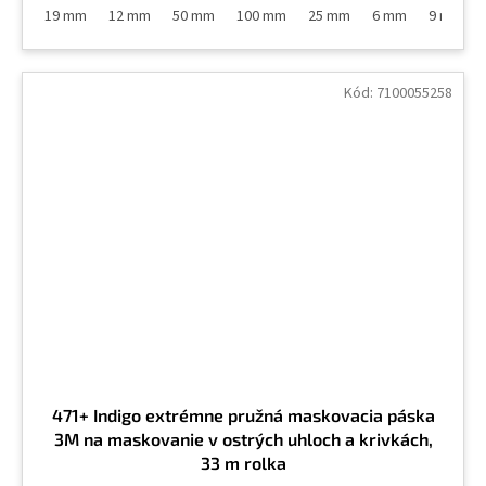
19 mm
12 mm
50 mm
100 mm
25 mm
6 mm
9 mm
Kód:
7100055258
471+ Indigo extrémne pružná maskovacia páska
3M na maskovanie v ostrých uhloch a krivkách,
33 m rolka