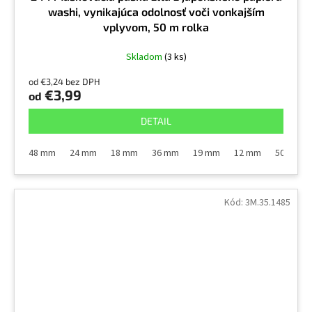
washi, vynikajúca odolnosť voči vonkajším
vplyvom, 50 m rolka
Skladom
(3 ks)
od €3,24 bez DPH
€3,99
od
DETAIL
48 mm
24 mm
18 mm
36 mm
19 mm
12 mm
50 mm
Kód:
3M.35.1485