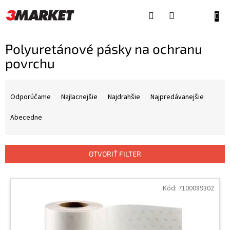
Prejsť
na
NÁKU
obsah
KOŠÍ
Polyuretánové pásky na ochranu
povrchu
R
a
Odporúčame
Najlacnejšie
Najdrahšie
Najpredávanejšie
d
e
Abecedne
n
i
e
OTVORIŤ FILTER
p
r
V
o
ý
Kód:
7100089302
d
p
u
i
k
s