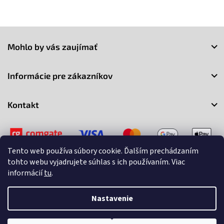
v
l
á
Z
d
a
á
Mohlo by vás zaujímať
c
p
i
ä
e
t
Informácie pre zákazníkov
p
i
r
e
v
Kontakt
k
y
v
ý
p
Tento web používa súbory cookie. Ďalším prechádzaním
i
tohto webu vyjadrujete súhlas s ich používaním. Viac
s
informácií
tu
.
u
Copyright 2026
3Market
. Všetky práva vyhradené.
Upraviť
nastavenie cookies
Nastavenie
Vytvoril Shoptet