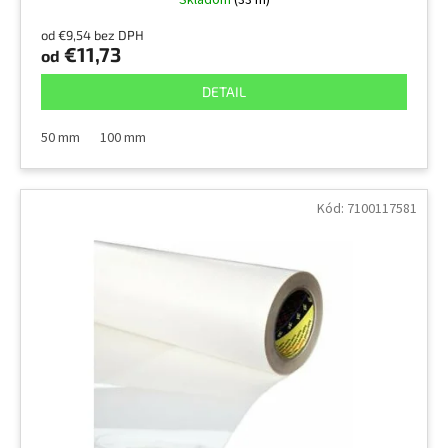
Skladom
(33 m)
od €9,54 bez DPH
€11,73
od
DETAIL
50 mm
100 mm
Kód:
7100117581