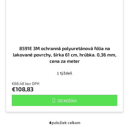
8591E 3M ochranná polyuretánová fólia na
lakované povrchy, šírka 61 cm, hrúbka. 0,36 mm,
cena za meter
1 týždeň
€88,48 bez DPH
€108,83
DO KOŠÍKA
4
položiek celkom
O