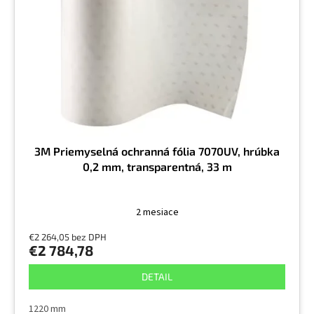
t
p
o
r
v
o
d
u
k
t
o
v
3M Priemyselná ochranná fólia 7070UV, hrúbka
0,2 mm, transparentná, 33 m
2 mesiace
€2 264,05 bez DPH
€2 784,78
DETAIL
1220 mm