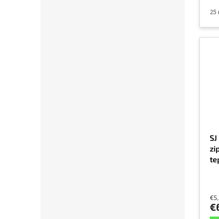
25
SJ
zi
te
1 
€5
€