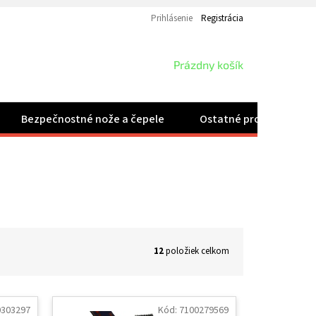
Prihlásenie
Registrácia
NÁKUPNÝ
Prázdny košík
KOŠÍK
Bezpečnostné nože a čepele
Ostatné produkty
12
položiek celkom
0303297
Kód:
7100279569