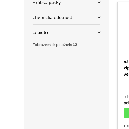
Hrúbka pásky
Chemická odolnosť
Lepidlo
Zobrazených položiek:
12
SJ
zi
ve
ce
ex
od
od
19