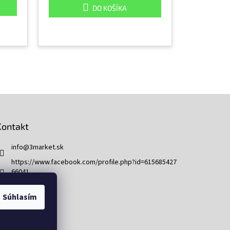
DO KOŠÍKA
Kontakt
info
@
3market.sk
https://www.facebook.com/profile.php?id=615685427
66041
3market.sk
Súhlasím