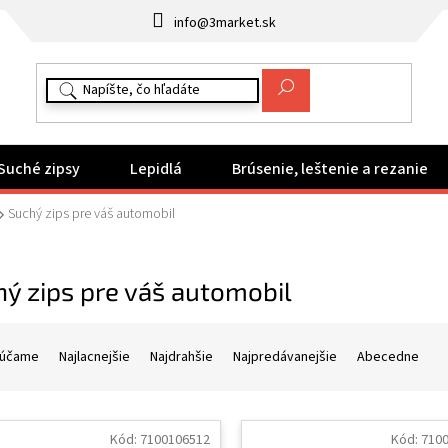
info@3market.sk
Suché zipsy
Lepidlá
Brúsenie, leštenie a rezanie
Suchý zips pre váš automobil
ý zips pre váš automobil
účame
Najlacnejšie
Najdrahšie
Najpredávanejšie
Abecedne
Kód:
7100106512
Kód:
710