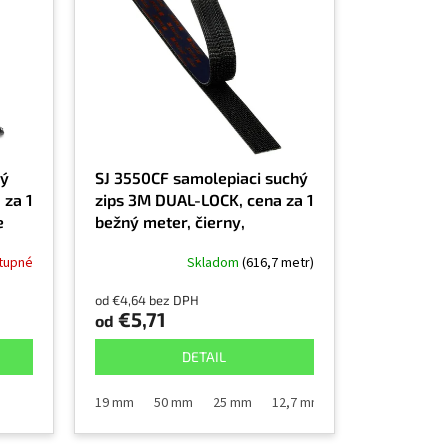
hý
SJ 3550CF samolepiaci suchý
 za 1
zips 3M DUAL-LOCK, cena za 1
e
bežný meter, čierny,
r
transparentné lepidlo,
tupné
Skladom
(616,7 metr)
exteriér a interiér
od €4,64 bez DPH
€5,71
od
DETAIL
19 mm
50 mm
25 mm
12,7 mm