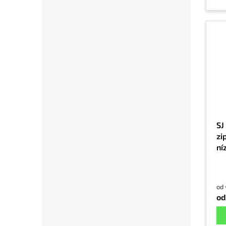
SJ
zi
ní
be
in
od
od