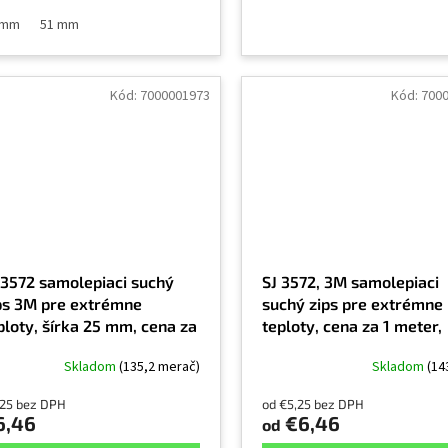
 mm
51 mm
Kód:
7000001973
Kód:
700
 3572 samolepiaci suchý
SJ 3572, 3M samolepiaci
ps 3M pre extrémne
suchý zips pre extrémne
ploty, šírka 25 mm, cena za
teploty, cena za 1 meter,
bežný meter, háčik biely
háčik, čierny, exteriér a
Skladom
(135,2 merač)
Skladom
(14
interiér
,25 bez DPH
od €5,25 bez DPH
6,46
€6,46
od