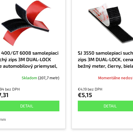
 400/GT 6008 samolepiaci
SJ 3550 samolepiaci suc
chý zips 3M DUAL-LOCK
zips 3M DUAL-LOCK, cena
e automobilový priemysel,
bežný meter, čierny, biel
erny, veľmi vysoká hustota
lepidlo, exteriér a interié
Skladom
(207,7 metr)
Momentálne nedos
b, cena za 1 bežný meter,
teriér a interiér
,94 bez DPH
€4,19 bez DPH
7,31
€5,15
DETAIL
DETAIL
 mm