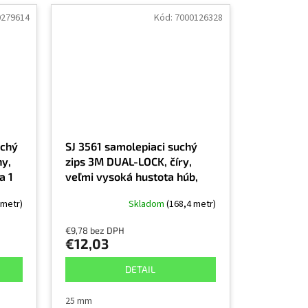
0279614
Kód:
7000126328
uchý
SJ 3561 samolepiaci suchý
ny,
zips 3M DUAL-LOCK, číry,
a 1
veľmi vysoká hustota húb,
cena za 1 bežný meter,
 metr)
Skladom
(168,4 metr)
exteriér a interiér
€9,78 bez DPH
€12,03
DETAIL
25 mm