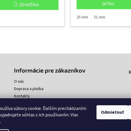
DETAIL
DO KOŠÍKA
25 mm
51 mm
O
v
l
á
d
a
Informácie pre zákazníkov
c
i
e
O nás
p
Doprava a platba
r
Kontakty
v
k
oužíva súbory cookie. Ďalším prechádzaním
y
Odmietnuť
v
yjadrujete súhlas s ich používaním. Viac
ý
u
.
p