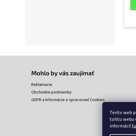
Z
á
p
Mohlo by vás zaujímať
ä
t
Reklamacie
i
Obchodne podmienky
e
GDPR a Informácie o spracovaní Cookies
Tento web p
tohto webu v
informácií
t