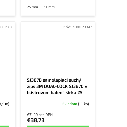
25 mm
51 mm
0001962
Kód:
7100123347
SJ387B samolepiaci suchý
zips 3M DUAL-LOCK SJ3870 v
blistrovom balení, šírka 25
mm, návin 2,5 m
3,9 m)
Skladom
(11 ks)
€31,49 bez DPH
€38,73