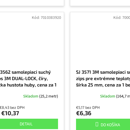
Kód:
7010383920
Kód:
700
 3562 samolepiaci suchý
SJ 3571 3M samolepiaci 
ps 3M DUAL-LOCK, číry,
zips pre extrémne teplot
zka hustota huby, cena za 1
šírka 25 mm, cena za 1 b
žný meter, exteriér a
meter, slučka, biela
Skladom
(25,2 metr)
Skladom
(164,7 
teriér
 €8,43 bez DPH
€5,17 bez DPH
€10,37
€6,36
DETAIL
DO KOŠÍKA