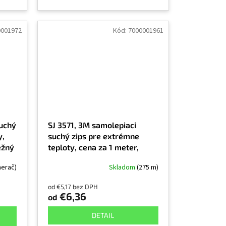
0001972
Kód:
7000001961
suchý
SJ 3571, 3M samolepiaci
y,
suchý zips pre extrémne
ežný
teploty, cena za 1 meter,
slučka, čierna, exteriér a
merač)
Skladom
(275 m)
interiér
od €5,17 bez DPH
€6,36
od
DETAIL