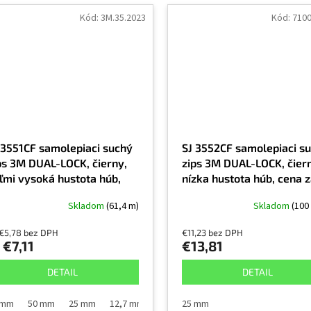
Kód:
3M.35.2023
Kód:
710
 3551CF samolepiaci suchý
SJ 3552CF samolepiaci s
ps 3M DUAL-LOCK, čierny,
zips 3M DUAL-LOCK, čier
ľmi vysoká hustota húb,
nízka hustota húb, cena z
na za 1 bežný meter,
bežný meter, exteriér a
Skladom
(61,4 m)
Skladom
(100
teriér a interiér
interiér
 €5,78 bez DPH
€11,23 bez DPH
€7,11
€13,81
DETAIL
DETAIL
 mm
50 mm
25 mm
12,7 mm
25 mm