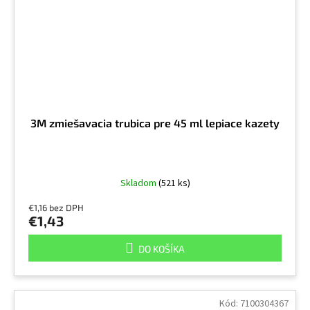
3M zmiešavacia trubica pre 45 ml lepiace kazety
Skladom
(521 ks)
€1,16 bez DPH
€1,43
DO KOŠÍKA
Kód:
7100304367