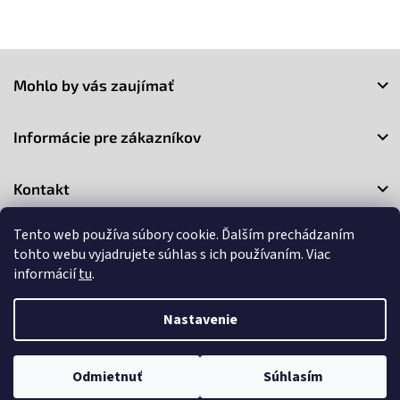
v
l
á
Z
d
a
á
Mohlo by vás zaujímať
c
p
i
ä
e
t
Informácie pre zákazníkov
p
i
r
e
v
Kontakt
k
y
v
Tento web používa súbory cookie. Ďalším prechádzaním
ý
tohto webu vyjadrujete súhlas s ich používaním. Viac
p
informácií
tu
.
i
s
u
Copyright 2026
3Market
. Všetky práva vyhradené.
Upraviť
Nastavenie
nastavenie cookies
Vytvoril Shoptet
Odmietnuť
Súhlasím