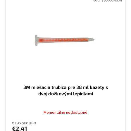
Kód:
7000034634
3M miešacia trubica pre 38 ml kazety s
dvojzložkovými lepidlami
Momentálne nedostupné
€1,96 bez DPH
€2,41