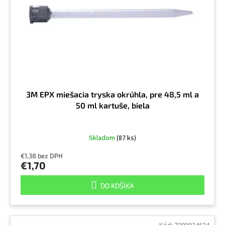
r
v
o
d
u
k
t
o
v
3M EPX miešacia tryska okrúhla, pre 48,5 ml a
50 ml kartuše, biela
Skladom
(87 ks)
€1,38 bez DPH
€1,70
DO KOŠÍKA