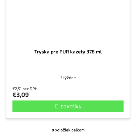
Tryska pre PUR kazety 378 ml
2 týždne
€2,51 bez DPH
€3,09
DO KOŠÍKA
9
položiek celkom
O