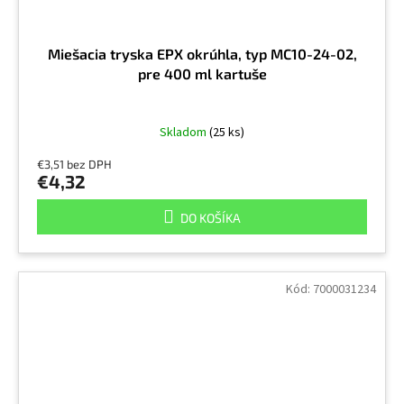
Miešacia tryska EPX okrúhla, typ MC10-24-02,
pre 400 ml kartuše
Skladom
(25 ks)
€3,51 bez DPH
€4,32
DO KOŠÍKA
Kód:
7000031234