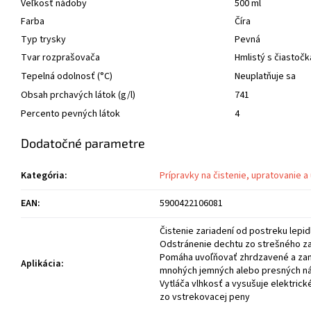
Veľkosť nádoby
500 ml
Farba
Číra
Typ trysky
Pevná
Tvar rozprašovača
Hmlistý s čiastoč
Tepelná odolnosť (°C)
Neuplatňuje sa
Obsah prchavých látok (g/l)
741
Percento pevných látok
4
Dodatočné parametre
Kategória
:
Prípravky na čistenie, upratovanie a
EAN
:
5900422106081
Čistenie zariadení od postreku lepid
Odstránenie dechtu zo strešného zar
Pomáha uvoľňovať zhrdzavené a zamr
Aplikácia
:
mnohých jemných alebo presných nás
Vytláča vlhkosť a vysušuje elektrick
zo vstrekovacej peny