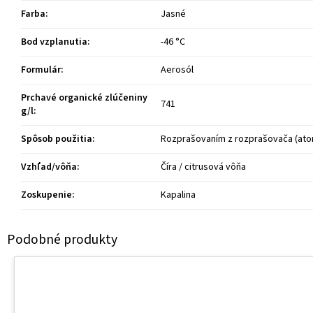
Farba
:
Jasné
Bod vzplanutia
:
-46 °C
Formulár
:
Aerosól
Prchavé organické zlúčeniny
741
g/l
:
Spôsob použitia
:
Rozprašovaním z rozprašovača (ato
Vzhľad/vôňa
:
Číra / citrusová vôňa
Zoskupenie
:
Kapalina