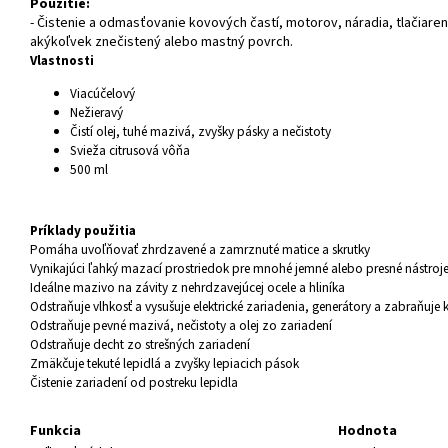
Použitie:
- Čistenie a odmasťovanie kovových častí, motorov, náradia, tlačiare
akýkoľvek znečistený alebo mastný povrch.
Vlastnosti
Viacúčelový
Nežieravý
Čistí olej, tuhé mazivá, zvyšky pásky a nečistoty
Svieža citrusová vôňa
500 ml
Príklady použitia
Pomáha uvoľňovať zhrdzavené a zamrznuté matice a skrutky
Vynikajúci ľahký mazací prostriedok pre mnohé jemné alebo presné nástroj
Ideálne mazivo na závity z nehrdzavejúcej ocele a hliníka
Odstraňuje vlhkosť a vysušuje elektrické zariadenia, generátory a zabraňuje
Odstraňuje pevné mazivá, nečistoty a olej zo zariadení
Odstraňuje decht zo strešných zariadení
Zmäkčuje tekuté lepidlá a zvyšky lepiacich pások
Čistenie zariadení od postreku lepidla
Funkcia
Hodnota