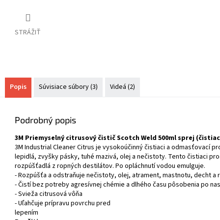
STRÁŽIŤ
Popis
Súvisiace súbory (3)
Videá (2)
Podrobný popis
3M Priemyselný citrusový čistič Scotch Weld 500ml sprej (čistiac
3M Industrial Cleaner Citrus je vysokoúčinný čistiaci a odmasťovací p
lepidlá, zvyšky pásky, tuhé mazivá, olej a nečistoty. Tento čistiaci p
rozpúšťadlá z ropných destilátov. Po opláchnutí vodou emulguje.
- Rozpúšťa a odstraňuje nečistoty, olej, atrament, mastnotu, decht a 
- Čistí bez potreby agresívnej chémie a dlhého času pôsobenia po nast
- Svieža citrusová vôňa
- Uľahčuje prípravu povrchu pred
lepením