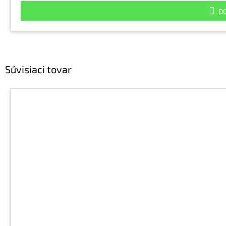
DO
Súvisiaci tovar