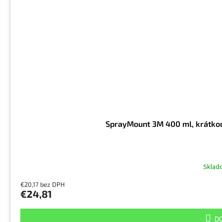
SprayMount 3M 400 ml, krátkodo
Skla
€20,17 bez DPH
€24,81
DO