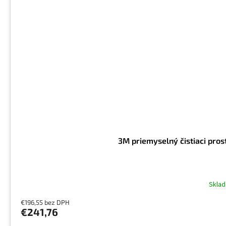
3M priemyselný čistiaci pros
Skla
€196,55 bez DPH
€241,76