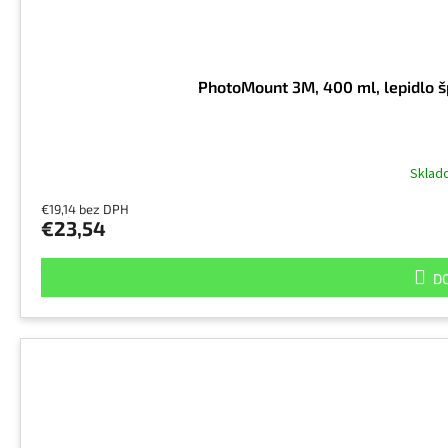
PhotoMount 3M, 400 ml, lepidlo š
Skla
€19,14 bez DPH
€23,54
DO