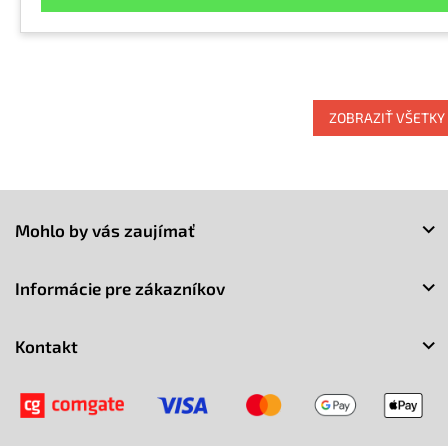
ZOBRAZIŤ VŠETKY
Z
á
Mohlo by vás zaujímať
p
ä
t
Informácie pre zákazníkov
i
e
Kontakt