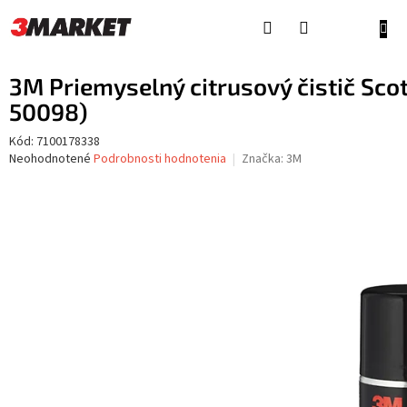
Prejsť
na
NÁKU
obsah
KOŠÍ
3M Priemyselný citrusový čistič Scot
50098)
Kód:
7100178338
Priemerné
Neohodnotené
Podrobnosti hodnotenia
Značka:
3M
hodnotenie
produktu
je
0,0
z
5
hviezdičiek.