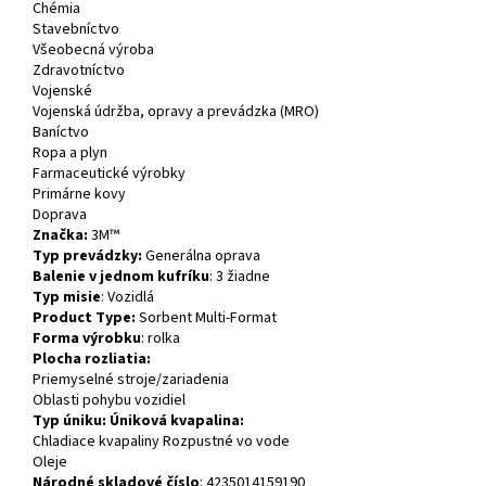
Chémia
Stavebníctvo
Všeobecná výroba
Zdravotníctvo
Vojenské
Vojenská údržba, opravy a prevádzka (MRO)
Baníctvo
Ropa a plyn
Farmaceutické výrobky
Primárne kovy
Doprava
Značka:
3M™
Typ prevádzky:
Generálna oprava
Balenie v jednom kufríku
: 3 žiadne
Typ misie
: Vozidlá
Product Type:
Sorbent Multi-Format
Forma výrobku
: rolka
Plocha rozliatia:
Priemyselné stroje/zariadenia
Oblasti pohybu vozidiel
Typ úniku: Úniková kvapalina:
Chladiace kvapaliny Rozpustné vo vode
Oleje
Národné skladové číslo
: 4235014159190