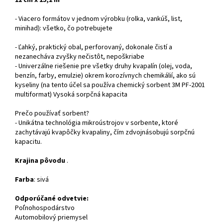
12 cm x 15,2 m
- Viacero formátov v jednom výrobku (rolka, vankúš, list,
minihad): všetko, čo potrebujete
- Ľahký, praktický obal, perforovaný, dokonale čistí a
nezanecháva zvyšky nečistôt, nepoškriabe
- Univerzálne riešenie pre všetky druhy kvapalín (olej, voda,
benzín, farby, emulzie) okrem korozívnych chemikálií, ako sú
kyseliny (na tento účel sa používa chemický sorbent 3M PF-2001
multiformat) Vysoká sorpčná kapacita
Prečo používať sorbent?
- Unikátna technológia mikroústrojov v sorbente, ktoré
zachytávajú kvapôčky kvapaliny, čím zdvojnásobujú sorpčnú
kapacitu.
Krajina pôvodu
.
Farba
: sivá
Odporúčané odvetvie:
Poľnohospodárstvo
Automobilový priemysel