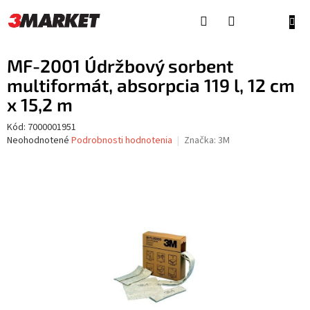
Prejsť
na
NÁKU
obsah
KOŠÍ
MF-2001 Údržbový sorbent
multiformát, absorpcia 119 l, 12 cm
x 15,2 m
Kód:
7000001951
Priemerné
Neohodnotené
Podrobnosti hodnotenia
Značka:
3M
hodnotenie
produktu
je
0,0
z
5
hviezdičiek.