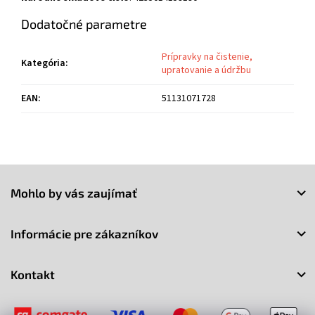
Dodatočné parametre
Prípravky na čistenie,
Kategória
:
upratovanie a údržbu
EAN
:
51131071728
Z
á
Mohlo by vás zaujímať
p
ä
t
Informácie pre zákazníkov
i
e
Kontakt