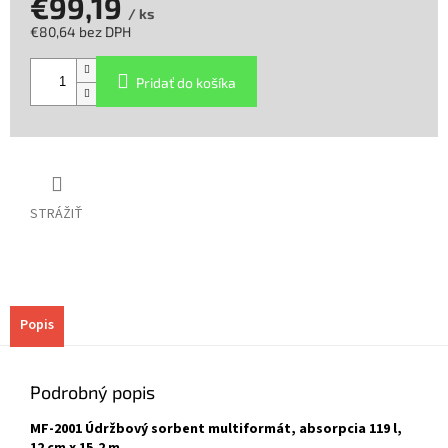
€99,19
/ ks
€80,64 bez DPH
Jednotková
cena:
Pridať do košíka
STRÁŽIŤ
Popis
Podrobný popis
MF-2001 Údržbový sorbent multiformát, absorpcia 119 l,