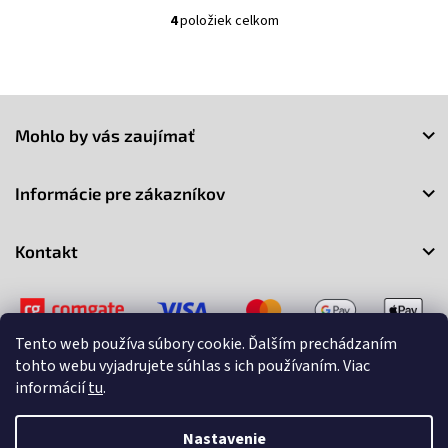
4
položiek celkom
O
v
l
á
Z
d
a
á
Mohlo by vás zaujímať
c
p
i
ä
e
t
Informácie pre zákazníkov
p
i
r
e
v
Kontakt
k
y
v
ý
p
Tento web používa súbory cookie. Ďalším prechádzaním
i
tohto webu vyjadrujete súhlas s ich používaním. Viac
s
informácií
tu
.
u
Copyright 2026
3Market
. Všetky práva vyhradené.
Upraviť
nastavenie cookies
Nastavenie