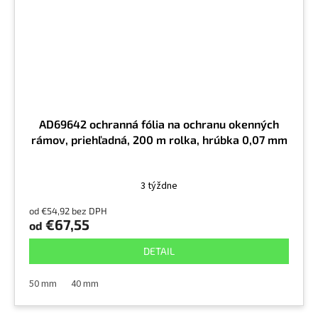
AD69642 ochranná fólia na ochranu okenných
rámov, priehľadná, 200 m rolka, hrúbka 0,07 mm
3 týždne
od €54,92 bez DPH
€67,55
od
DETAIL
50 mm
40 mm