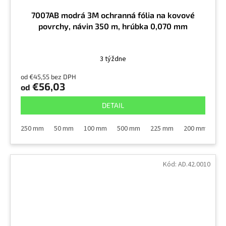
7007AB modrá 3M ochranná fólia na kovové
povrchy, návin 350 m, hrúbka 0,070 mm
3 týždne
od €45,55 bez DPH
€56,03
od
DETAIL
250 mm
50 mm
100 mm
500 mm
225 mm
200 mm
Kód:
AD.42.0010