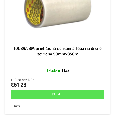
r
v
o
d
u
k
t
o
v
10039A 3M priehľadná ochranná fólia na drsné
povrchy 50mmx350m
Skladom
(1 ks)
€49,78 bez DPH
€61,23
DETAIL
50mm