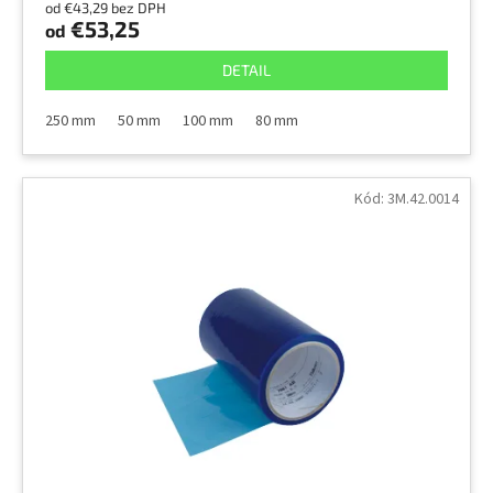
od €43,29 bez DPH
€53,25
od
DETAIL
250 mm
50 mm
100 mm
80 mm
Kód:
3M.42.0014