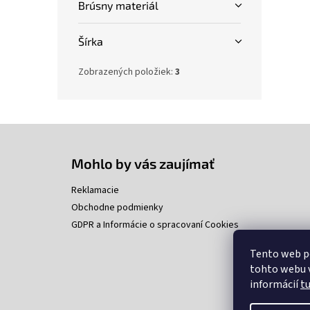
Brúsny materiál
Šírka
Zobrazených položiek:
3
Z
á
p
Mohlo by vás zaujímať
ä
t
Reklamacie
i
Obchodne podmienky
e
GDPR a Informácie o spracovaní Cookies
Tento web p
tohto webu v
informácií
t