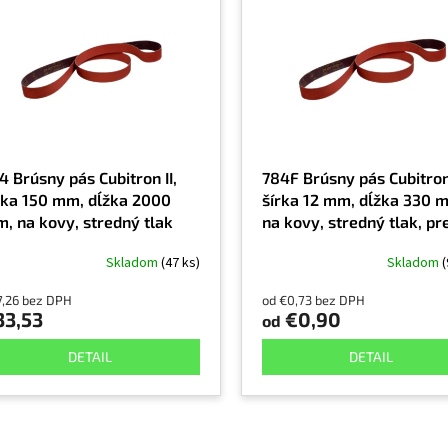
4 Brúsny pás Cubitron II,
784F Brúsny pás Cubitron 
rka 150 mm, dĺžka 2000
šírka 12 mm, dĺžka 330 
, na kovy, stredný tlak
na kovy, stredný tlak, pr
brúsku na pilníky
Skladom
(47 ks)
Skladom
(
7,26 bez DPH
od €0,73 bez DPH
33,53
€0,90
od
DETAIL
DETAIL
O