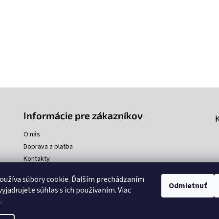
v
l
á
d
a
c
i
e
p
r
v
k
y
Informácie pre zákazníkov
v
ý
O nás
p
Doprava a platba
i
Kontakty
s
u
oužíva súbory cookie. Ďalším prechádzaním
Odmietnuť
yjadrujete súhlas s ich používaním. Viac
u
.