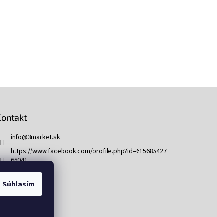
Kontakt
info
@
3market.sk
https://www.facebook.com/profile.php?id=615685427
66041
3market.sk
Súhlasím