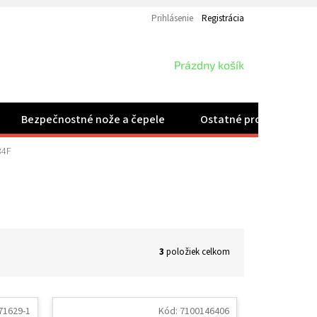
Prihlásenie
Registrácia
NÁKUPNÝ
Prázdny košík
KOŠÍK
Bezpečnostné nože a čepele
Ostatné produkty
84F
3
položiek celkom
71629-1
Kód:
7100146406