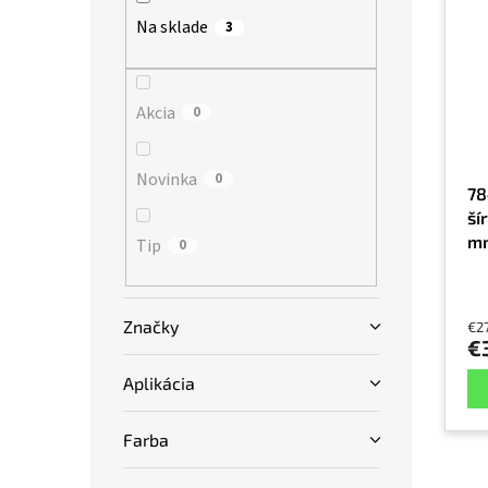
p
e
l
Na sklade
3
i
p
s
r
p
o
r
Akcia
d
0
o
u
d
k
Novinka
0
u
t
78
k
o
ší
t
v
mm
Tip
0
o
v
Značky
€2
€
Aplikácia
Farba