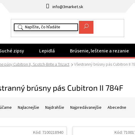
info@3market.sk
Suché zipsy
Lepidlá
Brúsenie, leštenie a rezanie
e pásy Cubitron II, Scotch-Brite a Trizact
Všestranný brúsny pás Cubitron II 7
tranný brúsny pás Cubitron II 784F
účame
Najlacnejšie
Najdrahšie
Najpredávanejšie
Abecedne
Kód:
7100218940
Kód:
71001