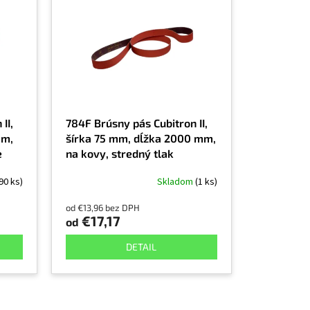
II,
784F Brúsny pás Cubitron II,
mm,
šírka 75 mm, dĺžka 2000 mm,
e
na kovy, stredný tlak
90 ks)
Skladom
(1 ks)
od €13,96 bez DPH
€17,17
od
DETAIL