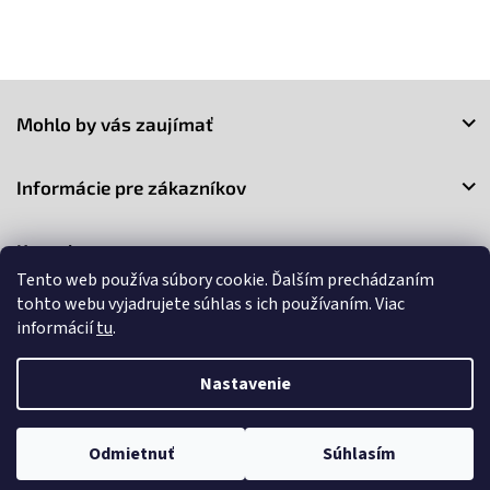
Z
á
Mohlo by vás zaujímať
p
ä
t
Informácie pre zákazníkov
i
e
Kontakt
Tento web používa súbory cookie. Ďalším prechádzaním
tohto webu vyjadrujete súhlas s ich používaním. Viac
informácií
tu
.
Nastavenie
Copyright 2026
3Market
. Všetky práva vyhradené.
Upraviť
nastavenie cookies
Odmietnuť
Súhlasím
Vytvoril Shoptet