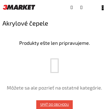
Prejsť
na
NÁKU
obsah
KOŠÍ
Akrylové čepele
Produkty ešte len pripravujeme.
Môžete sa ale pozrieť na ostatné kategórie.
SPÄŤ DO OBCHODU