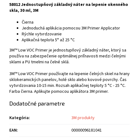
58012 Jednostupňový základný náter na lepenie okenného
skla, 30 ml, 3M
Čierna
Jednoduchá aplikácia pomocou 3M Primer Applicator
Rýchle vytvrdzovanie
Aplikačná teplota 5° až 25 °C
3M™ Low VOC Primer je jednostupňový základný náter, ktorý sa
používa na zabezpečenie optimálnej priľnavosti medzi čelnými
sklami a PU tmelmi na čelné sklá.
3M™ Low VOC Primer používajte na lepenie čelných skiel na hrany
sklokeramických panelov, holé sklo alebo kovové povrchy. Čas
vytvrdzovania 10-15 min. Rozsah aplikačnej teploty 5 °C - 25 °C.
Farba čierna. Aplikujte pomocou aplikátora 3M primer.
Dodatočné parametre
Kategória
:
3M produkty
EAN
:
00000096181041