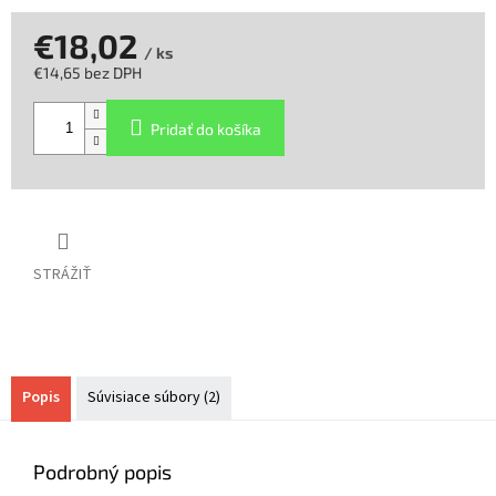
€18,02
/ ks
€14,65 bez DPH
Jednotková
cena:
Pridať do košíka
STRÁŽIŤ
Popis
Súvisiace súbory (2)
Podrobný popis