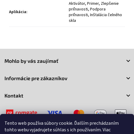
Aktivátor, Primer, Zlepšenie
priľnavosti, Podpora
Aplikácia
:
priľnavosti, Inštalácia čelného
skla
Z
á
Mohlo by vás zaujímať
p
ä
t
Informácie pre zákazníkov
i
e
Kontakt
Tento web používa súbory cookie. Ďalším prechádzaním
tohto webu vyjadrujete súhlas s ich používaním. Viac