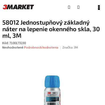
Prejsť
na
NÁKU
obsah
KOŠÍ
58012 Jednostupňový základný
náter na lepenie okenného skla, 30
ml, 3M
Kód:
7100173230
Priemerné
Neohodnotené
Podrobnosti hodnotenia
Značka:
3M
hodnotenie
produktu
je
0,0
z
5
hviezdičiek.