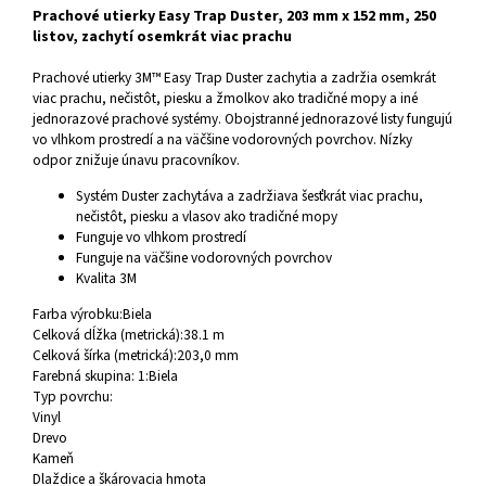
Prachové utierky Easy Trap Duster, 203 mm x 152 mm, 250
listov, zachytí osemkrát viac prachu
Prachové utierky 3M™ Easy Trap Duster zachytia a zadržia osemkrát
viac prachu, nečistôt, piesku a žmolkov ako tradičné mopy a iné
jednorazové prachové systémy. Obojstranné jednorazové listy fungujú
vo vlhkom prostredí a na väčšine vodorovných povrchov. Nízky
odpor znižuje únavu pracovníkov.
Systém Duster zachytáva a zadržiava šesťkrát viac prachu,
nečistôt, piesku a vlasov ako tradičné mopy
Funguje vo vlhkom prostredí
Funguje na väčšine vodorovných povrchov
Kvalita 3M
Farba výrobku:
Biela
Celková dĺžka (metrická):
38.1 m
Celková šírka (metrická):
203,0 mm
Farebná skupina: 1:
Biela
Typ povrchu:
Vinyl
Drevo
Kameň
Dlaždice a škárovacia hmota