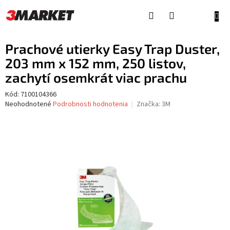
Prejsť
na
NÁKU
obsah
KOŠÍ
Prachové utierky Easy Trap Duster,
203 mm x 152 mm, 250 listov,
zachytí osemkrát viac prachu
Kód:
7100104366
Priemerné
Neohodnotené
Podrobnosti hodnotenia
Značka:
3M
hodnotenie
produktu
je
0,0
z
5
hviezdičiek.