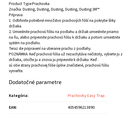
Product Type:
Prachovka
Značka: Dusting, Dusting, Dusting, Dusting, Dusting:
3M™
Príprava
1. Odtrhnite potrebné množstvo prachových fólií na pokrytie šírky
držiaka.
2. Umiestnite prachovú fóliu na podlahu a držiak umiestnite priamo
na ňu, alebo pripevnite prachovú fóliu k držiaku a potom umiestnite
systém na podlahu.
Teraz ste pripravení na utieranie prachu z podlahy.
POZNÁMKA: Keď prachová fólia už nezachytáva nečistoty, vyberte ju z
držiaka, otočte ju a znova ju pripevnite k držiaku. Keď .
sú obe strany prachovej fólie úplne znečistené, prachovú fóliu
vymeňte.
Dodatočné parametre
Kategória
:
Prachovky Easy Trap
EAN
:
4054596213890