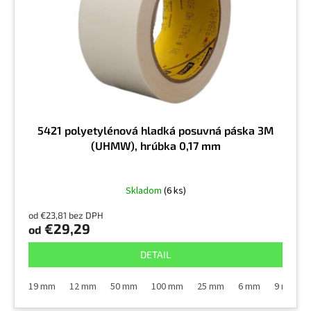
r
v
o
d
u
k
t
o
v
5421 polyetylénová hladká posuvná páska 3M
(UHMW), hrúbka 0,17 mm
Skladom
(6 ks)
od €23,81 bez DPH
€29,29
od
DETAIL
19 mm
12 mm
50 mm
100 mm
25 mm
6 mm
9 mm