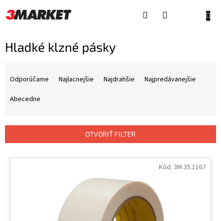
Prejsť
na
NÁKU
obsah
KOŠÍ
Hladké klzné pásky
R
a
Odporúčame
Najlacnejšie
Najdrahšie
Najpredávanejšie
d
e
Abecedne
n
i
e
OTVORIŤ FILTER
p
r
V
o
ý
Kód:
3M.35.1167
d
p
u
i
k
s
t
p
o