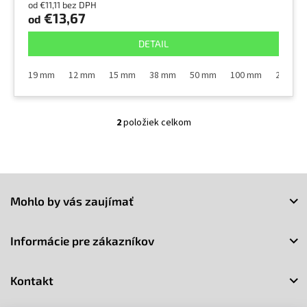
od €11,11 bez DPH
€13,67
od
DETAIL
19 mm
12 mm
15 mm
38 mm
50 mm
100 mm
25 mm
2
položiek celkom
O
v
l
á
Z
d
a
á
Mohlo by vás zaujímať
c
p
i
ä
e
t
Informácie pre zákazníkov
p
i
r
e
v
Kontakt
k
y