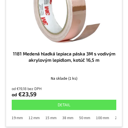
r
v
o
d
u
k
t
o
v
1181 Medená hladká lepiaca páska 3M s vodivým
akrylovým lepidlom, kotúč 16,5 m
Na sklade
(1 ks)
od €19,18 bez DPH
€23,59
od
DETAIL
19 mm
12 mm
15 mm
38 mm
50 mm
100 mm
25 mm