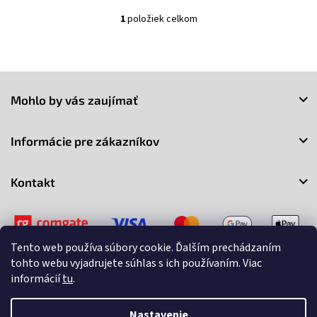
1
položiek celkom
O
v
l
á
Z
d
a
á
Mohlo by vás zaujímať
c
p
i
ä
e
t
Informácie pre zákazníkov
p
i
r
e
v
Kontakt
k
y
v
ý
p
Tento web používa súbory cookie. Ďalším prechádzaním
i
tohto webu vyjadrujete súhlas s ich používaním. Viac
s
informácií
tu
.
u
Copyright 2026
3Market
. Všetky práva vyhradené.
Upraviť
nastavenie cookies
Nastavenie