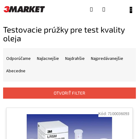
Prejsť
na
NÁKU
obsah
KOŠÍ
Testovacie prúžky pre test kvality
oleja
R
a
Odporúčame
Najlacnejšie
Najdrahšie
Najpredávanejšie
d
e
Abecedne
n
i
e
OTVORIŤ FILTER
p
r
V
o
ý
Kód:
7100036093
d
p
u
i
k
s