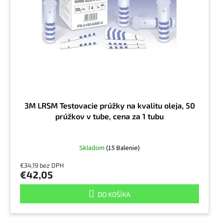
t
p
o
r
v
o
d
u
k
t
o
v
3M LRSM Testovacie prúžky na kvalitu oleja, 50
prúžkov v tube, cena za 1 tubu
Skladom
(15 Balenie)
€34,19 bez DPH
€42,05
DO KOŠÍKA