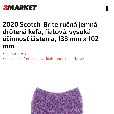
Prejsť
na
NÁKU
obsah
KOŠÍ
2020 Scotch-Brite ručná jemná
drôtená kefa, fialová, vysoká
účinnosť čistenia, 133 mm x 102
mm
Kód:
7100079881
Priemerné
Neohodnotené
Podrobnosti hodnotenia
Značka:
3M
hodnotenie
produktu
je
0,0
z
5
hviezdičiek.