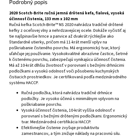
Podrobný popis
2020 Scotch-Brite ručná jemná drôtená kefa, fialová, vysoká
účinnosť čistenia, 133 mm x 102 mm
Ručná kefka Scotch-Brite™ NS 2020 nahrádza tradičné drôtené
kefky z oceľovej vlny a nehrdzavejúcej ocele. Dokáže vyčistiť aj
tie najšpinavšie hrnce a panvice až dvakrát rýchlejšie ako
štandardné utierky, pričom má 11-krát menší vplyv na
poškriabanie čisteného povrchu. Má ergonomický tvar, ktorý
uľahčuje jej používanie. Vysokokvalitné abrazívne častice, šetrné
k čistenému povrchu, zabezpečujú vynikajúcu účinnosť čistenia.
Má až 10-krát dlhšiu životnosť v porovnaní s bežnými drhnúcimi
podložkami a vysokú odolnosť voči pôsobeniu kuchynských
čistiacich prostriedkov. Je certifikovaná podľa medzinárodného
systému HACCP.
Ručná podložka, ktorá nahrádza tradičné drhnúce
podložky. Je vysoko účinná s minimálnym vplyvom na
poškriabanie povrchu.
Vysoká účinnosť čistenia, 10-krát vyššia odolnosť v
porovnaní s bežnými drôtenými podložkami. Ergonomický
tvar. Medzinárodná certifikácia HACCP.
Efektívnejšie čistenie zvyšuje produktivitu
zamestnancov, a tým znižuje náklady na pracovnú silu.