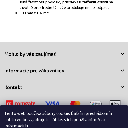
Dlhá životnosť podložky prispieva k zníženiu vplyvu na
životné prostredie tým, že produkuje menej odpadu.
133 mm x 102 mm
Z
á
Mohlo by vás zaujímať
p
ä
t
Informácie pre zákazníkov
i
e
Kontakt
Tento web používa súbory cookie. Ďalším prechádzaním
tohto webu vyjadrujete súhlas s ich používaním. Viac
informácií
tu
.
Copyright 2026
3Market
. Všetky práva vyhradené.
Upraviť