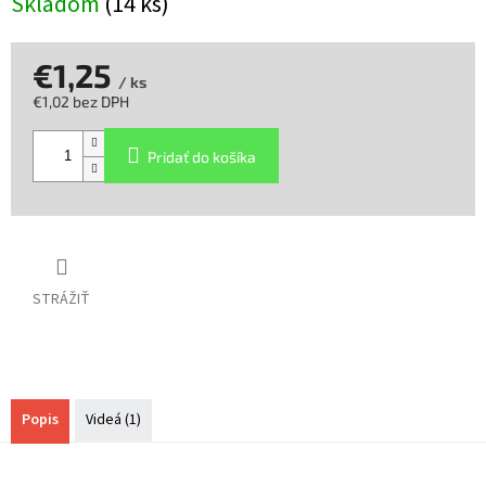
Skladom
(14 ks)
€1,25
/ ks
€1,02 bez DPH
Jednotková
cena:
Pridať do košíka
STRÁŽIŤ
Popis
Videá (1)