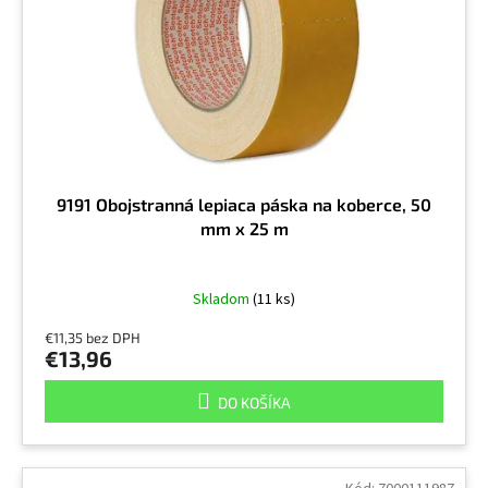
r
v
o
d
u
k
t
o
v
9191 Obojstranná lepiaca páska na koberce, 50
mm x 25 m
Skladom
(11 ks)
€11,35 bez DPH
€13,96
DO KOŠÍKA