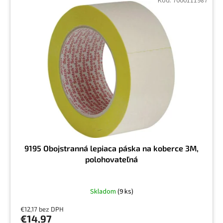
Kód:
7000111987
9195 Obojstranná lepiaca páska na koberce 3M,
polohovateľná
Skladom
(9 ks)
€12,17 bez DPH
€14,97