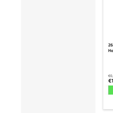
26
Ho
€0
€