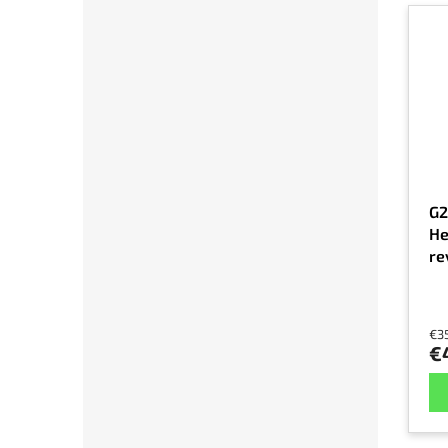
G2
He
re
na
€3
€