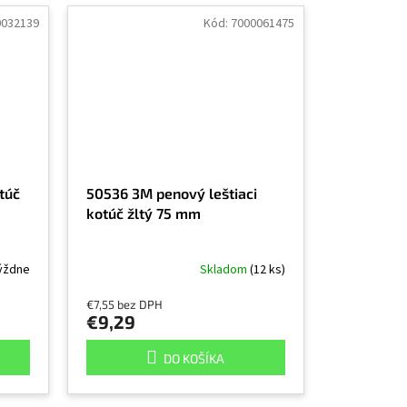
0032139
Kód:
7000061475
túč
50536 3M penový leštiaci
kotúč žltý 75 mm
týždne
Skladom
(12 ks)
€7,55 bez DPH
€9,29
DO KOŠÍKA