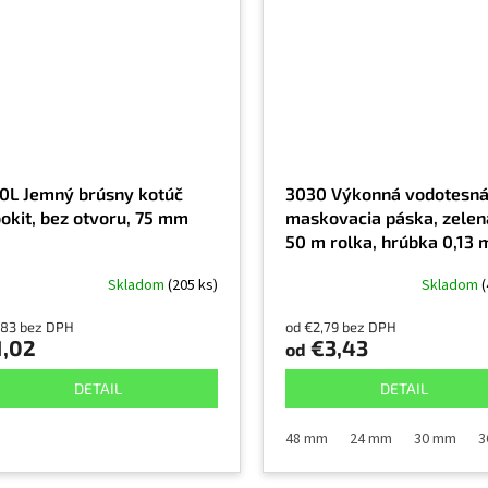
0L Jemný brúsny kotúč
3030 Výkonná vodotesn
okit, bez otvoru, 75 mm
maskovacia páska, zelen
50 m rolka, hrúbka 0,13
Skladom
(205 ks)
Skladom
(
,83 bez DPH
od €2,79 bez DPH
1,02
€3,43
od
DETAIL
DETAIL
48 mm
24 mm
30 mm
3