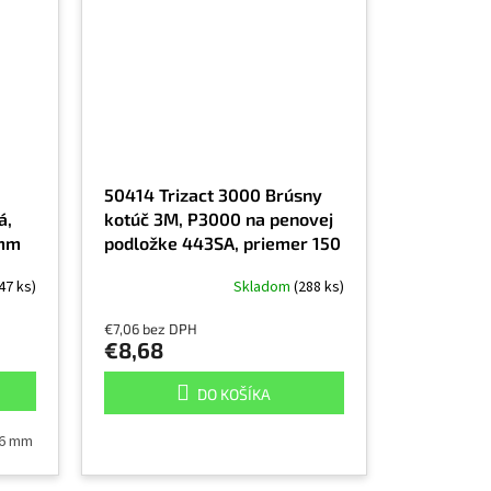
á
50414 Trizact 3000 Brúsny
á,
kotúč 3M, P3000 na penovej
 mm
podložke 443SA, priemer 150
mm
47 ks)
Skladom
(288 ks)
€7,06 bez DPH
€8,68
DO KOŠÍKA
6 mm