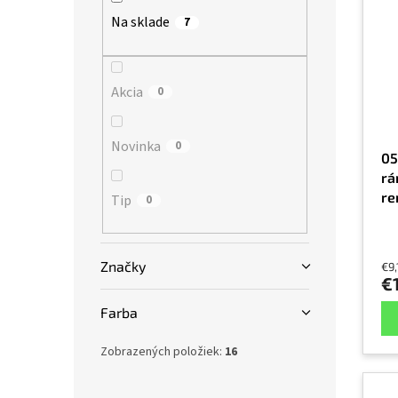
p
e
l
Na sklade
7
i
p
s
r
p
o
r
Akcia
d
0
o
u
d
k
Novinka
0
u
t
05
k
o
rá
t
v
re
Tip
0
o
v
Značky
€9
€1
Farba
Zobrazených položiek:
16