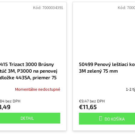
Kód:
7000034391
Kód:
700
415 Trizact 3000 Brúsny
50499 Penový leštiaci ko
túč 3M, P3000 na penovej
3M zelený 75 mm
dložke 443SA, priemer 75
m
Momentálne nedostupné
1-2 
,84 bez DPH
€9,47 bez DPH
3,49
€11,65
DETAIL
DO KOŠÍKA