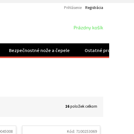
Prihlásenie
Registrácia
NÁKUPNÝ
Prázdny košík
KOŠÍK
Bezpečnostné nože a čepele
Ostatné produkty
16
položiek celkom
0045008
Kód:
7100253069