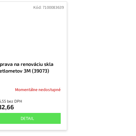
Kód:
7100083639
prava na renováciu skla
etlometov 3M (39073)
Momentálne nedostupné
6,55 bez DPH
32,66
DETAIL