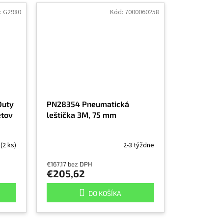
:
G2980
Kód:
7000060258
Duty
PN28354 Pneumatická
etov
leštička 3M, 75 mm
m
(2 ks)
2-3 týždne
€167,17 bez DPH
€205,62
DO KOŠÍKA