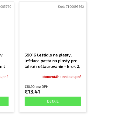
0095760
Kód:
7100095762
ov
59016 Leštidlo na plasty,
leštiaca pasta na plasty pre
0ml
ľahké reštaurovanie - krok 2,
500 ml
tupné
Momentálne nedostupné
€10,90 bez DPH
€13,41
DETAIL