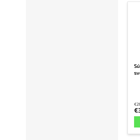
Sú
sv
€2
€