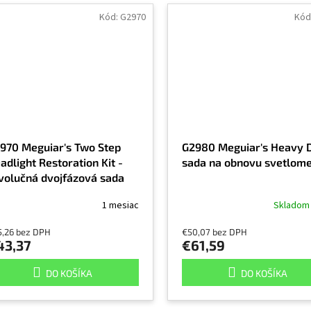
Kód:
G2970
Kód
970 Meguiar's Two Step
G2980 Meguiar's Heavy 
adlight Restoration Kit -
sada na obnovu svetlom
volučná dvojfázová sada
 obnovu svetlometov
1 mesiac
Sklado
5,26 bez DPH
€50,07 bez DPH
43,37
€61,59
DO KOŠÍKA
DO KOŠÍKA