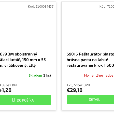
Kód:
7100094457
Kód:
710
879 3M obojstranný
59015 Reštaurátor plast
štiaci kotúč, 150 mm x 55
brúsna pasta na ľahké
, vrúbkovaný, žltý
reštaurovanie krok 1 50
Skladom
(3 ks)
Momentálne nedos
3,56 bez DPH
€23,72 bez DPH
41,28
€29,18
DETAIL
DO KOŠÍKA