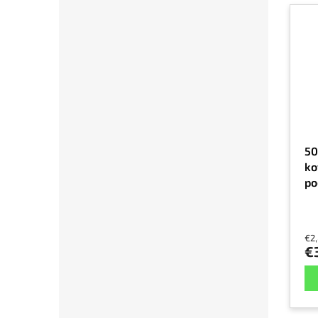
50
ko
po
m
€2
€