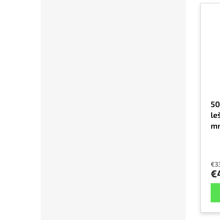
50
le
mm
€3
€