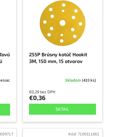
oľovú
255P Brúsny kotúč Hookit
ú
3M, 150 mm, 15 otvorov
esiac
Skladom
(433 ks)
€0,29 bez DPH
€0,36
DETAIL
0039717
Kód:
7100311882