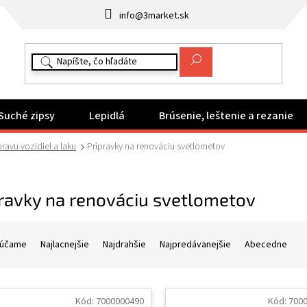
info@3market.sk
Suché zipsy
Lepidlá
Brúsenie, leštenie a rezanie
ravu vozidiel a laku
Prípravky na renováciu svetlometov
ravky na renováciu svetlometov
účame
Najlacnejšie
Najdrahšie
Najpredávanejšie
Abecedne
Kód:
7000000490
Kód:
700