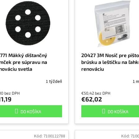
771 Mäkký dištančný
20427 3M Nosič pre pišt
mček pre súpravu na
brúsku a leštičku na ľahk
nováciu svetla
renováciu
1 týždeň
1 m
,10 bez DPH
€50,42 bez DPH
1,19
€62,02
DO KOŠÍKA
DO KOŠÍKA
Kód:
7100122788
Kód:
710