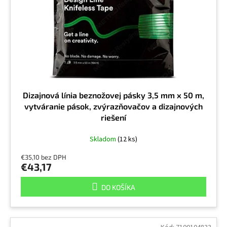
r
v
o
d
u
k
t
o
v
Dizajnová línia beznožovej pásky 3,5 mm x 50 m,
vytváranie pások, zvýrazňovačov a dizajnových
riešení
Skladom
(12 ks)
€35,10 bez DPH
€43,17
DO KOŠÍKA