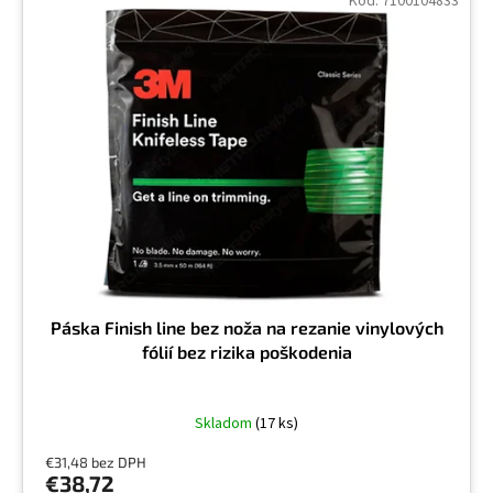
Kód:
7100104833
Páska Finish line bez noža na rezanie vinylových
fólií bez rizika poškodenia
Skladom
(17 ks)
€31,48 bez DPH
€38,72