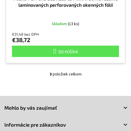
laminovaných perforovaných okenných fólií
Skladom
(13 ks)
€31,48 bez DPH
€38,72
DO KOŠÍKA
3
položiek celkom
O
v
l
á
Z
d
a
á
Mohlo by vás zaujímať
c
p
i
ä
e
t
Informácie pre zákazníkov
p