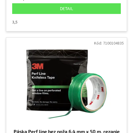
DETAIL
3,5
Kód:
7100104835
Páska Perf line bez noža 6,4 mm x 50 m, rezanie