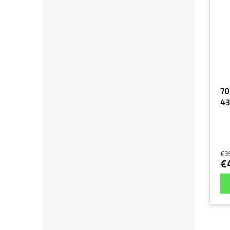
70
4
€3
€