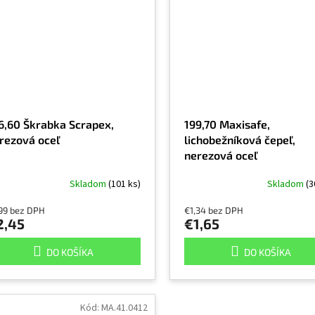
6,60 Škrabka Scrapex,
199,70 Maxisafe,
rezová oceľ
lichobežníková čepeľ,
nerezová oceľ
Skladom
(101 ks)
Skladom
(3
,99 bez DPH
€1,34 bez DPH
2,45
€1,65
DO KOŠÍKA
DO KOŠÍKA
Kód:
MA.41.0412