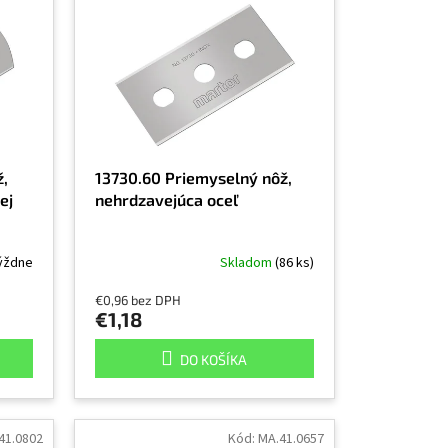
ž,
13730.60 Priemyselný nôž,
ej
nehrdzavejúca oceľ
týždne
Skladom
(86 ks)
€0,96 bez DPH
€1,18
DO KOŠÍKA
41.0802
Kód:
MA.41.0657