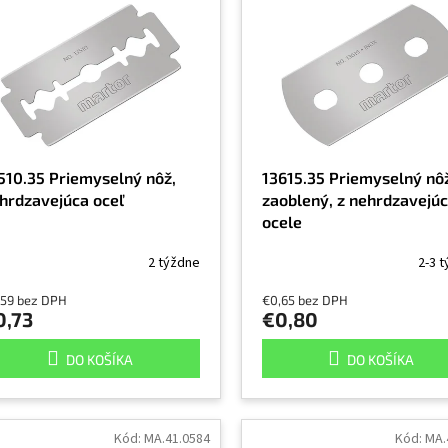
510.35 Priemyselný nôž,
13615.35 Priemyselný nô
hrdzavejúca oceľ
zaoblený, z nehrdzavejúc
ocele
2 týždne
2-3 
,59 bez DPH
€0,65 bez DPH
0,73
€0,80
DO KOŠÍKA
DO KOŠÍKA
Kód:
MA.41.0584
Kód:
MA.