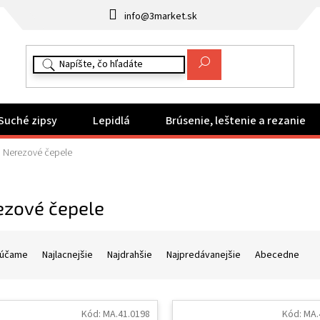
info@3market.sk
Suché zipsy
Lepidlá
Brúsenie, leštenie a rezanie
Nerezové čepele
ezové čepele
účame
Najlacnejšie
Najdrahšie
Najpredávanejšie
Abecedne
Kód:
MA.41.0198
Kód:
MA.