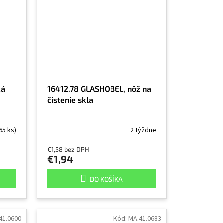
ká
16412.78 GLASHOBEL, nôž na
čistenie skla
65 ks)
2 týždne
€1,58 bez DPH
€1,94
DO KOŠÍKA
41.0600
Kód:
MA.41.0683