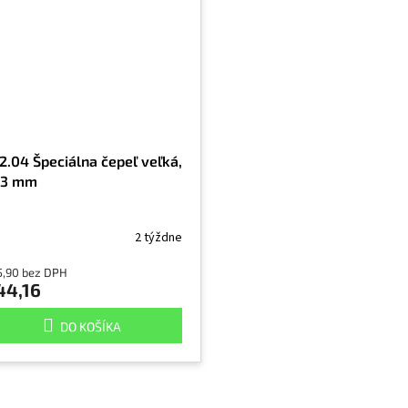
2.04 Špeciálna čepeľ veľká,
33 mm
2 týždne
5,90 bez DPH
44,16
DO KOŠÍKA
O