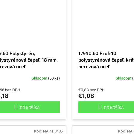
9.60 Polystyrén,
17940.60 Profi40,
lystyrénová čepeľ, 18 mm,
polystyrénová čepeľ, krá
rezová oceľ
nerezová oceľ
Skladom
(60 ks)
Skladom
(
,96 bez DPH
€0,88 bez DPH
,18
€1,08
DO KOŠÍKA
DO KOŠÍKA
Kód:
MA.41.0495
Kód:
MA.