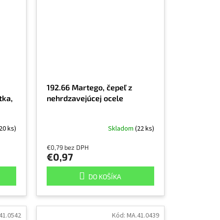
192.66 Martego, čepeľ z
tka,
nehrdzavejúcej ocele
20 ks)
Skladom
(22 ks)
€0,79 bez DPH
€0,97
DO KOŠÍKA
41.0542
Kód:
MA.41.0439