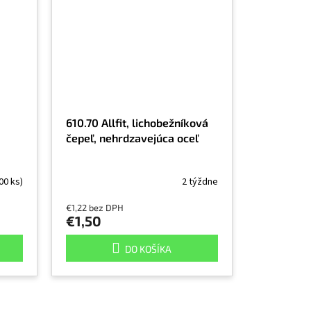
610.70 Allfit, lichobežníková
čepeľ, nehrdzavejúca oceľ
00 ks)
2 týždne
€1,22 bez DPH
€1,50
DO KOŠÍKA