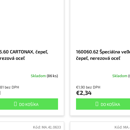
5.60 CARTONAX, čepeľ,
160060.62 Špeciálna veľ
rezová oceľ
čepeľ, nerezová oceľ
Skladom
(86 ks)
Skladom
(
,81 bez DPH
€1,90 bez DPH
1
€2,34
DO KOŠÍKA
DO KOŠÍKA
Kód:
MA.41.0633
Kód:
MA.