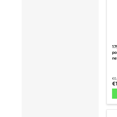
17
po
ne
€0
€1