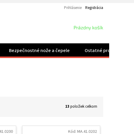
Prihlásenie
Registrácia
NÁKUPNÝ
Prázdny košík
KOŠÍK
Bezpečnostné nože a čepele
Ostatné produkty
13
položiek celkom
41.0200
Kód:
MA.41.0202