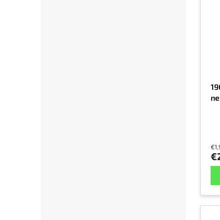
19
ne
€1
€