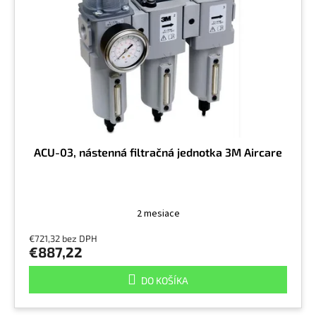
t
p
o
r
v
o
d
u
k
t
o
v
ACU-03, nástenná filtračná jednotka 3M Aircare
2 mesiace
€721,32 bez DPH
€887,22
DO KOŠÍKA