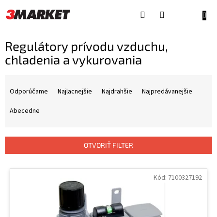
Prejsť
na
NÁKU
obsah
KOŠÍ
Regulátory prívodu vzduchu,
chladenia a vykurovania
R
a
Odporúčame
Najlacnejšie
Najdrahšie
Najpredávanejšie
d
e
Abecedne
n
i
e
OTVORIŤ FILTER
p
r
V
o
ý
Kód:
7100327192
d
p
u
i
k
s