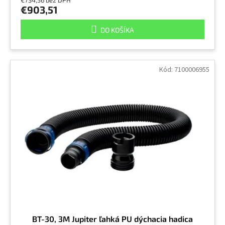
€734,56 bez DPH
€903,51
DO KOŠÍKA
Kód:
7100006955
BT-30, 3M Jupiter ľahká PU dýchacia hadica