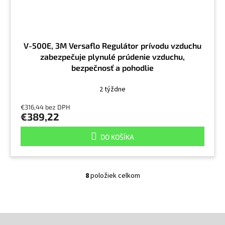
V-500E, 3M Versaflo Regulátor prívodu vzduchu
zabezpečuje plynulé prúdenie vzduchu,
bezpečnosť a pohodlie
2 týždne
€316,44 bez DPH
€389,22
DO KOŠÍKA
8
položiek celkom
O
v
l
á
Z
d