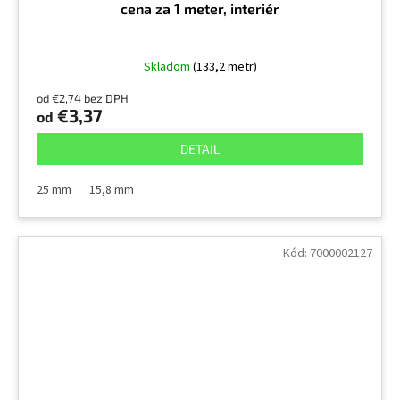
cena za 1 meter, interiér
Skladom
(133,2 metr)
od €2,74 bez DPH
€3,37
od
DETAIL
25 mm
15,8 mm
Kód:
7000002127