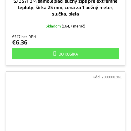
SJ 3571 3M samolepiaci suchý zips pre extrémne
teploty, šírka 25 mm, cena za 1 bežný meter,
slučka, biela
Skladom
(164,7 merač)
€5,17 bez DPH
€6,36
DO KOŠÍKA
Kód:
7000001961