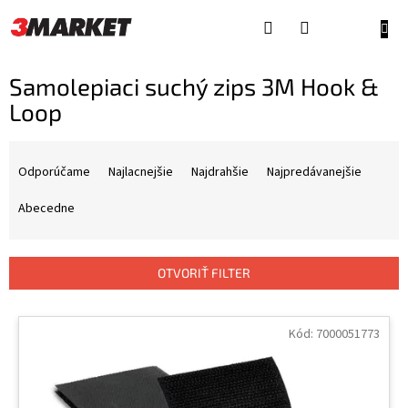
Prejsť
na
NÁKU
obsah
KOŠÍ
Samolepiaci suchý zips 3M Hook &
Loop
R
a
Odporúčame
Najlacnejšie
Najdrahšie
Najpredávanejšie
d
e
Abecedne
n
i
e
OTVORIŤ FILTER
p
r
V
o
ý
Kód:
7000051773
d
p
u
i
k
s