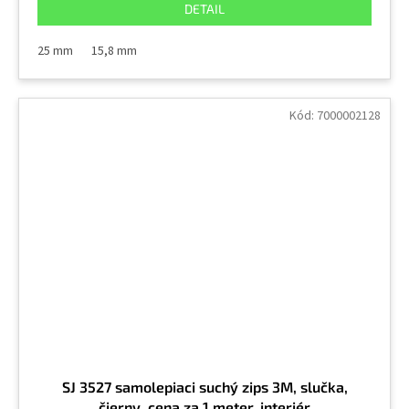
DETAIL
25 mm
15,8 mm
Kód:
7000002128
SJ 3527 samolepiaci suchý zips 3M, slučka,
čierny, cena za 1 meter, interiér