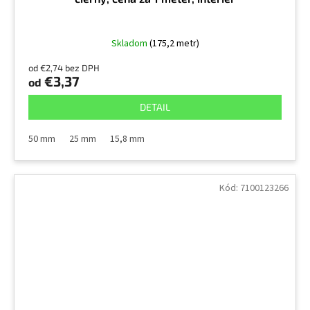
Skladom
(175,2 metr)
od €2,74 bez DPH
€3,37
od
DETAIL
50 mm
25 mm
15,8 mm
Kód:
7100123266