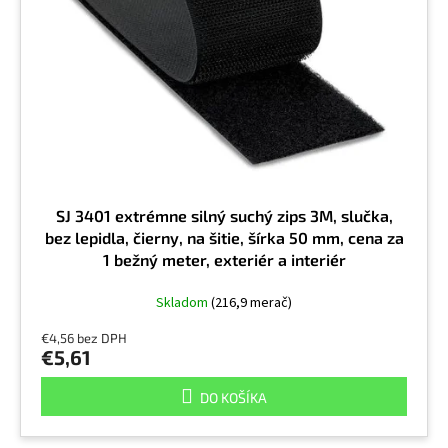
t
p
o
r
v
o
d
u
k
t
o
v
SJ 3401 extrémne silný suchý zips 3M, slučka,
bez lepidla, čierny, na šitie, šírka 50 mm, cena za
1 bežný meter, exteriér a interiér
Skladom
(216,9 merač)
€4,56 bez DPH
€5,61
DO KOŠÍKA