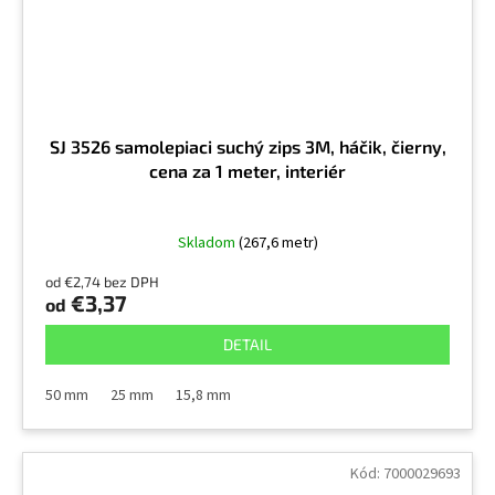
SJ 3526 samolepiaci suchý zips 3M, háčik, čierny,
cena za 1 meter, interiér
Skladom
(267,6 metr)
od €2,74 bez DPH
€3,37
od
DETAIL
50 mm
25 mm
15,8 mm
Kód:
7000029693