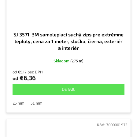
SJ 3571, 3M samolepiaci suchý zips pre extrémne
teploty, cena za 1 meter, slučka, čierna, exteriér
a interiér
Skladom
(275 m)
od €5,17 bez DPH
€6,36
od
DETAIL
25 mm
51 mm
Kód:
7000001973