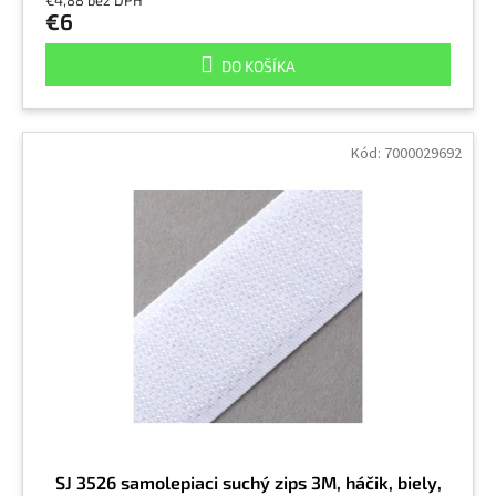
€4,88 bez DPH
€6
DO KOŠÍKA
Kód:
7000029692
SJ 3526 samolepiaci suchý zips 3M, háčik, biely,