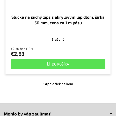
Slučka na suchý zips s akrylovým lepidlom, šírka
50 mm, cena za 1 m pásu
Zrušené
€2,30 bez DPH
€2,83
DO KOŠÍKA
14
položiek celkom
O
v
l
á
Z
d
a
á
Mohlo by vás zaujímať
c