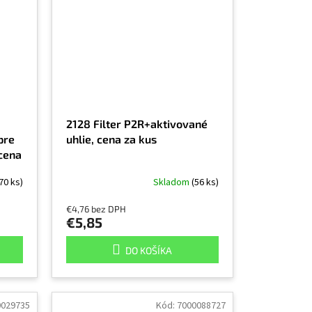
2128 Filter P2R+aktivované
pre
uhlie, cena za kus
cena
70 ks)
Skladom
(56 ks)
€4,76 bez DPH
€5,85
DO KOŠÍKA
0029735
Kód:
7000088727