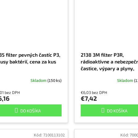
35 filter pevných častíc P3,
2138 3M filter P3R,
rusy baktérií, cena za kus
rádioaktívne a nebezpeč
častice, výpary a plyny,
zváranie, ozón, zápach, 
Skladom
(150 ks)
Skladom
(1
za kus
,01 bez DPH
€6,03 bez DPH
6,16
€7,42
DO KOŠÍKA
DO KOŠÍKA
Kód:
7100113102
Kód:
700