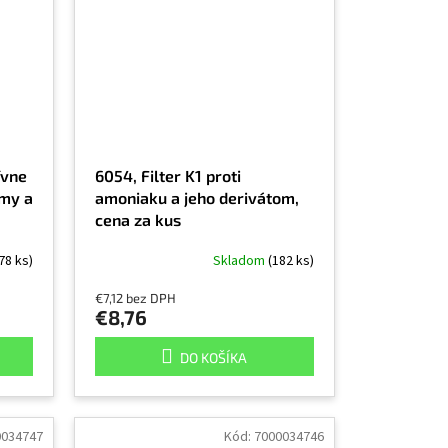
ívne
6054, Filter K1 proti
ymy a
amoniaku a jeho derivátom,
cena za kus
78 ks)
Skladom
(182 ks)
€7,12 bez DPH
€8,76
DO KOŠÍKA
0034747
Kód:
7000034746