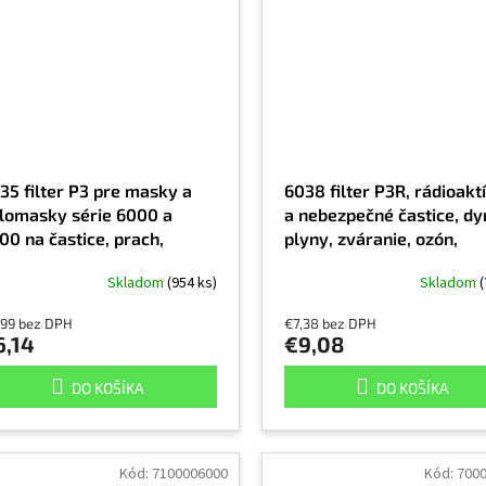
35 filter P3 pre masky a
6038 filter P3R, rádioakt
lomasky série 6000 a
a nebezpečné častice, d
00 na častice, prach,
plyny, zváranie, ozón,
úsenie, rezanie,
zápach, cena za kus
Skladom
(954 ks)
Skladom
(
bezpečné častice, azbest,
dón, cena za kus
,99 bez DPH
€7,38 bez DPH
6,14
€9,08
DO KOŠÍKA
DO KOŠÍKA
Kód:
7100006000
Kód:
700