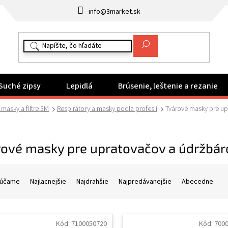
info@3market.sk
Suché zipsy
Lepidlá
Brúsenie, leštenie a rezanie
 masky a filtre 3M
Respirátory a masky podľa profesií
Tvárové masky pre up
rové masky pre upratovačov a údržbár
účame
Najlacnejšie
Najdrahšie
Najpredávanejšie
Abecedne
Kód:
7100050720
Kód:
700