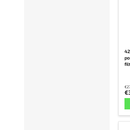
42
po
fi
ba
an
€2
€