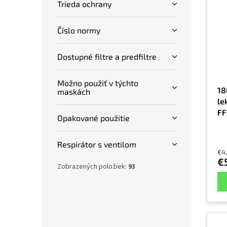
Trieda ochrany
Číslo normy
Dostupné filtre a predfiltre
Možno použiť v týchto
18
maskách
le
FF
Opakované použitie
ví
a 
Respirátor s ventilom
je
€4
kv
€
Zobrazených položiek:
93
vo
20