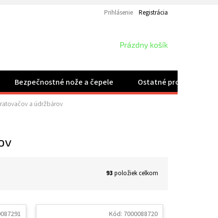
Prihlásenie
Registrácia
NÁKUPNÝ
Prázdny košík
KOŠÍK
Bezpečnostné nože a čepele
Ostatné produkty
ratovačov a údržbárov
ov
93
položiek celkom
0087291
Kód:
7000088720