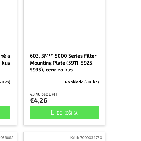
vné a
603, 3M™ 5000 Series Filter
a kus
Mounting Plate (5911, 5925,
5935), cena za kus
20 ks)
Na sklade
(206 ks)
€3,46 bez DPH
€4,26
DO KOŠÍKA
0059883
Kód:
7000034750