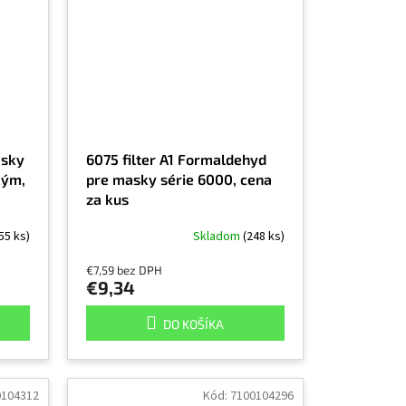
asky
6075 filter A1 Formaldehyd
kým,
pre masky série 6000, cena
za kus
55 ks)
Skladom
(248 ks)
€7,59 bez DPH
€9,34
DO KOŠÍKA
0104312
Kód:
7100104296