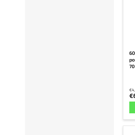
60
po
70
br
ne
ra
€4
€