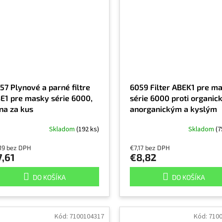
57 Plynové a parné filtre
6059 Filter ABEK1 pre m
E1 pre masky série 6000,
série 6000 proti organic
na za kus
anorganickým a kyslým
výparom, cena za kus
Skladom
(192 ks)
Skladom
(7
19 bez DPH
€7,17 bez DPH
7,61
€8,82
DO KOŠÍKA
DO KOŠÍKA
Kód:
7100104317
Kód:
710