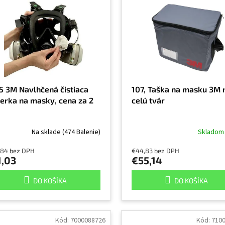
5 3M Navlhčená čistiaca
107, Taška na masku 3M 
ierka na masky, cena za 2
celú tvár
Na sklade
(474 Balenie)
Sklado
,84 bez DPH
€44,83 bez DPH
1,03
€55,14
DO KOŠÍKA
DO KOŠÍKA
Kód:
7000088726
Kód:
710