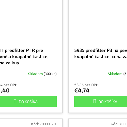
11 predfilter P1 R pre
5935 predfilter P3 na pe
vné a kvapalné častice,
kvapalné častice, cena z
na za kus
Skladom
(300 ks)
Skladom
(5
14 bez DPH
€3,85 bez DPH
1,40
€4,74
DO KOŠÍKA
DO KOŠÍKA
Kód:
7000032083
Kód:
700