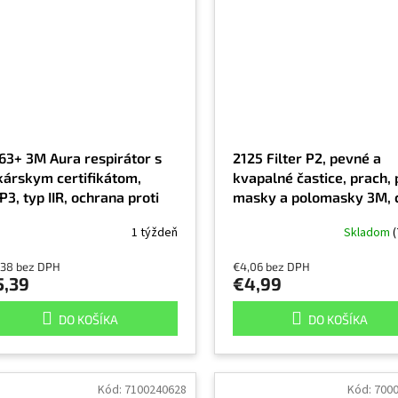
63+ 3M Aura respirátor s
2125 Filter P2, pevné a
kárskym certifikátom,
kvapalné častice, prach, 
P3, typ IIR, ochrana proti
masky a polomasky 3M, 
rusom, baktériám, spóram
za kus
1 týždeň
Skladom
(
toxickým časticiam,
dnorazový, odolnosť proti
,38 bez DPH
€4,06 bez DPH
apalinám a striekajúcej
5,39
€4,99
de 120 mm Hg, balenie po
 ks, cena za kus
DO KOŠÍKA
DO KOŠÍKA
Kód:
7100240628
Kód:
700