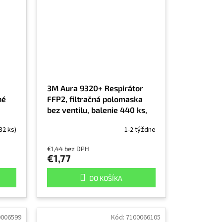
3M Aura 9320+ Respirátor
né
FFP2, filtračná polomaska
bez ventilu, balenie 440 ks,
cena
cena za kus
32 ks)
1-2 týždne
€1,44 bez DPH
€1,77
DO KOŠÍKA
0006599
Kód:
7100066105