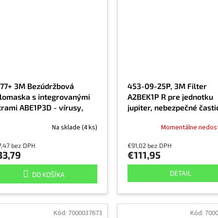
77+ 3M Bezúdržbová
453-09-25P, 3M Filter
lomaska s integrovanými
A2BEK1P R pre jednotku
ltrami ABE1P3D - vírusy,
jupiter, nebezpečné časti
ktérie, organické látky,
organické, anorganické a
Na sklade
(4 ks)
Momentálne nedos
organické látky
kyslé plyny, amoniak, ce
za pár
7,47 bez DPH
€91,02 bez DPH
33,79
€111,95
DETAIL
DO KOŠÍKA
Kód:
7000037673
Kód:
700