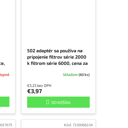
502 adaptér sa používa na
pripojenie filtrov série 2000
ce,
k filtrom série 6000, cena za
kus
tupné
Skladom
(60 ks)
na
€3,23 bez DPH
€3,97
DO KOŠÍKA
0037675
Kód:
7100066104