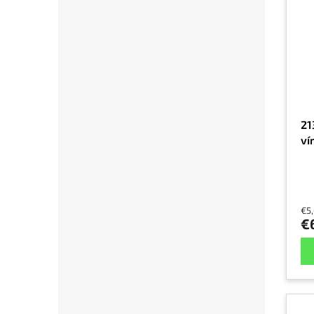
21
ví
€5
€