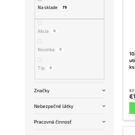
p
e
l
Na sklade
79
i
p
s
r
p
o
r
Akcia
d
0
o
u
d
k
Novinka
0
u
t
10
k
o
ut
t
v
ks
Tip
0
o
v
Značky
€0
€
Nebezpečné látky
Pracovná činnosť