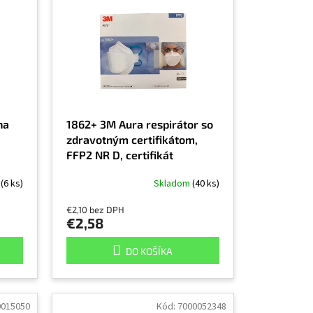
na
1862+ 3M Aura respirátor so
zdravotným certifikátom,
FFP2 NR D, certifikát
E50BC01, balenie po 20 ks,
m
(6 ks)
Skladom
(40 ks)
cena za kus
€2,10 bez DPH
€2,58
DO KOŠÍKA
0015050
Kód:
7000052348