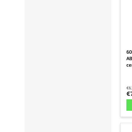
60
AB
ce
€6,
€