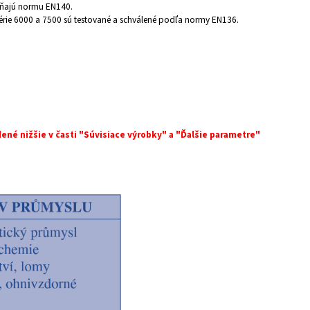
pĺňajú normu EN140.
érie 6000 a 7500 sú testované a schválené podľa normy EN136.
dené nižšie v časti "Súvisiace výrobky" a "Ďalšie parametre"