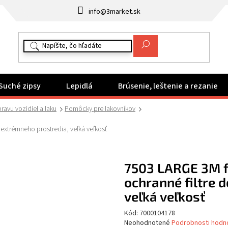
info@3market.sk
Suché zipsy
Lepidlá
Brúsenie, leštenie a rezanie
ravu vozidiel a laku
Pomôcky pre lakovníkov
 extrémneho prostredia, veľká veľkosť
7503 LARGE 3M f
ochranné filtre 
veľká veľkosť
Kód:
7000104178
Priemerné
Neohodnotené
Podrobnosti hodn