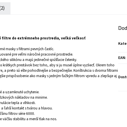
(2)
Dod
 filtre do extrémneho prostredia, veľká veľkosť
Kate
é masky s filtrami pevných častíc.
ruované pre veľmi náročné pracovné prostredie.
EAN
:
ého silikónu a majú jedinečné spúšťacie čelenky.
rátkych prestávok bez toho, aby si ju musel úplne vyzliecť. Okrem toho
e, a preto sú ešte pohodlnejšie a bezpečnejšie. Konštrukcia s dvoma filtrami
jšie prispôsobenie ako masky s jedným ťažkým filtrom vpredu a zlepšuje aj
Dostu
é a uzamknuté uchytenie.
ádzkových nákladov na minime.
lácie tepla a vlhkosti.
u a ľahší kontakt s tvárou a hlavou.
šinu filtrov série 6000.
väčšiu stabilitu a menší tlak na nos.