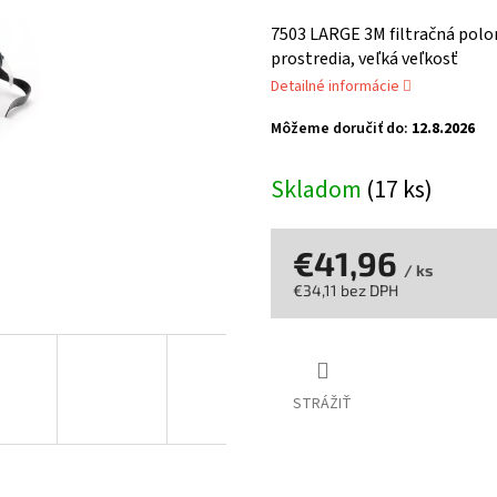
hodnotenie
produktu
7503 LARGE 3M filtračná polo
je
prostredia, veľká veľkosť
0,0
Detailné informácie
z
5
Môžeme doručiť do:
12.8.2026
hviezdičiek.
Skladom
(17 ks)
€41,96
/ ks
€34,11 bez DPH
Jednotková
cena:
STRÁŽIŤ