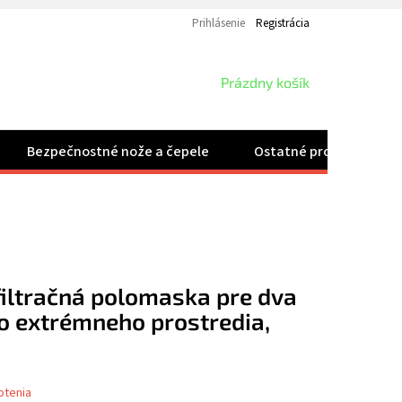
Prihlásenie
Registrácia
NÁKUPNÝ
Prázdny košík
KOŠÍK
Bezpečnostné nože a čepele
Ostatné produkty
iltračná polomaska pre dva
do extrémneho prostredia,
otenia