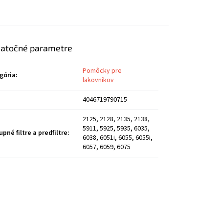
atočné parametre
Pomôcky pre
gória
:
lakovníkov
4046719790715
2125, 2128, 2135, 2138,
5911, 5925, 5935, 6035,
pné filtre a predfiltre
:
6038, 6051i, 6055, 6055i,
6057, 6059, 6075