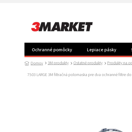
Prejsť
na
obsah
Ochranné pomôcky
Lepiace pásky
3M produkty
Ostatné produkty
Produkty na op
Domov
7503 LARGE 3M filtračná polomaska pre dva ochranné filtre do