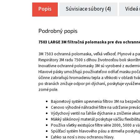
Popis
Súvisiace súbory (4)
Videá 
Podrobný popis
7503 LARGE 3M filtračná polomaska pre dva ochranné
3M 7503 ochranná polomaska, veľká veľkosť. Plynové a parn
Respirátory 3M radu 7500 s dlhou životnosťou boli skonšt
Inovatívne ochranné polomasky 3M sú vyrobené z eudermick
Hlavové pásky umožňujú používateľovi odňať masku počas k
účinne zabraňujú hromadeniu tepla a vlhkosti v oblasti tvár
po stranách znižuje odpor pri dýchaní, poskytuje vyvážene
zorné pole.
Bajonetový systém upevnenia filtrov 3M na bezpečn
Cenovo výhodné náhradné filtre na udržanie prev
Výdychový ventil na ľahšie dýchanie a zníženie akumu
Mäkký silikónový materiál poskytuje väčšiu flexibilit
Používa všetky existujúce filtre série 2000, 5000 a väč
Spúšťací systém hlavového pásu a strmeňa poskytuje 
Ľahko sa nosí s inou ochranou hlavy.