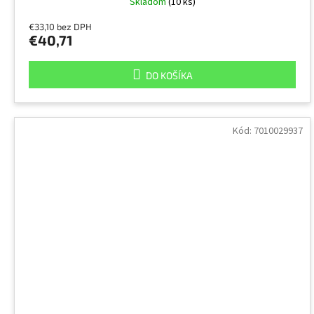
Skladom
(10 ks)
€33,10 bez DPH
€40,71
DO KOŠÍKA
Kód:
7010029937