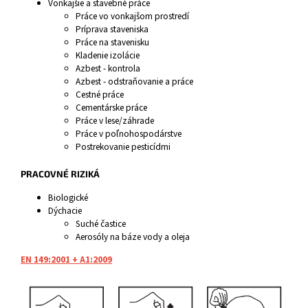
Vonkajšie a stavebné práce
Práce vo vonkajšom prostredí
Príprava staveniska
Práce na stavenisku
Kladenie izolácie
Azbest - kontrola
Azbest - odstraňovanie a práce
Cestné práce
Cementárske práce
Práce v lese/záhrade
Práce v poľnohospodárstve
Postrekovanie pesticídmi
PRACOVNÉ RIZIKÁ
Biologické
Dýchacie
Suché častice
Aerosóly na báze vody a oleja
EN 149:2001 + A1:2009