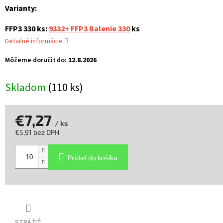
Varianty:
FFP3 330 ks:
9332+ FFP3 Balenie 330
ks
Detailné informácie
Môžeme doručiť do:
12.8.2026
Skladom
(110 ks)
€7,27
/ ks
€5,91 bez DPH
Jednotková
cena:
Pridať do košíka
STRÁŽIŤ