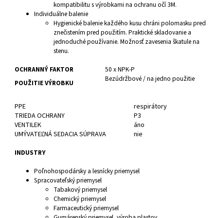
kompatibilitu s výrobkami na ochranu očí 3M.
Individuálne balenie
Hygienické balenie každého kusu chráni polomasku pred
znečistením pred použitím. Praktické skladovanie a
jednoduché používanie. Možnosť zavesenia škatule na
stenu.
OCHRANNÝ FAKTOR
50 x NPK-P
Bezúdržbové / na jedno použitie
POUŽITIE VÝROBKU
PPE
respirátory
TRIEDA OCHRANY
P3
VENTILEK
áno
UMÝVATEĽNÁ SEDACIA SÚPRAVA
nie
INDUSTRY
Poľnohospodársky a lesnícky priemysel
Spracovateľský priemysel
Tabakový priemysel
Chemický priemysel
Farmaceutický priemysel
Gumárenský priemysel, výroba plastov