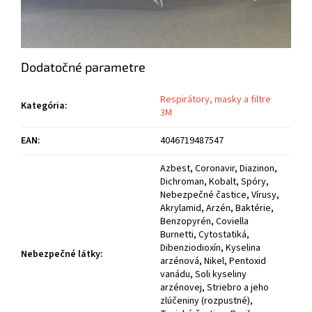
Dodatočné parametre
Respirátory, masky a filtre
Kategória
:
3M
EAN
:
4046719487547
Azbest, Coronavir, Diazinon,
Dichroman, Kobalt, Spóry,
Nebezpečné častice, Vírusy,
Akrylamid, Arzén, Baktérie,
Benzopyrén, Coviella
Burnetti, Cytostatiká,
Dibenziodioxín, Kyselina
Nebezpečné látky
:
arzénová, Nikel, Pentoxid
vanádu, Soli kyseliny
arzénovej, Striebro a jeho
zlúčeniny (rozpustné),