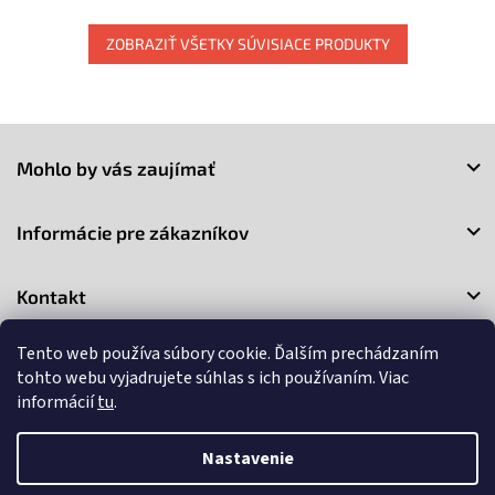
ZOBRAZIŤ VŠETKY SÚVISIACE PRODUKTY
Z
á
Mohlo by vás zaujímať
p
ä
t
Informácie pre zákazníkov
i
e
Kontakt
Tento web používa súbory cookie. Ďalším prechádzaním
tohto webu vyjadrujete súhlas s ich používaním. Viac
informácií
tu
.
Copyright 2026
3Market
. Všetky práva vyhradené.
Upraviť
Nastavenie
nastavenie cookies