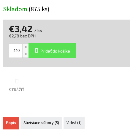
Skladom
(875 ks)
€3,42
/ ks
€2,78 bez DPH
Jednotková
cena:
Pridať do košíka
STRÁŽIŤ
Popis
Súvisiace súbory (5)
Videá (1)