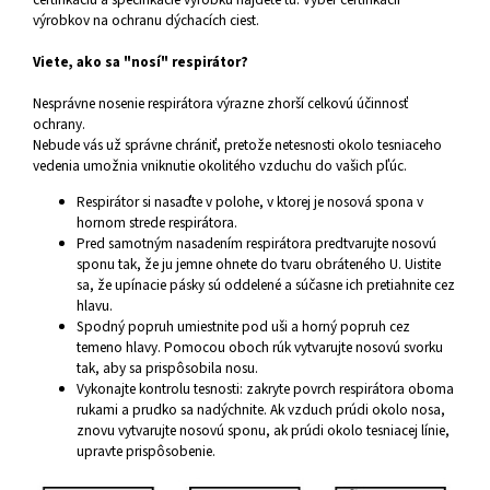
výrobkov na ochranu dýchacích ciest.
Viete, ako sa "nosí" respirátor?
Nesprávne nosenie respirátora výrazne zhorší celkovú účinnosť
ochrany.
Nebude vás už správne chrániť, pretože netesnosti okolo tesniaceho
vedenia umožnia vniknutie okolitého vzduchu do vašich pľúc.
Respirátor si nasaďte v polohe, v ktorej je nosová spona v
hornom strede respirátora.
Pred samotným nasadením respirátora predtvarujte nosovú
sponu tak, že ju jemne ohnete do tvaru obráteného U. Uistite
sa, že upínacie pásky sú oddelené a súčasne ich pretiahnite cez
hlavu.
Spodný popruh umiestnite pod uši a horný popruh cez
temeno hlavy. Pomocou oboch rúk vytvarujte nosovú svorku
tak, aby sa prispôsobila nosu.
Vykonajte kontrolu tesnosti: zakryte povrch respirátora oboma
rukami a prudko sa nadýchnite. Ak vzduch prúdi okolo nosa,
znovu vytvarujte nosovú sponu, ak prúdi okolo tesniacej línie,
upravte prispôsobenie.