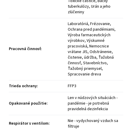
Toxické častice, Bacily
tuberkulózy, Urán a jeho
zlúčeniny
Laboratóriá, Frézovanie,
Ochrana pred pandémiami,
Výroba farmaceutických
výrobkov, Výskumné
pracoviská, Nemocnice
Pracovná činnosť
:
vrátane JIS, Odstránenie,
čistenie, údržba, Ťažobná
činnosť, Stavebníctvo,
Ťažobný priemysel,
Spracovanie dreva
Trieda ochrany
:
FFP3
Len v núdzových situáciách -
Opakované použitie
:
pandémie - je potrebná
pravidelná dezinfekcia
Nie - vydychovaný vzduch sa
Respirátor s ventilom
:
filtruje