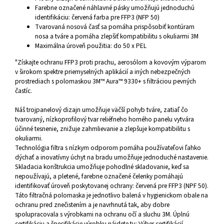
Farebne označené náhlavné pásky umožňujú jednoduchú
identifikáciu: červená farba pre FFP3 (NFP 50)
Tvarovaná nosová časť sa pomáha prispôsobiť kontúram
nosa a tváre a pomáha zlepšiť kompatibilitu s okuliarmi 3M
Maximálna úroveň použitia: do 50 x PEL
"Získajte ochranu FFP3 proti prachu, aerosólom a kovovým výparom
v širokom spektre priemyselných aplikácií a iných nebezpečných
prostrediach s polomaskou 3M™ Aura™ 9330+ s filtráciou pevných
častíc.
Náš trojpanelový dizajn umožňuje väčší pohyb tváre, zatiaľ čo
tvarovaný, nízkoprofilový tvar reliéfneho horného panelu vytvára
účinné tesnenie, znižuje zahmlievanie a zlepšuje kompatibilitu s
okuliarmi.
Technológia filtra s nízkym odporom pomáha používateľovi ľahko
dýchať a inovatívny úchyt na bradu umožňuje jednoduché nastavenie.
Skladacia konštrukcia umožňuje pohodlné skladovanie, keď sa
nepoužívajú, a pletené, farebne označené čelenky pomáhajú
identifikovať úroveň poskytovanej ochrany: červená pre FFP3 (NPF 50).
Táto filtračná polomaska je jednotlivo balená v hygienickom obale na
ochranu pred znečistením a je navrhnutá tak, aby dobre
spolupracovala s výrobkami na ochranu očí a sluchu 3M. Úplnú
certifikáciu a špecifikácie výrobku nájdete tu: Výber certifikácií