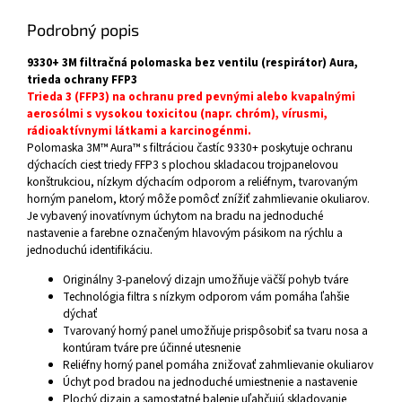
Podrobný popis
9330+ 3M filtračná polomaska bez ventilu (respirátor) Aura,
trieda ochrany FFP3
Trieda 3 (FFP3) na ochranu pred pevnými alebo kvapalnými
aerosólmi s vysokou toxicitou (napr. chróm), vírusmi,
rádioaktívnymi látkami a karcinogénmi.
Polomaska 3M™ Aura™ s filtráciou častíc 9330+ poskytuje ochranu
dýchacích ciest triedy FFP3 s plochou skladacou trojpanelovou
konštrukciou, nízkym dýchacím odporom a reliéfnym, tvarovaným
horným panelom, ktorý môže pomôcť znížiť zahmlievanie okuliarov.
Je vybavený inovatívnym úchytom na bradu na jednoduché
nastavenie a farebne označeným hlavovým pásikom na rýchlu a
jednoduchú identifikáciu.
Originálny 3-panelový dizajn umožňuje väčší pohyb tváre
Technológia filtra s nízkym odporom vám pomáha ľahšie
dýchať
Tvarovaný horný panel umožňuje prispôsobiť sa tvaru nosa a
kontúram tváre pre účinné utesnenie
Reliéfny horný panel pomáha znižovať zahmlievanie okuliarov
Úchyt pod bradou na jednoduché umiestnenie a nastavenie
Plochý dizajn a samostatné balenie uľahčujú skladovanie