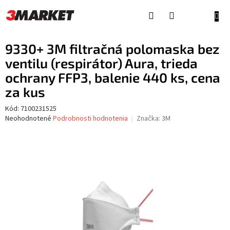
Prejsť
na
NÁKU
obsah
KOŠÍ
9330+ 3M filtračná polomaska bez
ventilu (respirátor) Aura, trieda
ochrany FFP3, balenie 440 ks, cena
za kus
Kód:
7100231525
Priemerné
Neohodnotené
Podrobnosti hodnotenia
Značka:
3M
hodnotenie
produktu
je
0,0
z
5
hviezdičiek.