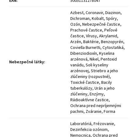
EAN
:
50051131278047
Azbest, Coronavir, Diazinon,
Dichroman, Kobalt, Spóry,
Ozón, Nebezpečné častice,
Prachové častice, Peľové
častice, Vírusy, Akrylamid,
Arzén, Baktérie, Benzopyrén,
Coviella Burnetti, Cytostatiká,
Dibenziodioxín, Kyselina
arzénová, Nikel, Pentoxid
Nebezpečné látky
:
vanádu, Soli kyseliny
arzénovej, Striebro a jeho
zlúčeniny (rozpustné),
Toxické častice, Bacily
tuberkulózy, Urán a jeho
zlúčeniny, Enzýmy,
Rádioaktívne častice,
Ochrana pred nepríjemnými
pachmi, Zváranie, Forma
Laboratóriá, Frézovanie,
Dezinfekcia ozónom,
Nemocnica, Ochrana pred