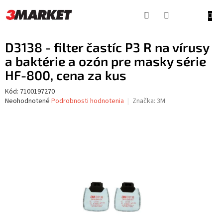
Prejsť
na
NÁKU
obsah
KOŠÍ
D3138 - filter častíc P3 R na vírusy
a baktérie a ozón pre masky série
HF-800, cena za kus
Kód:
7100197270
Priemerné
Neohodnotené
Podrobnosti hodnotenia
Značka:
3M
hodnotenie
produktu
je
0,0
z
5
hviezdičiek.