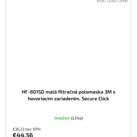
Kód:
7100172006
HF-801SD malá filtračná polomaska 3M s
hovoriacim zariadením, Secure Click
Skladom
(13 ks)
€36,23 bez DPH
€44,56