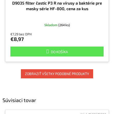
D9035 filter častíc P3 R na vírusy a baktérie pre
masky série HF-800, cena za kus
Skladom
(264 ks)
€7,29 bez DPH
€8,97
DO KOŠÍKA
ZOBRAZIŤ VŠETKY PODOBNÉ PRODUKTY
Súvisiaci tovar