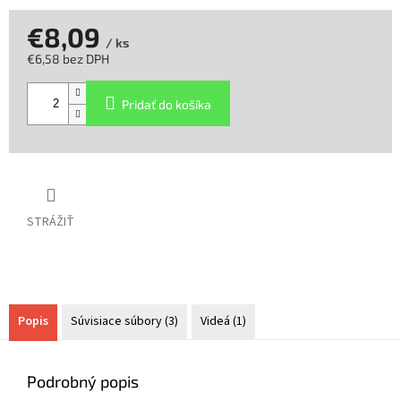
€8,09
/ ks
€6,58 bez DPH
Jednotková
cena:
Pridať do košíka
STRÁŽIŤ
Popis
Súvisiace súbory (3)
Videá (1)
Podrobný popis