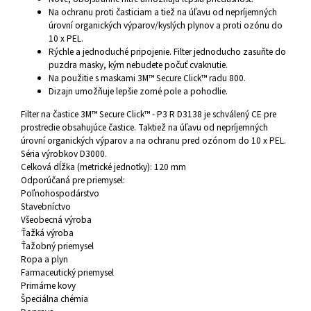
Na ochranu proti časticiam a tiež na úľavu od nepríjemných
úrovní organických výparov/kyslých plynov a proti ozónu do
10 x PEL.
Rýchle a jednoduché pripojenie. Filter jednoducho zasuňte do
puzdra masky, kým nebudete počuť cvaknutie.
Na použitie s maskami 3M™ Secure Click™ radu 800.
Dizajn umožňuje lepšie zorné pole a pohodlie.
Filter na častice 3M™ Secure Click™ - P3 R D3138 je schválený CE pre
prostredie obsahujúce častice. Taktiež na úľavu od nepríjemných
úrovní organických výparov a na ochranu pred ozónom do 10 x PEL.
Séria výrobkov D3000.
Celková dĺžka (metrické jednotky): 120 mm
Odporúčaná pre priemysel:
Poľnohospodárstvo
Stavebníctvo
Všeobecná výroba
Ťažká výroba
Ťažobný priemysel
Ropa a plyn
Farmaceutický priemysel
Primárne kovy
Špeciálna chémia