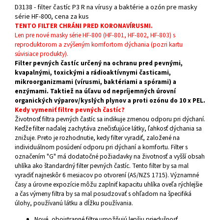
D3138 - filter častíc P3 R na vírusy a baktérie a ozón pre masky
série HF-800, cena za kus
TENTO FILTER CHRÁNI PRED KORONAVÍRUSMI.
Len pre nové masky série HF-800 (HF-801, HF-802, HF-803) s
reproduktorom a zvýšeným komfortom dýchania (pozri kartu
súvisiace produkty).
Filter pevných častíc určený na ochranu pred pevnými,
kvapalnými, toxickými a rádioaktívnymi časticami,
mikroorganizmami (vírusmi, baktériami a spórami) a
enzýmami. Taktiež na úľavu od nepríjemných úrovní
organických výparov/kyslých plynov a proti ozónu do 10 x PEL.
Kedy vymeniť filtre pevných častíc?
Životnosť filtra pevných častíc sa indikuje zmenou odporu pri dýchaní.
Keďže filter naďalej zachytáva znečisťujúce látky, ľahkosť dýchania sa
znižuje. Preto je rozhodnutie, kedy filter vyradiť, založené na
individuálnom posúdení odporu pri dýchaní a komfortu. Filter s
označením "G" má dodatočné požiadavky na životnosť a vyšší obsah
uhlíka ako štandardný filter pevných častíc. Tento filter by sa mal
vyradiť najneskôr 6 mesiacov po otvorení (AS/NZS 1715). Významné
časy a úrovne expozície môžu zaplniť kapacitu uhlíka oveľa rýchlejšie
a čas výmeny filtra by sa mal posudzovať s ohľadom na špecifiká
úlohy, používanú látku a dĺžku používania.
Nové, obojstranné filtre umožňujú lepšiu priedušnosť.