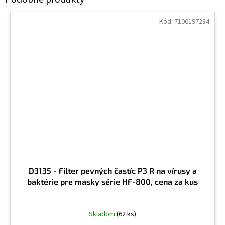
Kód:
7100197284
D3135 - Filter pevných častíc P3 R na vírusy a
baktérie pre masky série HF-800, cena za kus
Skladom
(62 ks)