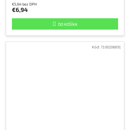
€5,64 bez DPH
€6,94
DO KOŠÍKA
Kód:
7100206891