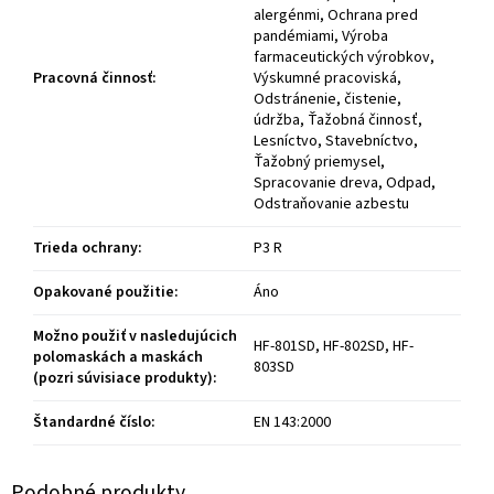
alergénmi, Ochrana pred
pandémiami, Výroba
farmaceutických výrobkov,
Pracovná činnosť
:
Výskumné pracoviská,
Odstránenie, čistenie,
údržba, Ťažobná činnosť,
Lesníctvo, Stavebníctvo,
Ťažobný priemysel,
Spracovanie dreva, Odpad,
Odstraňovanie azbestu
Trieda ochrany
:
P3 R
Opakované použitie
:
Áno
Možno použiť v nasledujúcich
HF-801SD, HF-802SD, HF-
polomaskách a maskách
803SD
(pozri súvisiace produkty)
:
Štandardné číslo
:
EN 143:2000