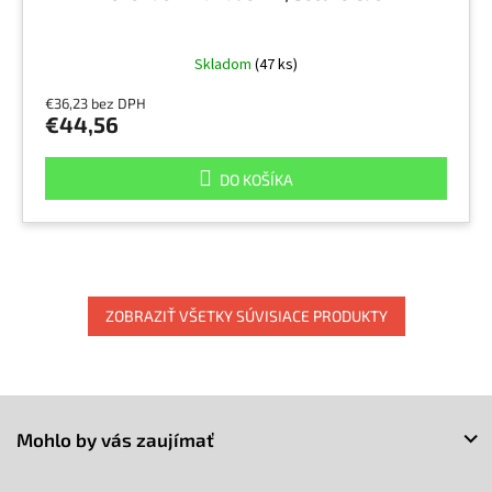
Skladom
(47 ks)
€36,23 bez DPH
€44,56
DO KOŠÍKA
ZOBRAZIŤ VŠETKY SÚVISIACE PRODUKTY
Z
á
Mohlo by vás zaujímať
p
ä