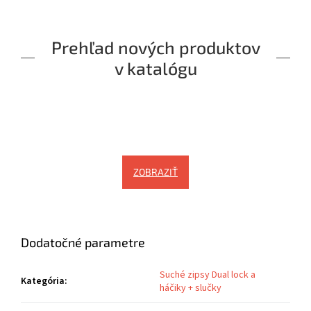
Prehľad nových produktov
v katalógu
ZOBRAZIŤ
Dodatočné parametre
Suché zipsy Dual lock a
Kategória
:
háčiky + slučky