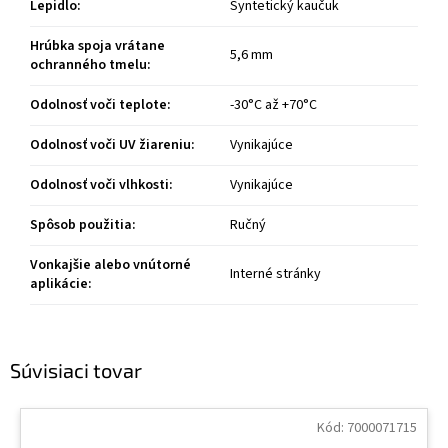
Lepidlo
:
Syntetický kaučuk
Hrúbka spoja vrátane
5,6 mm
ochranného tmelu
:
Odolnosť voči teplote
:
-30°C až +70°C
Odolnosť voči UV žiareniu
:
Vynikajúce
Odolnosť voči vlhkosti
:
Vynikajúce
Spôsob použitia
:
Ručný
Vonkajšie alebo vnútorné
Interné stránky
aplikácie
:
Súvisiaci tovar
Kód:
7000071715