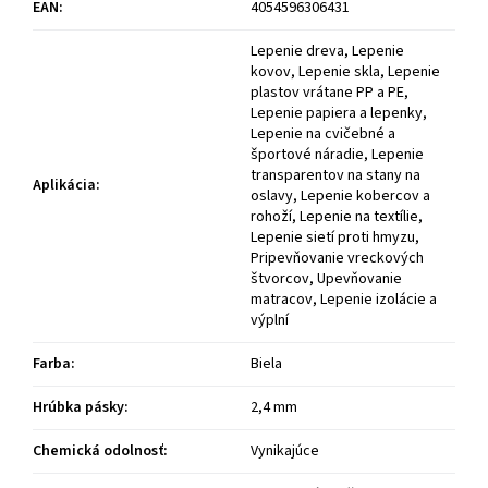
EAN
:
4054596306431
Lepenie dreva, Lepenie
kovov, Lepenie skla, Lepenie
plastov vrátane PP a PE,
Lepenie papiera a lepenky,
Lepenie na cvičebné a
športové náradie, Lepenie
transparentov na stany na
Aplikácia
:
oslavy, Lepenie kobercov a
rohoží, Lepenie na textílie,
Lepenie sietí proti hmyzu,
Pripevňovanie vreckových
štvorcov, Upevňovanie
matracov, Lepenie izolácie a
výplní
Farba
:
Biela
Hrúbka pásky
:
2,4 mm
Chemická odolnosť
:
Vynikajúce