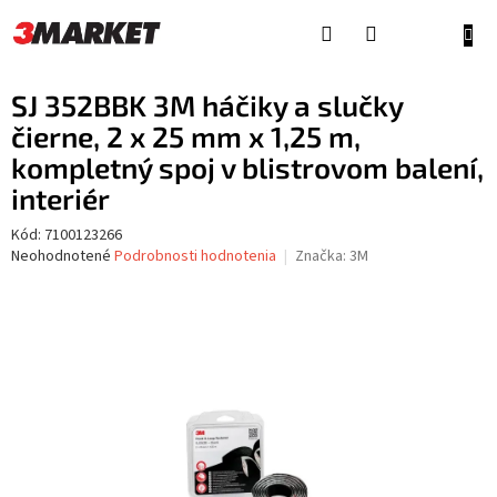
Prejsť
na
NÁKU
obsah
KOŠÍ
SJ 352BBK 3M háčiky a slučky
čierne, 2 x 25 mm x 1,25 m,
kompletný spoj v blistrovom balení,
interiér
Kód:
7100123266
Priemerné
Neohodnotené
Podrobnosti hodnotenia
Značka:
3M
hodnotenie
produktu
je
0,0
z
5
hviezdičiek.