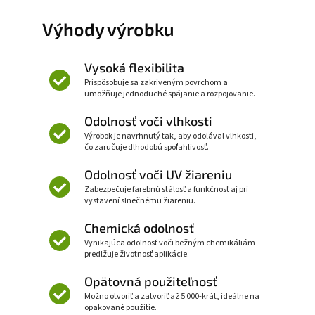
Výhody výrobku
Vysoká flexibilita
Prispôsobuje sa zakriveným povrchom a
umožňuje jednoduché spájanie a rozpojovanie.
Odolnosť voči vlhkosti
Výrobok je navrhnutý tak, aby odolával vlhkosti,
čo zaručuje dlhodobú spoľahlivosť.
Odolnosť voči UV žiareniu
Zabezpečuje farebnú stálosť a funkčnosť aj pri
vystavení slnečnému žiareniu.
Chemická odolnosť
Vynikajúca odolnosť voči bežným chemikáliám
predlžuje životnosť aplikácie.
Opätovná použiteľnosť
Možno otvoriť a zatvoriť až 5 000-krát, ideálne na
opakované použitie.