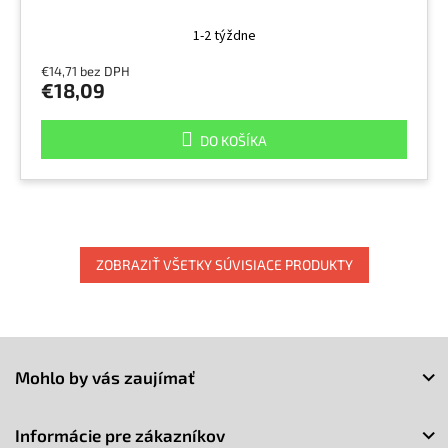
1-2 týždne
€14,71 bez DPH
€18,09
DO KOŠÍKA
ZOBRAZIŤ VŠETKY SÚVISIACE PRODUKTY
Z
á
Mohlo by vás zaujímať
p
ä
t
Informácie pre zákazníkov