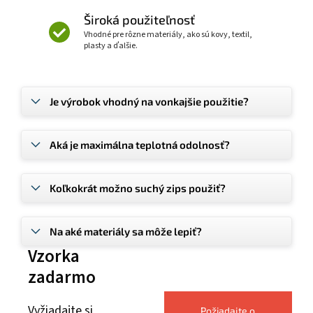
Široká použiteľnosť
Vhodné pre rôzne materiály, ako sú kovy, textil,
plasty a ďalšie.
Je výrobok vhodný na vonkajšie použitie?
Aká je maximálna teplotná odolnosť?
Koľkokrát možno suchý zips použiť?
Na aké materiály sa môže lepiť?
Vzorka
zadarmo
Vyžiadajte si
Požiadajte o