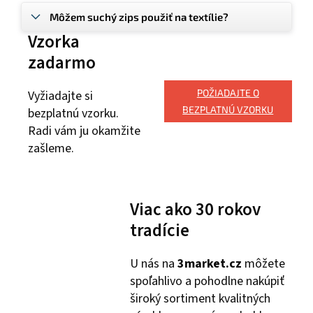
Môžem suchý zips použiť na textílie?
Vzorka
zadarmo
POŽIADAJTE O
Vyžiadajte si
BEZPLATNÚ VZORKU
bezplatnú vzorku.
Radi vám ju okamžite
zašleme.
Viac ako 30 rokov
tradície
U nás na
3market.cz
môžete
spoľahlivo a pohodlne nakúpiť
široký sortiment kvalitných