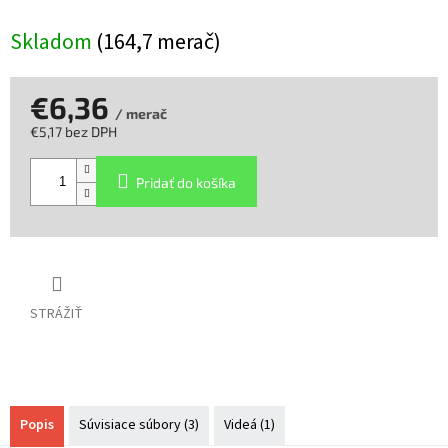
Skladom
(164,7 merač)
€6,36
/ merač
€5,17 bez DPH
Jednotková
cena:
Pridať do košíka
STRÁŽIŤ
Popis
Súvisiace súbory (3)
Videá (1)