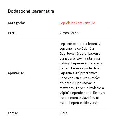
Dodatočné parametre
Kategória
:
Lepidlá na karavany 3M
EAN
:
21200872778
Lepenie papiera a lepenky,
Lepenie na cvičebné a
športové náradie, Lepenie
transparentov na stany na
oslavy, Lepenie kobercov a
rohoží, Lepenie na textílie,
Aplikácia
:
Lepenie sietí proti hmyzu,
Pripevňovanie vreckových
štvorcov, Upevňovanie
matracov, Lepenie izolácie a
výplní, Lepenie koberčekov v
aute, Lepenie viazačov na
kufor, Lepenie clôn v aute
Farba
:
Biela