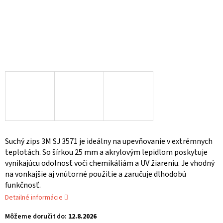
Suchý zips 3M SJ 3571 je ideálny na upevňovanie v extrémnych
teplotách. So šírkou 25 mm a akrylovým lepidlom poskytuje
vynikajúcu odolnosť voči chemikáliám a UV žiareniu. Je vhodný
na vonkajšie aj vnútorné použitie a zaručuje dlhodobú
funkčnosť.
Detailné informácie
Môžeme doručiť do:
12.8.2026