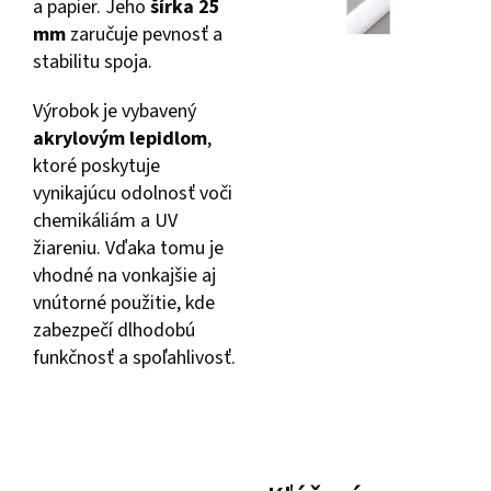
a papier. Jeho
šírka 25
mm
zaručuje pevnosť a
stabilitu spoja.
Výrobok je vybavený
akrylovým lepidlom
,
ktoré poskytuje
vynikajúcu odolnosť voči
chemikáliám a UV
žiareniu. Vďaka tomu je
vhodné na vonkajšie aj
vnútorné použitie, kde
zabezpečí dlhodobú
funkčnosť a spoľahlivosť.