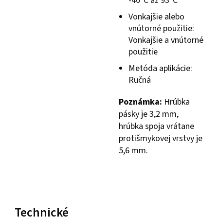
-40°C až 93°C
Vonkajšie alebo
vnútorné použitie:
Vonkajšie a vnútorné
použitie
Metóda aplikácie:
Ručná
Poznámka:
Hrúbka
pásky je 3,2 mm,
hrúbka spoja vrátane
protišmykovej vrstvy je
5,6 mm.
Technické