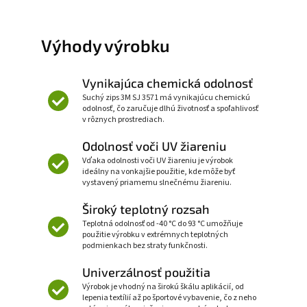
Výhody výrobku
Vynikajúca chemická odolnosť
Suchý zips 3M SJ 3571 má vynikajúcu chemickú
odolnosť, čo zaručuje dlhú životnosť a spoľahlivosť
v rôznych prostrediach.
Odolnosť voči UV žiareniu
Vďaka odolnosti voči UV žiareniu je výrobok
ideálny na vonkajšie použitie, kde môže byť
vystavený priamemu slnečnému žiareniu.
Široký teplotný rozsah
Teplotná odolnosť od -40 °C do 93 °C umožňuje
použitie výrobku v extrémnych teplotných
podmienkach bez straty funkčnosti.
Univerzálnosť použitia
Výrobok je vhodný na širokú škálu aplikácií, od
lepenia textílií až po športové vybavenie, čo z neho