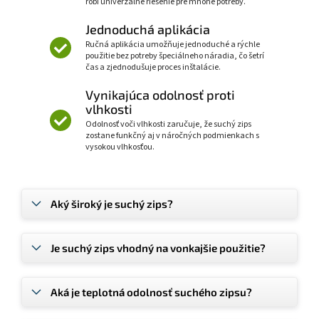
robí univerzálne riešenie pre mnohé potreby.
Jednoduchá aplikácia
Ručná aplikácia umožňuje jednoduché a rýchle
použitie bez potreby špeciálneho náradia, čo šetrí
čas a zjednodušuje proces inštalácie.
Vynikajúca odolnosť proti
vlhkosti
Odolnosť voči vlhkosti zaručuje, že suchý zips
zostane funkčný aj v náročných podmienkach s
vysokou vlhkosťou.
Aký široký je suchý zips?
Je suchý zips vhodný na vonkajšie použitie?
Aká je teplotná odolnosť suchého zipsu?