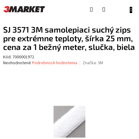
Prejsť
na
NÁKU
obsah
KOŠÍ
SJ 3571 3M samolepiaci suchý zips
pre extrémne teploty, šírka 25 mm,
cena za 1 bežný meter, slučka, biela
Kód:
7000001972
Priemerné
Neohodnotené
Podrobnosti hodnotenia
Značka:
3M
hodnotenie
produktu
je
0,0
z
5
hviezdičiek.