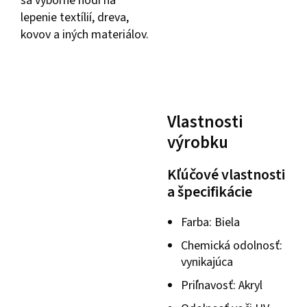
sa výborne hodí na
lepenie textílií, dreva,
kovov a iných materiálov.
Vlastnosti
výrobku
Kľúčové vlastnosti
a špecifikácie
Farba: Biela
Chemická odolnosť:
vynikajúca
Priľnavosť: Akryl