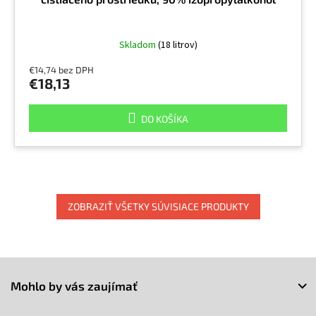
Skladom
(18 litrov)
€14,74 bez DPH
€18,13
DO KOŠÍKA
ZOBRAZIŤ VŠETKY SÚVISIACE PRODUKTY
Z
á
Mohlo by vás zaujímať
p
ä