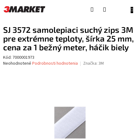
Prejsť
na
NÁKU
obsah
KOŠÍ
SJ 3572 samolepiaci suchý zips 3M
pre extrémne teploty, šírka 25 mm,
cena za 1 bežný meter, háčik biely
Kód:
7000001973
Priemerné
Neohodnotené
Podrobnosti hodnotenia
Značka:
3M
hodnotenie
produktu
je
0,0
z
5
hviezdičiek.