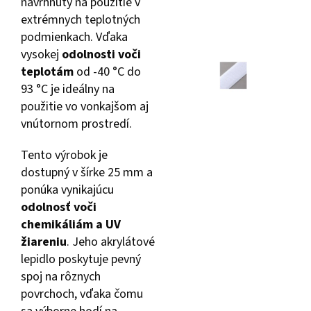
navrhnutý na použitie v
extrémnych teplotných
podmienkach. Vďaka
vysokej
odolnosti voči
teplotám
od -40 °C do
93 °C je ideálny na
použitie vo vonkajšom aj
vnútornom prostredí.
Tento výrobok je
dostupný v šírke 25 mm a
ponúka vynikajúcu
odolnosť voči
chemikáliám a UV
žiareniu
. Jeho akrylátové
lepidlo poskytuje pevný
spoj na rôznych
povrchoch, vďaka čomu