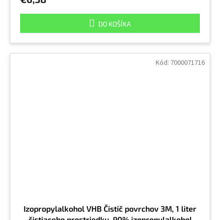
DO KOŠÍKA
Kód:
7000071716
Izopropylalkohol VHB Čistič povrchov 3M, 1 liter
čistiaceho prostriedku, 90% izopropylalkohol