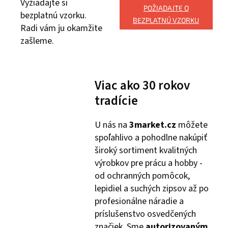
Vyžiadajte si
POŽIADAJTE O
bezplatnú vzorku.
BEZPLATNÚ VZORKU
Radi vám ju okamžite
zašleme.
Viac ako 30 rokov
tradície
U nás na
3market.cz
môžete
spoľahlivo a pohodlne nakúpiť
široký sortiment kvalitných
výrobkov pre prácu a hobby -
od ochranných pomôcok,
lepidiel a suchých zipsov až po
profesionálne náradie a
príslušenstvo osvedčených
značiek. Sme
autorizovaným