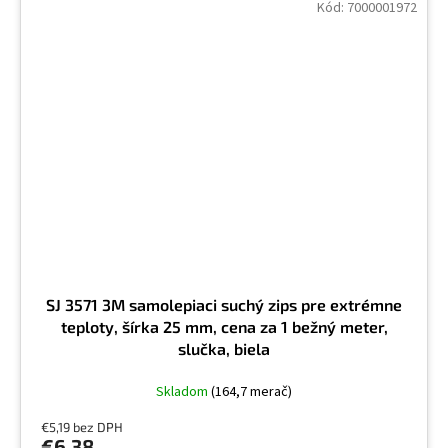
Kód:
7000001972
SJ 3571 3M samolepiaci suchý zips pre extrémne
teploty, šírka 25 mm, cena za 1 bežný meter,
slučka, biela
Skladom
(164,7 merač)
€5,19 bez DPH
€6,38