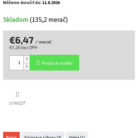
Môžeme doručiť do:
11.8.2026
Skladom
(135,2 merač)
€6,47
/ merač
€5,26 bez DPH
Jednotková
cena:
Pridať do košíka
STRÁŽIŤ
Popis
Súvisiace súbory (3)
Videá (1)