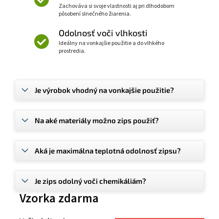
Zachováva si svoje vlastnosti aj pri dlhodobom
pôsobení slnečného žiarenia.
Odolnosť voči vlhkosti
Ideálny na vonkajšie použitie a do vlhkého
prostredia.
Je výrobok vhodný na vonkajšie použitie?
Na aké materiály možno zips použiť?
Aká je maximálna teplotná odolnosť zipsu?
Je zips odolný voči chemikáliám?
Vzorka zdarma