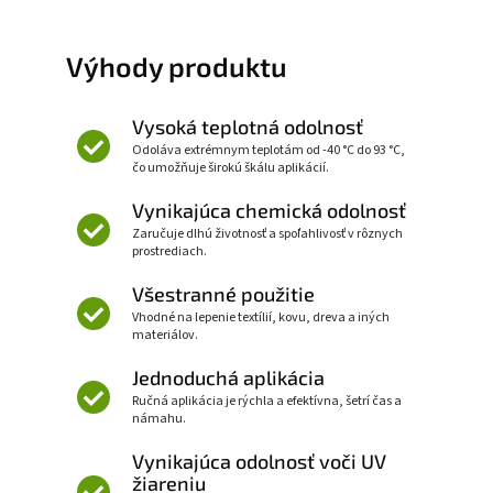
Výhody produktu
Vysoká teplotná odolnosť
Odoláva extrémnym teplotám od -40 °C do 93 °C,
čo umožňuje širokú škálu aplikácií.
Vynikajúca chemická odolnosť
Zaručuje dlhú životnosť a spoľahlivosť v rôznych
prostrediach.
Všestranné použitie
Vhodné na lepenie textílií, kovu, dreva a iných
materiálov.
Jednoduchá aplikácia
Ručná aplikácia je rýchla a efektívna, šetrí čas a
námahu.
Vynikajúca odolnosť voči UV
žiareniu