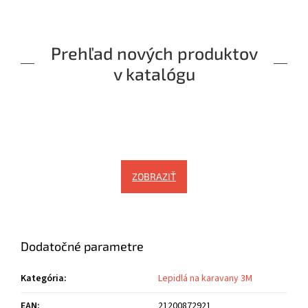
Prehľad nových produktov
v katalógu
ZOBRAZIŤ
Dodatočné parametre
Kategória
:
Lepidlá na karavany 3M
EAN
:
21200872921