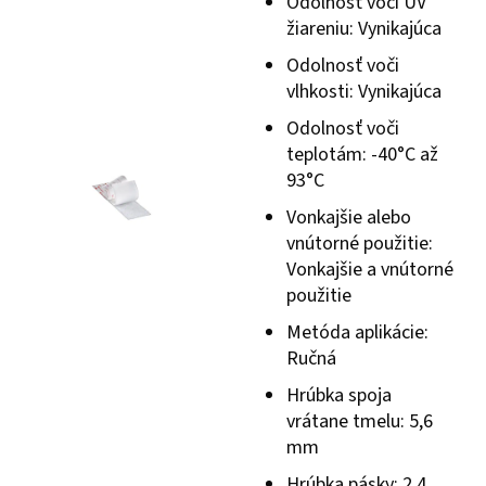
Odolnosť voči UV
žiareniu: Vynikajúca
Odolnosť voči
vlhkosti: Vynikajúca
Odolnosť voči
teplotám: -40°C až
93°C
Vonkajšie alebo
vnútorné použitie:
Vonkajšie a vnútorné
použitie
Metóda aplikácie:
Ručná
Hrúbka spoja
vrátane tmelu: 5,6
mm
Hrúbka pásky: 2,4