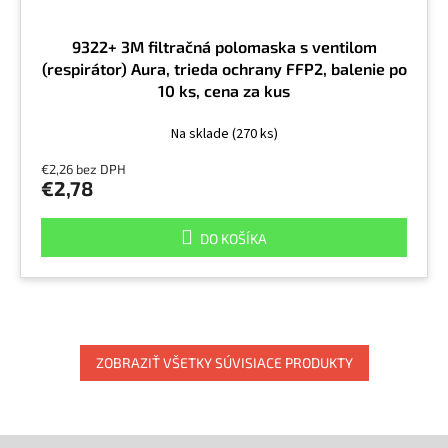
9322+ 3M filtračná polomaska s ventilom
(respirátor) Aura, trieda ochrany FFP2, balenie po
10 ks, cena za kus
Na sklade
(270 ks)
€2,26 bez DPH
€2,78
DO KOŠÍKA
ZOBRAZIŤ VŠETKY SÚVISIACE PRODUKTY
Z