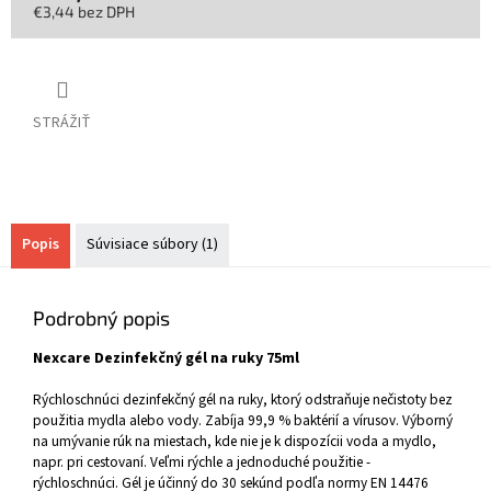
€3,44 bez DPH
Jednotková
cena:
STRÁŽIŤ
Popis
Súvisiace súbory (1)
Podrobný popis
Nexcare Dezinfekčný gél na ruky 75ml
Rýchloschnúci dezinfekčný gél na ruky, ktorý odstraňuje nečistoty bez
použitia mydla alebo vody. Zabíja 99,9 % baktérií a vírusov. Výborný
na umývanie rúk na miestach, kde nie je k dispozícii voda a mydlo,
napr. pri cestovaní. Veľmi rýchle a jednoduché použitie -
rýchloschnúci. Gél je účinný do 30 sekúnd podľa normy EN 14476