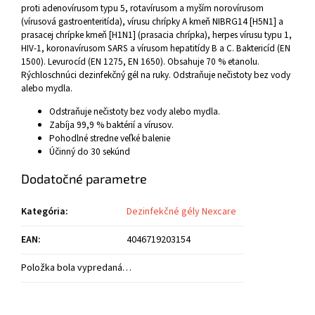
proti adenovírusom typu 5, rotavírusom a myším norovírusom
(vírusová gastroenteritída), vírusu chrípky A kmeň NIBRG14 [H5N1] a
prasacej chrípke kmeň [H1N1] (prasacia chrípka), herpes vírusu typu 1,
HIV-1, koronavírusom SARS a vírusom hepatitídy B a C. Baktericíd (EN
1500). Levurocíd (EN 1275, EN 1650). Obsahuje 70 % etanolu.
Rýchloschnúci dezinfekčný gél na ruky. Odstraňuje nečistoty bez vody
alebo mydla.
Odstraňuje nečistoty bez vody alebo mydla.
Zabíja 99,9 % baktérií a vírusov.
Pohodlné stredne veľké balenie
Účinný do 30 sekúnd
Dodatočné parametre
Kategória
:
Dezinfekčné gély Nexcare
EAN
:
4046719203154
Položka bola vypredaná…