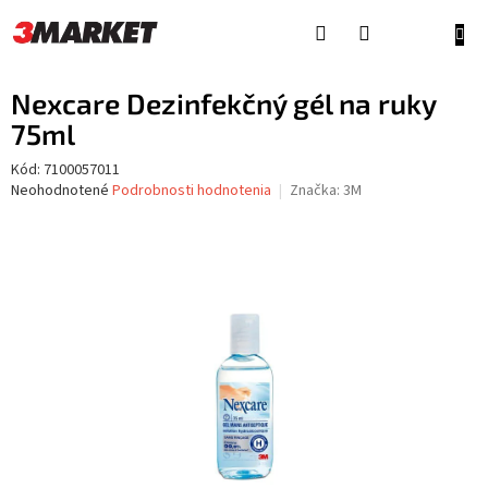
Prejsť
na
NÁKU
obsah
KOŠÍ
Nexcare Dezinfekčný gél na ruky
75ml
Kód:
7100057011
Priemerné
Neohodnotené
Podrobnosti hodnotenia
Značka:
3M
hodnotenie
produktu
je
0,0
z
5
hviezdičiek.