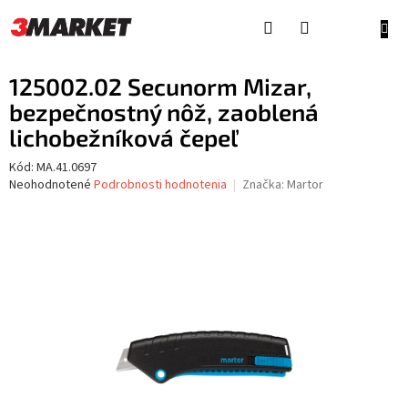
Prejsť
na
NÁKU
obsah
KOŠÍ
125002.02 Secunorm Mizar,
bezpečnostný nôž, zaoblená
lichobežníková čepeľ
Kód:
MA.41.0697
Priemerné
Neohodnotené
Podrobnosti hodnotenia
Značka:
Martor
hodnotenie
produktu
je
0,0
z
5
hviezdičiek.