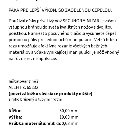
PÁKA PRE LEPŠÍ VÝKON. SO ZAOBLENOU ČEPEĽOU.
Používateľsky prívetivý nôž SECUNORM MIZAR je vašou
vstupnou bránou do sveta kvalitných nožov s dvojitou
poistkou. Namiesto posuvného tlačidla vysuniete čepeľ
pomocou páky pre jednoduchú manipuláciu. Veľká hĺbka
rezu umožňuje efektívne rezanie všetkých bežných
materiálov a vďaka vynikajúcej manipulácii je nôž vhodný
na rôzne rezné aplikácie.
Inštalovaný nôž
ALLFIT č. 65232
(pozri záložku súvisiace produkty nižšie)
široko brúsený s tupými hrotmi
Dĺžka:
50,00 mm
Výška:
19,00 mm
Hrúbka materiálu:
hrúbka: 0,63 mm