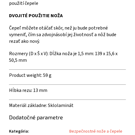
DVOJITÉ POUŽITIE NOŽA
Čepeľ môžete otáčať skôr, než ju bude potrebné
vymeniť, čím sa zdvojnásobí jej životnosť a nôž bude
rezať ako nový.
Rozmery (D x Š x V): Dĺžka noža je 1,5 mm:
139 x 15,6 x
50,5 mm
Product weight:
59 g
Hĺbka rezu:
13 mm
Materiál základne:
Sklolaminát
Dodatočné parametre
Kategória
:
Bezpečnostné nože a čepele