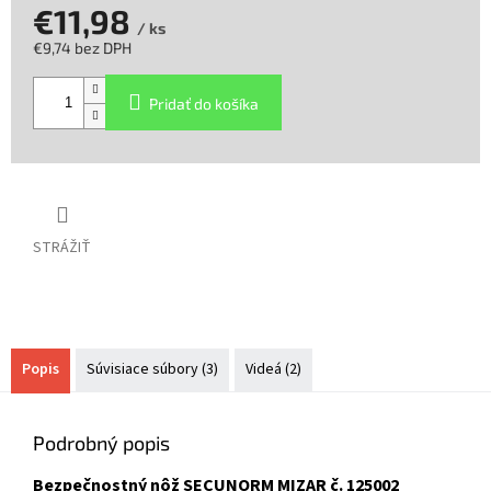
€11,98
/ ks
€9,74 bez DPH
Jednotková
cena:
Pridať do košíka
STRÁŽIŤ
Popis
Súvisiace súbory (3)
Videá (2)
Podrobný popis
Bezpečnostný nôž SECUNORM MIZAR č. 125002