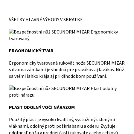
VŠETKY HLAVNÉ VÝHODY V SKRATKE.
ERGONOMICKÝ TVAR
Ergonomicky tvarovaná rukoväť noža SECUNORM MIZAR
s dvoma zámkami je vhodná pre pravákov aj ľavákov. Nôž
sa veľmi ľahko krája aj pri dlhodobom používaní.
PLAST ODOLNÝ VOČI NÁRAZOM
Použitý plast je vysoko kvalitný, vystužený sklenými
vláknami, odolný proti poškriabaniu a oderu. Zvyšuje
odolnosť noža v prednej časti rukoväte a jeho celkovú