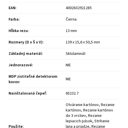
EAN
:
4002632921285
Farba
:
Čierna
Hĺbka rezu
:
13 mm
Rozmery (D x Š x V)
:
139 x 15,6 x 50,5 mm
Základný materiál
:
Sklolaminát
Jednorazové
:
NIE
MDP zistiteľné detektorom
NIE
kovov
:
Nainštalovaná čepeľ
:
65232.7
Otváranie kartónov, Rezanie
kartónov, Rezanie kartónov
do 3 vrstiev, Rezanie
lepiacich pások, Strihanie
Použite
:
lana a priadze, Rezanie