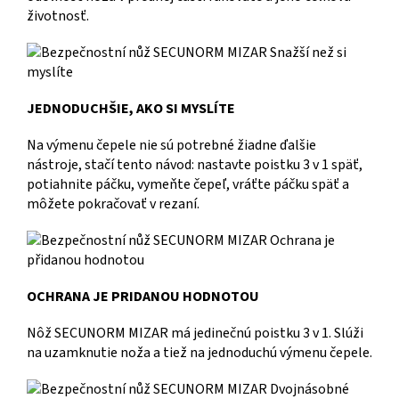
životnosť.
JEDNODUCHŠIE, AKO SI MYSLÍTE
Na výmenu čepele nie sú potrebné žiadne ďalšie
nástroje, stačí tento návod: nastavte poistku 3 v 1 späť,
potiahnite páčku, vymeňte čepeľ, vráťte páčku späť a
môžete pokračovať v rezaní.
OCHRANA JE PRIDANOU HODNOTOU
Nôž SECUNORM MIZAR má jedinečnú poistku 3 v 1. Slúži
na uzamknutie noža a tiež na jednoduchú výmenu čepele.