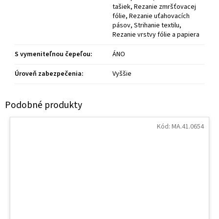
tašiek, Rezanie zmršťovacej
fólie, Rezanie uťahovacích
pásov, Strihanie textilu,
Rezanie vrstvy fólie a papiera
S vymeniteľnou čepeľou
:
ÁNO
Úroveň zabezpečenia
:
Vyššie
Kód:
MA.41.0654