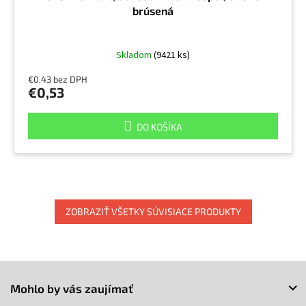
brúsená
Skladom
(9421 ks)
€0,43 bez DPH
€0,53
DO KOŠÍKA
ZOBRAZIŤ VŠETKY SÚVISIACE PRODUKTY
Z
á
Mohlo by vás zaujímať
p