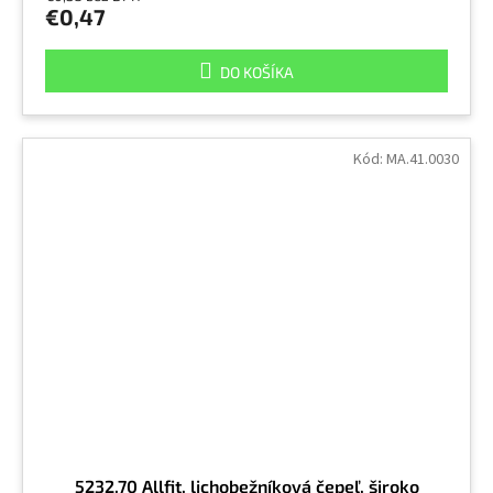
€0,47
DO KOŠÍKA
Kód:
MA.41.0030
5232.70 Allfit, lichobežníková čepeľ, široko