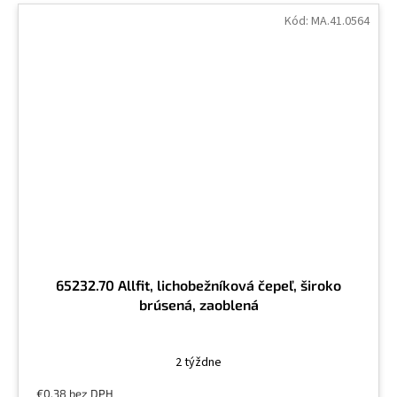
Kód:
MA.41.0564
65232.70 Allfit, lichobežníková čepeľ, široko
brúsená, zaoblená
2 týždne
€0,38 bez DPH