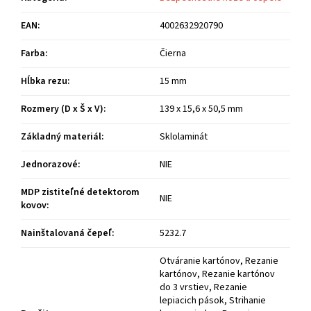
EAN
:
4002632920790
Farba
:
Čierna
Hĺbka rezu
:
15 mm
Rozmery (D x Š x V)
:
139 x 15,6 x 50,5 mm
Základný materiál
:
Sklolaminát
Jednorazové
:
NIE
MDP zistiteľné detektorom
NIE
kovov
:
Nainštalovaná čepeľ
:
5232.7
Otváranie kartónov, Rezanie
kartónov, Rezanie kartónov
do 3 vrstiev, Rezanie
lepiacich pások, Strihanie