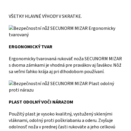
VŠETKY HLAVNÉ VÝHODY V SKRATKE.
ERGONOMICKÝ TVAR
Ergonomicky tvarovaná rukoväť noža SECUNORM MIZAR
s dvoma zámkami je vhodná pre pravákov aj ľavákov. Nôž
sa veľmi ľahko krája aj pri dlhodobom používaní.
PLAST ODOLNÝ VOČI NÁRAZOM
Použitý plast je vysoko kvalitný, vystužený sklenými
vláknami, odolný proti poškriabaniu a oderu. Zvyšuje
odolnosť noža v prednej časti rukoväte a jeho celkovú