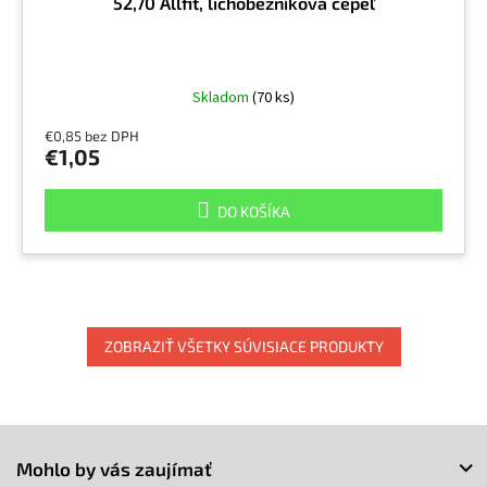
52,70 Allfit, lichobežníková čepeľ
Skladom
(70 ks)
€0,85 bez DPH
€1,05
DO KOŠÍKA
ZOBRAZIŤ VŠETKY SÚVISIACE PRODUKTY
Z
á
Mohlo by vás zaujímať
p