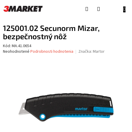
Prejsť
na
NÁKU
obsah
KOŠÍ
125001.02 Secunorm Mizar,
bezpečnostný nôž
Kód:
MA.41.0654
Priemerné
Neohodnotené
Podrobnosti hodnotenia
Značka:
Martor
hodnotenie
produktu
je
0,0
z
5
hviezdičiek.