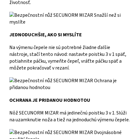
životnosť.
JEDNODUCHŠIE, AKO SI MYSLÍTE
Na výmenu čepele nie sú potrebné žiadne ďalšie
nástroje, stačí tento návod: nastavte poistku 3 v 1 späť,
potiahnite páčku, vymeňte čepeľ, vráťte páčku späť a
môžete pokračovať v rezaní.
OCHRANA JE PRIDANOU HODNOTOU
Nôž SECUNORM MIZAR má jedinečnú poistku 3 v 1. Slúži
na uzamknutie noža a tiež na jednoduchú výmenu čepele.