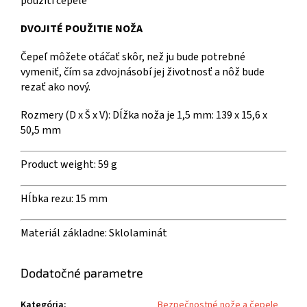
DVOJITÉ POUŽITIE NOŽA
Čepeľ môžete otáčať skôr, než ju bude potrebné
vymeniť, čím sa zdvojnásobí jej životnosť a nôž bude
rezať ako nový.
Rozmery (D x Š x V): Dĺžka noža je 1,5 mm:
139 x 15,6 x
50,5 mm
Product weight:
59 g
Hĺbka rezu:
15 mm
Materiál základne:
Sklolaminát
Dodatočné parametre
Kategória
:
Bezpečnostné nože a čepele