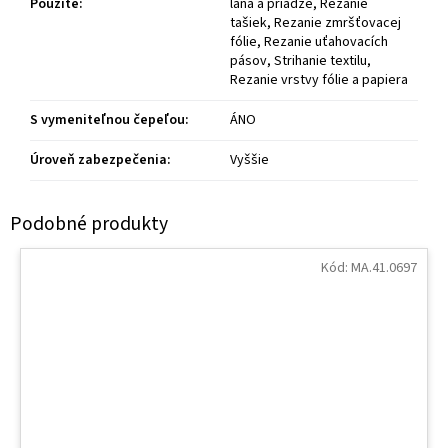
Použite
:
lana a priadze, Rezanie
tašiek, Rezanie zmršťovacej
fólie, Rezanie uťahovacích
pásov, Strihanie textilu,
Rezanie vrstvy fólie a papiera
S vymeniteľnou čepeľou
:
ÁNO
Úroveň zabezpečenia
:
Vyššie
Kód:
MA.41.0697