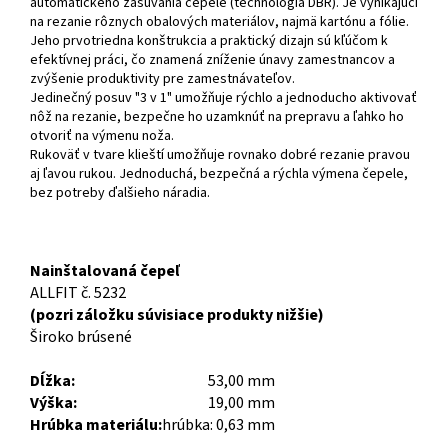
automatického zasúvania čepele (technológia DBR). Je vynikajúci
na rezanie rôznych obalových materiálov, najmä kartónu a fólie.
Jeho prvotriedna konštrukcia a praktický dizajn sú kľúčom k
efektívnej práci, čo znamená zníženie únavy zamestnancov a
zvýšenie produktivity pre zamestnávateľov.
Jedinečný posuv "3 v 1" umožňuje rýchlo a jednoducho aktivovať
nôž na rezanie, bezpečne ho uzamknúť na prepravu a ľahko ho
otvoriť na výmenu noža.
Rukoväť v tvare klieští umožňuje rovnako dobré rezanie pravou
aj ľavou rukou. Jednoduchá, bezpečná a rýchla výmena čepele,
bez potreby ďalšieho náradia.
Nainštalovaná čepeľ
ALLFIT č. 5232
(pozri záložku súvisiace produkty nižšie)
Široko brúsené
Dĺžka:
53,00 mm
Výška:
19,00 mm
Hrúbka materiálu:
hrúbka: 0,63 mm