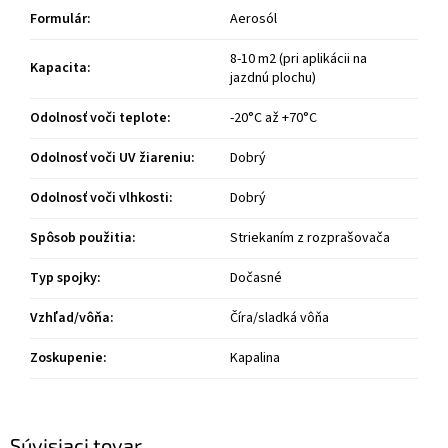
Formulár
:
Aerosól
8-10 m2 (pri aplikácii na
Kapacita
:
jazdnú plochu)
Odolnosť voči teplote
:
-20°C až +70°C
Odolnosť voči UV žiareniu
:
Dobrý
Odolnosť voči vlhkosti
:
Dobrý
Spôsob použitia
:
Striekaním z rozprašovača
Typ spojky
:
Dočasné
Vzhľad/vôňa
:
Číra/sladká vôňa
Zoskupenie
:
Kapalina
Súvisiaci tovar