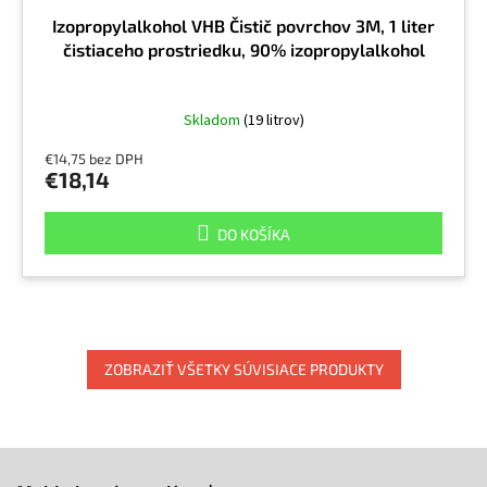
Izopropylalkohol VHB Čistič povrchov 3M, 1 liter
čistiaceho prostriedku, 90% izopropylalkohol
Skladom
(19 litrov)
€14,75 bez DPH
€18,14
DO KOŠÍKA
ZOBRAZIŤ VŠETKY SÚVISIACE PRODUKTY
Z
á