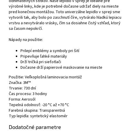
odnímateľných štítkov. Naše lepidlo v spreji je ideálne pre
výrobné linky, kde je potrebné dočasne udržať diely na mieste
pred konečnou montážou. Toto univerzálne lepidlo v spreji sme
vytvorili tak, aby bolo po zaschnutí číre, vytváralo hladkú lepiacu
vrstvu a nevytváralo vrásky, čím sa dosiahne čistý vzhľad, ktorý
sa časom nepokrčí.
Nápady na použitie:
Prilepí emblémy a symboly pri šití
Pripevňuje ľahké materiály
Drží tričká pri sieťotlači
Dočasne drží papierové maskovanie na mieste
Použitie: Veľkoplošná laminovacia montáž
Značka: 3M™
Trvanie: 730 dní
Čas procesu: 3 hodiny
Forma: Aerosól
Tepelná odolnosť: -20 °C až +70 °C
Farebná skupina: Transparentná
Typ lepidla: syntetický elastomér
Dodatočné parametre