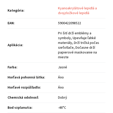
Kyanoakrylátové lepidlá a
Kategória
:
dvojzložkové lepidlá
EAN
:
5900422098522
Pri šití drží emblémy a
symboly, Upevňuje ľahké
materiály, Drží tričká počas
Aplikácia
:
sieťotlače, Dočasne drží
papierové maskovanie na
mieste
Farba
:
Jasné
Horľavá pohonná látka
:
Áno
Horľavé rozpúšťadlo
:
Áno
Chemická odolnosť
:
Dobrý
Bod vzplanutia
:
-46°C