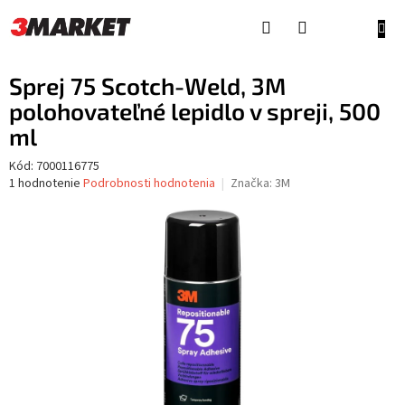
Prejsť
na
NÁKU
obsah
KOŠÍ
Sprej 75 Scotch-Weld, 3M
polohovateľné lepidlo v spreji, 500
ml
Kód:
7000116775
Priemerné
1 hodnotenie
Podrobnosti hodnotenia
Značka:
3M
hodnotenie
produktu
je
4,0
z
5
hviezdičiek.