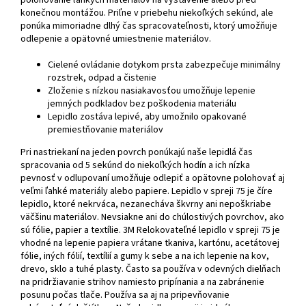
polohovanie ľahkých materiálov na vystavenie alebo pred
konečnou montážou. Priľne v priebehu niekoľkých sekúnd, ale
ponúka mimoriadne dlhý čas spracovateľnosti, ktorý umožňuje
odlepenie a opätovné umiestnenie materiálov.
Cielené ovládanie dotykom prsta zabezpečuje minimálny
rozstrek, odpad a čistenie
Zloženie s nízkou nasiakavosťou umožňuje lepenie
jemných podkladov bez poškodenia materiálu
Lepidlo zostáva lepivé, aby umožnilo opakované
premiestňovanie materiálov
Pri nastriekaní na jeden povrch ponúkajú naše lepidlá čas
spracovania od 5 sekúnd do niekoľkých hodín a ich nízka
pevnosť v odlupovaní umožňuje odlepiť a opätovne polohovať aj
veľmi ľahké materiály alebo papiere. Lepidlo v spreji 75 je číre
lepidlo, ktoré nekrváca, nezanecháva škvrny ani nepoškriabe
väčšinu materiálov. Nevsiakne ani do chúlostivých povrchov, ako
sú fólie, papier a textílie. 3M Relokovateľné lepidlo v spreji 75 je
vhodné na lepenie papiera vrátane tkaniva, kartónu, acetátovej
fólie, iných fólií, textílií a gumy k sebe a na ich lepenie na kov,
drevo, sklo a tuhé plasty. Často sa používa v odevných dielňach
na pridržiavanie strihov namiesto pripínania a na zabránenie
posunu počas tlače. Používa sa aj na pripevňovanie