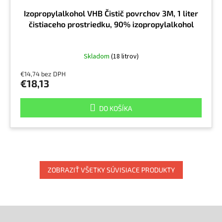
Izopropylalkohol VHB Čistič povrchov 3M, 1 liter
čistiaceho prostriedku, 90% izopropylalkohol
Skladom
(18 litrov)
€14,74 bez DPH
€18,13
DO KOŠÍKA
ZOBRAZIŤ VŠETKY SÚVISIACE PRODUKTY
Z
á