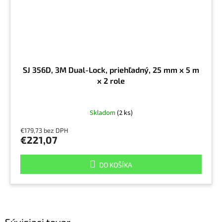
SJ 356D, 3M Dual-Lock, priehľadný, 25 mm x 5 m
x 2 role
Skladom
(2 ks)
€179,73 bez DPH
€221,07
DO KOŠÍKA
Súvisiaci tovar