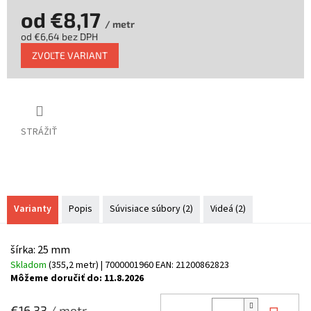
od
€8,17
/ metr
od
€6,64
bez DPH
Jednotková
ZVOĽTE VARIANT
cena:
STRÁŽIŤ
Varianty
Popis
Súvisiace súbory (2)
Videá (2)
šírka: 25 mm
Skladom
(355,2 metr)
| 7000001960
EAN:
21200862823
Môžeme doručiť do:
11.8.2026
€16,33
/ metr