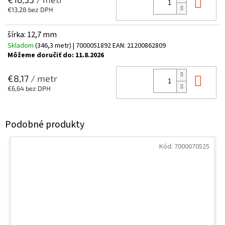
Do 
€13,28 bez DPH
šírka: 12,7 mm
Skladom
(346,3 metr)
| 7000051892
EAN:
21200862809
Môžeme doručiť do:
11.8.2026
Do 
€8,17
/ metr
€6,64 bez DPH
Kód:
7000070525