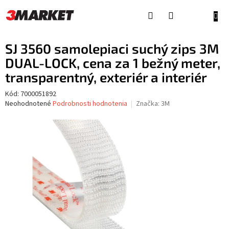
Prejsť
na
NÁKU
obsah
KOŠÍ
SJ 3560 samolepiaci suchý zips 3M
DUAL-LOCK, cena za 1 bežný meter,
transparentný, exteriér a interiér
Kód:
7000051892
Priemerné
Neohodnotené
Podrobnosti hodnotenia
Značka:
3M
hodnotenie
produktu
je
0,0
z
5
hviezdičiek.