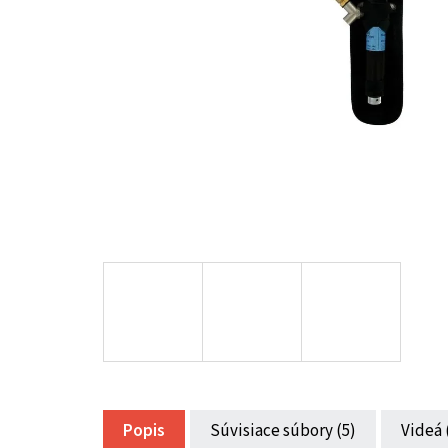
Popis
Súvisiace súbory (5)
Videá 