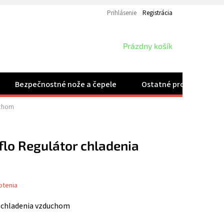
Prihlásenie
Registrácia
NÁKUPNÝ
Prázdny košík
KOŠÍK
Bezpečnostné nože a čepele
Ostatné produkty
uchom
lo Regulátor chladenia
otenia
r chladenia vzduchom