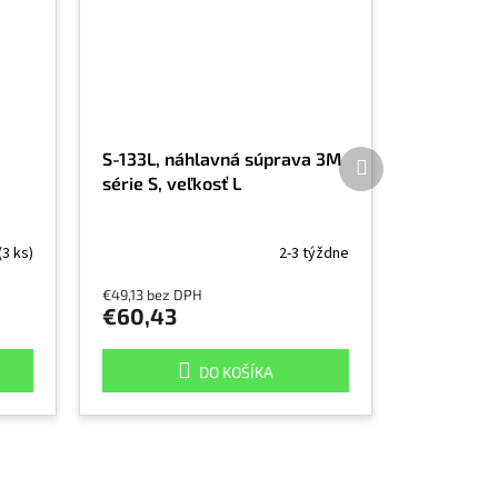
Ďalší
S-133L, náhlavná súprava 3M
produkt
série S, veľkosť L
(3 ks)
2-3 týždne
€49,13 bez DPH
€60,43
DO KOŠÍKA