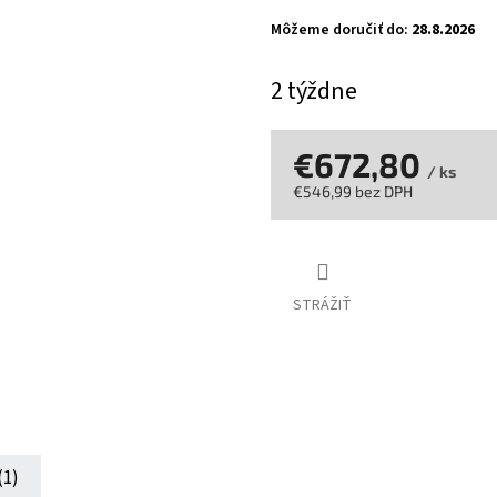
z
Môžeme doručiť do:
28.8.2026
5
hviezdičiek.
2 týždne
€672,80
/ ks
€546,99 bez DPH
Jednotková
cena:
STRÁŽIŤ
(1)