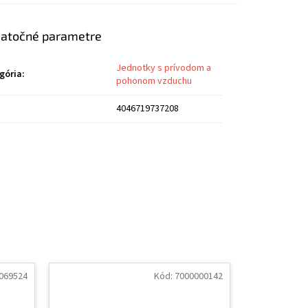
atočné parametre
Jednotky s prívodom a
gória
:
pohonom vzduchu
4046719737208
069524
Kód:
7000000142