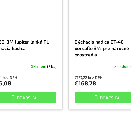
30, 3M Jupiter ľahká PU
Dýchacia hadica BT-40
hacia hadica
Versaflo 3M, pre náročné
prostredia
Skladom
(2 ks)
Skladom
11 bez DPH
€137,22 bez DPH
6,08
€168,78
DO KOŠÍKA
DO KOŠÍKA