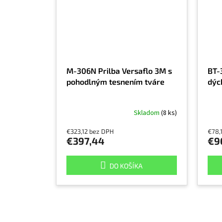
M-306N Prilba Versaflo 3M s
BT-
pohodlným tesnením tváre
dýc
Skladom
(8 ks)
€323,12 bez DPH
€78,
€397,44
€9
DO KOŠÍKA