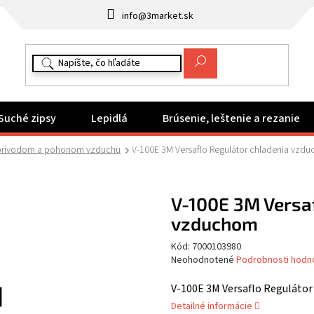
info@3market.sk
Suché zipsy
Lepidlá
Brúsenie, leštenie a rezanie
 prívodom a pohonom vzduchu
V-100E 3M Versaflo Regulátor chladenia vzd
V-100E 3M Versaf
vzduchom
Kód:
7000103980
Priemerné
Neohodnotené
Podrobnosti hodn
hodnotenie
produktu
V-100E 3M Versaflo Reguláto
je
Detailné informácie
0,0