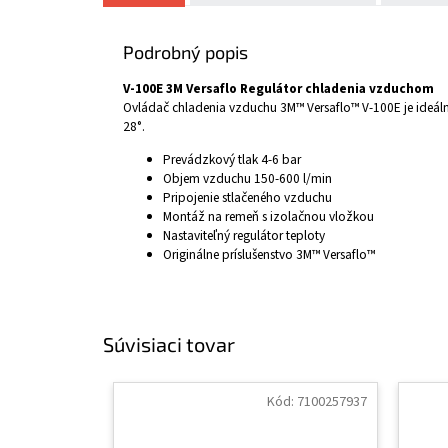
Podrobný popis
V-100E 3M Versaflo Regulátor chladenia vzduchom
Ovládač chladenia vzduchu 3M™ Versaflo™ V-100E je ideál
28°.
Prevádzkový tlak 4-6 bar
Objem vzduchu 150-600 l/min
Pripojenie stlačeného vzduchu
Montáž na remeň s izolačnou vložkou
Nastaviteľný regulátor teploty
Originálne príslušenstvo 3M™ Versaflo™
Súvisiaci tovar
Kód:
7100257937