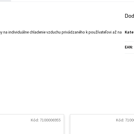
Dod
ny na individuálne chladenie vzduchu privádzaného k používateľovi až na
Kate
EAN
:
Kód:
7100006955
Kód:
7100