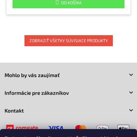
DO KOŠÍKA
ZOBRAZIŤ VŠETKY SÚVISIACE PRODUKTY
Z
á
Mohlo by vás zaujímať
p
ä
t
Informácie pre zákazníkov
i
e
Kontakt