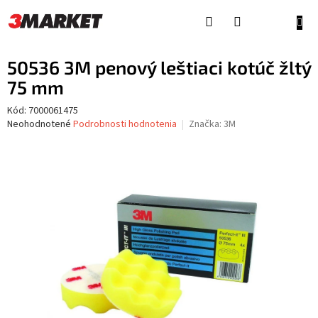
Prejsť
na
NÁKU
obsah
KOŠÍ
50536 3M penový leštiaci kotúč žltý
75 mm
Kód:
7000061475
Priemerné
Neohodnotené
Podrobnosti hodnotenia
Značka:
3M
hodnotenie
produktu
je
0,0
z
5
hviezdičiek.