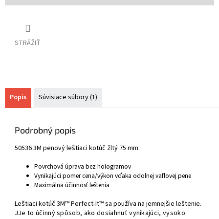
STRÁŽIŤ
Popis
Súvisiace súbory (1)
Podrobný popis
50536 3M penový leštiaci kotúč žltý 75 mm
Povrchová úprava bez hologramov
Vynikajúci pomer cena/výkon vďaka odolnej vaflovej pene
Maximálna účinnosť leštenia
Leštiaci kotúč 3M™ Perfect-It™ sa používa na jemnejšie leštenie.
J
Je to účinný spôsob, ako dosiahnuť vynikajúci, vysoko