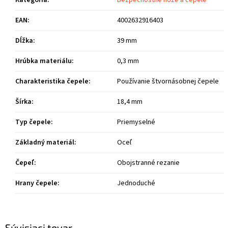
Kategória
:
Bezpečnostné nože a čepele
EAN
:
4002632916403
Dĺžka
:
39 mm
Hrúbka materiálu
:
0,3 mm
Charakteristika čepele
:
Používanie štvornásobnej čepele
Šírka
:
18,4 mm
Typ čepele
:
Priemyselné
Základný materiál
:
Oceľ
Čepeľ
:
Obojstranné rezanie
Hrany čepele
:
Jednoduché
Súvisiaci tovar