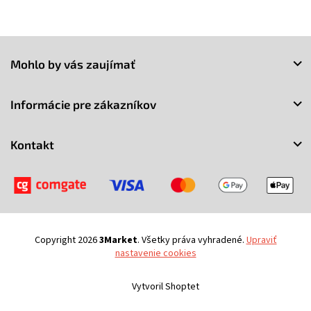
Z
á
Mohlo by vás zaujímať
p
ä
t
Informácie pre zákazníkov
i
e
Kontakt
Copyright 2026
3Market
. Všetky práva vyhradené.
Upraviť
nastavenie cookies
Vytvoril Shoptet