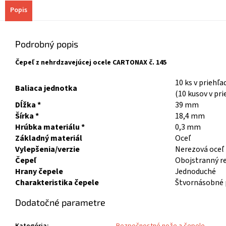
Popis
Podrobný popis
Čepeľ z nehrdzavejúcej ocele CARTONAX č. 145
10 ks v priehľ
Baliaca jednotka
(10 kusov v pr
Dĺžka *
39 mm
Šírka *
18,4 mm
Hrúbka materiálu *
0,3 mm
Základný materiál
Oceľ
Vylepšenia/verzie
Nerezová oceľ
Čepeľ
Obojstranný r
Hrany čepele
Jednoduché
Charakteristika čepele
Štvornásobné 
Dodatočné parametre