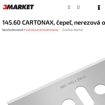
Prejsť
na
NÁKU
obsah
KOŠÍ
145.60 CARTONAX, čepeľ, nerezová o
Priemerné
Neohodnotené
Podrobnosti hodnotenia
Značka:
Martor
hodnotenie
produktu
je
0,0
z
5
hviezdičiek.