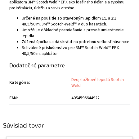
aplikátora 3M™ Scotch Weld™ EPX ako ideálneho riešenia a systému
pre inštaláciu, údržbu a servis v teréne.
Určené na použitie so stavebným lepidlom 1:1 a 2:1
48,5/50 ml 3M™ Scotch-Weld™ v duo kazetách.
Umožňuje dôkladné premiešanie a presné umiestnenie
lepidla
Zúžená špička sa dá skrátiť na potrebnú veľkosť húsenice
Schválené príslušenstvo pre 3M™ Scotch-Weld™ EPX
48,5/50 ml aplikátor
Dodatočné parametre
Dvojzložkové lepidlá Scotch-
Kategória
:
Weld
EAN
:
4054596644922
Súvisiaci tovar