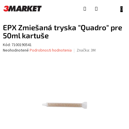
Prejsť
na
NÁKU
obsah
KOŠÍ
EPX Zmiešaná tryska "Quadro" pre
50ml kartuše
Kód:
7100190541
Priemerné
Neohodnotené
Podrobnosti hodnotenia
Značka:
3M
hodnotenie
produktu
je
0,0
z
5
hviezdičiek.