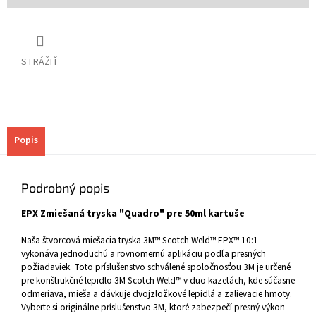
STRÁŽIŤ
Popis
Podrobný popis
EPX Zmiešaná tryska "Quadro" pre 50ml kartuše
Naša štvorcová miešacia tryska 3M™ Scotch Weld™ EPX™ 10:1
vykonáva jednoduchú a rovnomernú aplikáciu podľa presných
požiadaviek. Toto príslušenstvo schválené spoločnosťou 3M je určené
pre konštrukčné lepidlo 3M Scotch Weld™ v duo kazetách, kde súčasne
odmeriava, mieša a dávkuje dvojzložkové lepidlá a zalievacie hmoty.
Vyberte si originálne príslušenstvo 3M, ktoré zabezpečí presný výkon