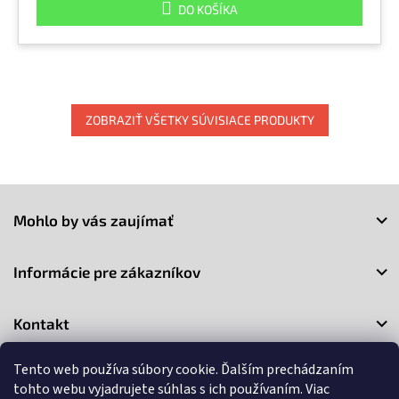
DO KOŠÍKA
ZOBRAZIŤ VŠETKY SÚVISIACE PRODUKTY
Z
á
Mohlo by vás zaujímať
p
ä
t
Informácie pre zákazníkov
i
e
Kontakt
Tento web používa súbory cookie. Ďalším prechádzaním
tohto webu vyjadrujete súhlas s ich používaním. Viac