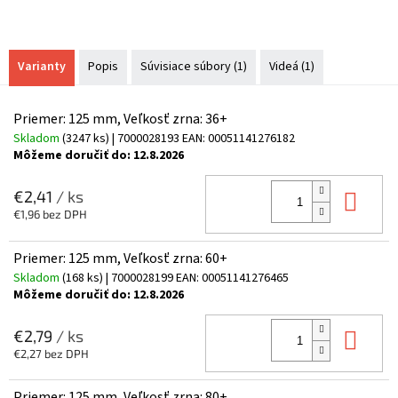
Varianty
Popis
Súvisiace súbory (1)
Videá (1)
Priemer: 125 mm, Veľkosť zrna: 36+
Skladom
(3247 ks)
| 7000028193
EAN:
00051141276182
Môžeme doručiť do:
12.8.2026
Do 
€2,41
/ ks
€1,96 bez DPH
Priemer: 125 mm, Veľkosť zrna: 60+
Skladom
(168 ks)
| 7000028199
EAN:
00051141276465
Môžeme doručiť do:
12.8.2026
Do 
€2,79
/ ks
€2,27 bez DPH
Priemer: 125 mm, Veľkosť zrna: 80+