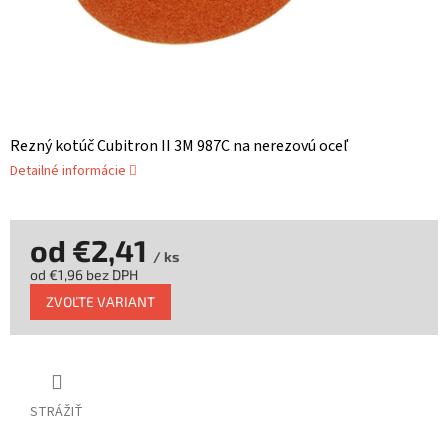
Rezný kotúč Cubitron II 3M 987C na nerezovú oceľ
Detailné informácie
od
€2,41
/ ks
od
€1,96
bez DPH
Jednotková
ZVOĽTE VARIANT
cena:
STRÁŽIŤ