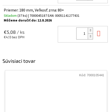
Priemer: 180 mm, Veľkosť zrna: 80+
Skladom
(37 ks)
| 7000045187
EAN:
00051141277431
Môžeme doručiť do:
12.8.2026
Do 
€5,08
/ ks
€4,13 bez DPH
Súvisiaci tovar
Kód:
7000105441