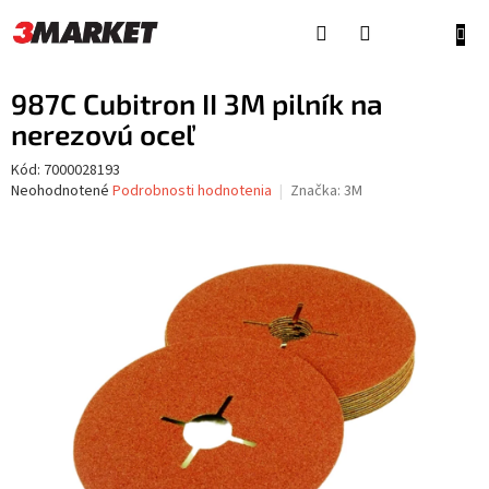
Prejsť
na
NÁKU
obsah
KOŠÍ
987C Cubitron II 3M pilník na
nerezovú oceľ
Kód:
7000028193
Priemerné
Neohodnotené
Podrobnosti hodnotenia
Značka:
3M
hodnotenie
produktu
je
0,0
z
5
hviezdičiek.