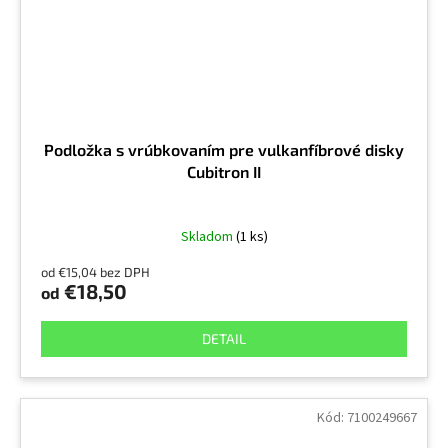
Podložka s vrúbkovaním pre vulkanfíbrové disky
Cubitron II
Skladom
(1 ks)
od €15,04 bez DPH
€18,50
od
DETAIL
Kód:
7100249667