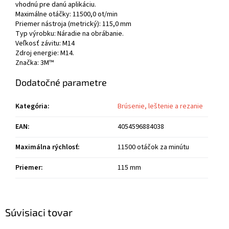
vhodnú pre danú aplikáciu.
Maximálne otáčky: 11500,0 ot/min
Priemer nástroja (metrický): 115,0 mm
Typ výrobku: Náradie na obrábanie.
Veľkosť závitu: M14
Zdroj energie: M14.
Značka: 3M™
Dodatočné parametre
Kategória
:
Brúsenie, leštenie a rezanie
EAN
:
4054596884038
Maximálna rýchlosť
:
11500 otáčok za minútu
Priemer
:
115 mm
Súvisiaci tovar