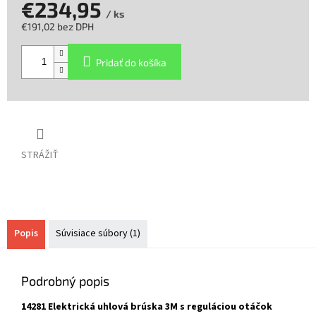
€234,95
/ ks
€191,02 bez DPH
Jednotková
cena:
Pridať do košíka
STRÁŽIŤ
Popis
Súvisiace súbory (1)
Podrobný popis
14281 Elektrická uhlová brúska 3M s reguláciou otáčok