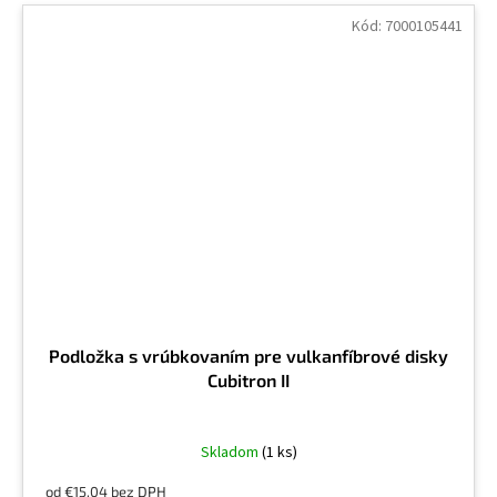
Kód:
7000105441
Podložka s vrúbkovaním pre vulkanfíbrové disky
Cubitron II
Skladom
(1 ks)
od €15,04 bez DPH