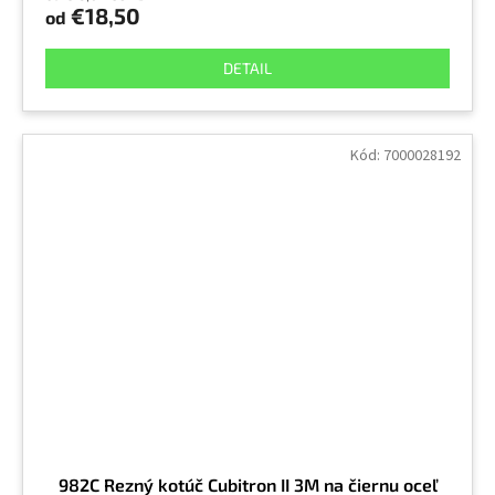
€18,50
od
DETAIL
Kód:
7000028192
982C Rezný kotúč Cubitron II 3M na čiernu oceľ