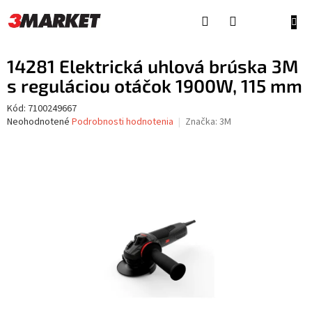
Prejsť
na
NÁKU
obsah
KOŠÍ
14281 Elektrická uhlová brúska 3M
s reguláciou otáčok 1900W, 115 mm
Kód:
7100249667
Priemerné
Neohodnotené
Podrobnosti hodnotenia
Značka:
3M
hodnotenie
produktu
je
0,0
z
5
hviezdičiek.