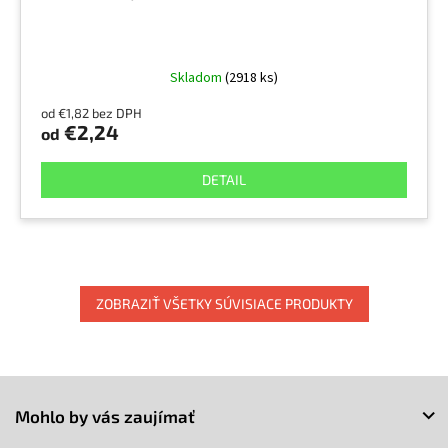
Skladom
(2918 ks)
od €1,82 bez DPH
€2,24
od
DETAIL
ZOBRAZIŤ VŠETKY SÚVISIACE PRODUKTY
Z
á
Mohlo by vás zaujímať
p