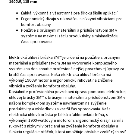
1900W, 115 mm
Ľahká, výkonná a všestranná pre širokú škálu aplikácií
Ergonomický dizajn s rukoväťou s nízkymi vibráciami pre
komfort obsluhy
Použitie s brúsnymi materiálmi a príslušenstvom 3M v
systéme na maximalizáciu produktivity a minimalizáciu
času spracovania
Elektrická uhlová brúska 3M™ je určená na použitie s brúsnymi
materiálmi a príslušenstvom 3M na vytvorenie komplexného
systému na dosiahnutie profesionálnejšej povrchovej úpravy za
kratší čas spracovania. Naša elektrická uhlová brúska má
výkonný 1900W motor a ergonomickú rukoväť na zníženie
vibrácií a zvýšenie komfortu obsluhy.
Dosiahnite profesionálnu povrchovú úpravu pomocou elektrickej
uhlovej brúsky 3M™ s brúsnymi materiálmi a príslušenstvom 3M v
našom komplexnom systéme navrhnutom na zvýšenie
produktivity a výsledkov za kratší čas spracovania. Naša
elektrická uhlová brúska je ľahká a ľahko ovládateľná, s
výkonným 1900-wattovým motorom. Ergonomický dizajn zahŕňa
rukoväť s nízkymi vibráciami na zvýšenie komfortu obsluhy a
funkciu regulácie otáčok, ktorá umožňuje obsluhe zvoliť rýchlosť