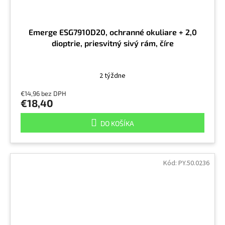
Emerge ESG7910D20, ochranné okuliare + 2,0
dioptrie, priesvitný sivý rám, číre
2 týždne
€14,96 bez DPH
€18,40
DO KOŠÍKA
Kód:
PY.50.0236