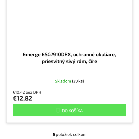
Emerge ESG7910DRX, ochranné okuliare,
priesvitný sivý rám, číre
Skladom
(39 ks)
€10,42 bez DPH
€12,82
DO KOŠÍKA
5
položiek celkom
O