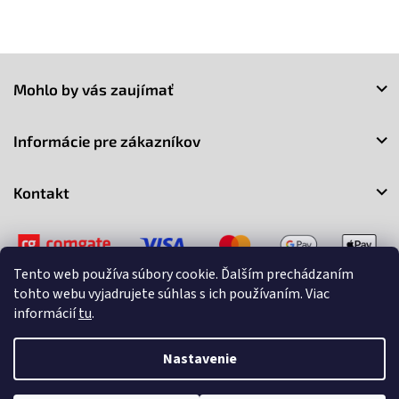
v
l
á
Z
d
a
á
Mohlo by vás zaujímať
c
p
i
ä
e
t
Informácie pre zákazníkov
p
i
r
e
v
Kontakt
k
y
v
ý
p
Tento web používa súbory cookie. Ďalším prechádzaním
i
tohto webu vyjadrujete súhlas s ich používaním. Viac
s
informácií
tu
.
u
Copyright 2026
3Market
. Všetky práva vyhradené.
Upraviť
nastavenie cookies
Nastavenie
Vytvoril Shoptet