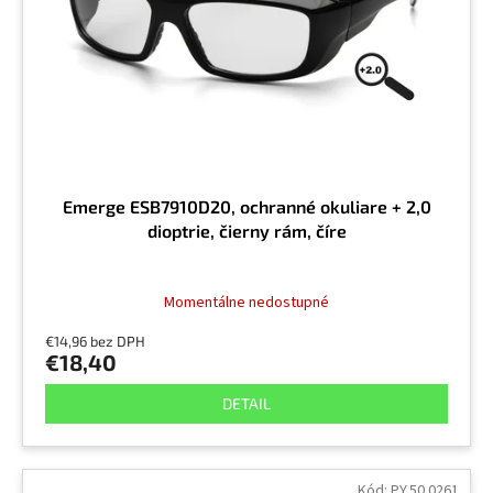
r
v
o
d
u
k
t
o
v
Emerge ESB7910D20, ochranné okuliare + 2,0
dioptrie, čierny rám, číre
Momentálne nedostupné
€14,96 bez DPH
€18,40
DETAIL
Kód:
PY.50.0261