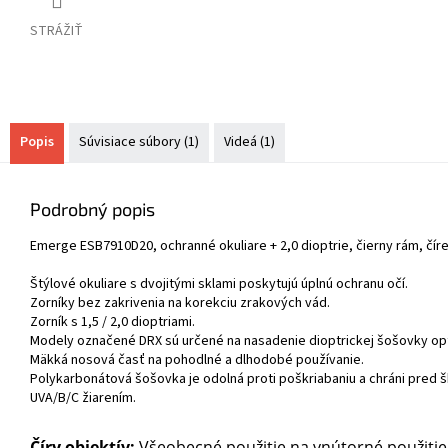
STRÁŽIŤ
Popis
Súvisiace súbory (1)
Videá (1)
Podrobný popis
Emerge ESB7910D20, ochranné okuliare + 2,0 dioptrie, čierny rám, čír
Štýlové okuliare s dvojitými sklami poskytujú úplnú ochranu očí.
Zorníky bez zakrivenia na korekciu zrakových vád.
Zorník s 1,5 / 2,0 dioptriami.
Modely označené DRX sú určené na nasadenie dioptrickej šošovky op
Mäkká nosová časť na pohodlné a dlhodobé používanie.
Polykarbonátová šošovka je odolná proti poškriabaniu a chráni pred 
UVA/B/C žiarením.
Číry objektív:
Všeobecné použitie na vnútorné použitie,