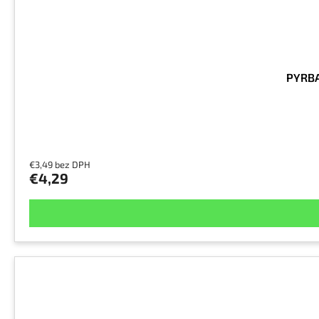
PYRBA
€3,49 bez DPH
€4,29