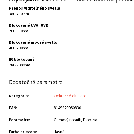
Prenos viditeľného svetla
380-780 nm
Blokované UVA, UVB
200-380nm
Blokované modré svetlo
400-700nm
IR blokované
780-2000nm
Dodatočné parametre
Kategória
:
Ochranné okuliare
EAN
:
8149920060830
Parametre
:
Gumový nosník, Dioptria
Farba priezoru
:
Jasné