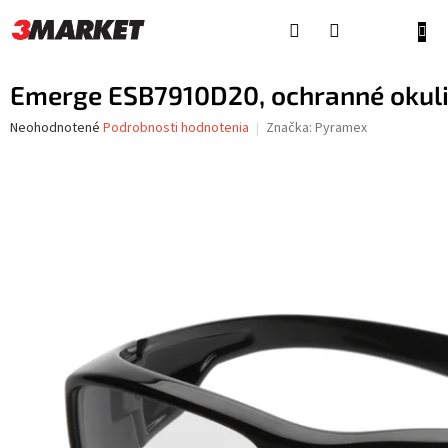
Prejsť
na
NÁKU
obsah
KOŠÍ
Emerge ESB7910D20, ochranné okuliare
Priemerné
Neohodnotené
Podrobnosti hodnotenia
Značka:
Pyramex
hodnotenie
produktu
je
0,0
z
5
hviezdičiek.