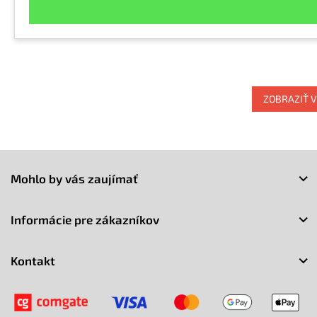
ZOBRAZIŤ V
Z
á
Mohlo by vás zaujímať
p
ä
t
Informácie pre zákazníkov
i
e
Kontakt