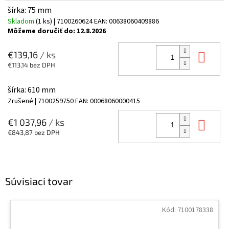
šírka: 75 mm
Skladom
(1 ks)
| 7100260624
EAN:
00638060409886
Môžeme doručiť do:
12.8.2026
Do 
€139,16
/ ks
€113,14 bez DPH
šírka: 610 mm
Zrušené
| 7100259750
EAN:
00068060000415
Do 
€1 037,96
/ ks
€843,87 bez DPH
Súvisiaci tovar
Kód:
7100178338