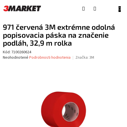
Prejsť
na
NÁKU
obsah
KOŠÍ
971 červená 3M extrémne odolná
popisovacia páska na značenie
podláh, 32,9 m rolka
Kód:
7100260624
Priemerné
Neohodnotené
Podrobnosti hodnotenia
Značka:
3M
hodnotenie
produktu
je
0,0
z
5
hviezdičiek.