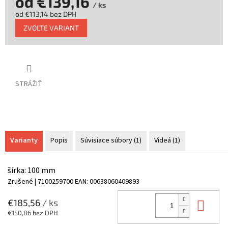
od
€139,16
/ ks
od
€113,14
bez DPH
Jednotková
ZVOĽTE VARIANT
cena:
STRÁŽIŤ
Varianty
Popis
Súvisiace súbory (1)
Videá (1)
šírka: 100 mm
Zrušené
| 7100259700
EAN:
00638060409893
Do 
€185,56
/ ks
€150,86 bez DPH