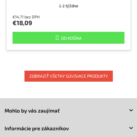
1-2 týždne
€14,71 bez DPH
€18,09
DO KOŠÍKA
ZOBRAZIŤ VŠETKY SÚVISIACE PRODUKTY
Z
á
Mohlo by vás zaujímať
p
ä
t
Informácie pre zákazníkov
i