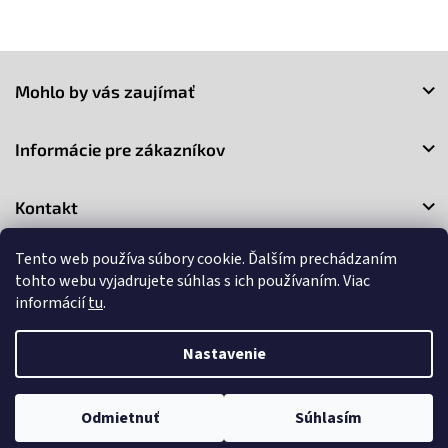
Z
á
Mohlo by vás zaujímať
p
ä
t
Informácie pre zákazníkov
i
e
Kontakt
Tento web používa súbory cookie. Ďalším prechádzaním
tohto webu vyjadrujete súhlas s ich používaním. Viac
informácií
tu
.
Copyright 2026
3Market
. Všetky práva vyhradené.
Upraviť
Nastavenie
nastavenie cookies
Vytvoril Shoptet
Odmietnuť
Súhlasím