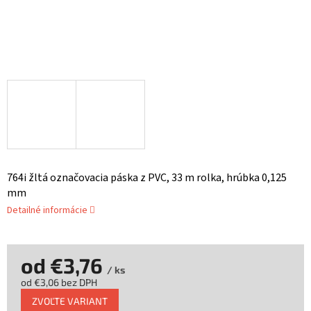
764i žltá označovacia páska z PVC, 33 m rolka, hrúbka 0,125
mm
Detailné informácie
od
€3,76
/ ks
od
€3,06
bez DPH
Jednotková
ZVOĽTE VARIANT
cena: