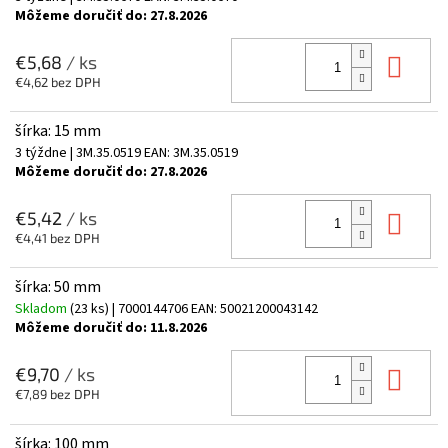
Môžeme doručiť do:
27.8.2026
Do 
€5,68
/ ks
€4,62 bez DPH
šírka: 15 mm
3 týždne
| 3M.35.0519
EAN:
3M.35.0519
Môžeme doručiť do:
27.8.2026
Do 
€5,42
/ ks
€4,41 bez DPH
šírka: 50 mm
Skladom
(23 ks)
| 7000144706
EAN:
50021200043142
Môžeme doručiť do:
11.8.2026
Do 
€9,70
/ ks
€7,89 bez DPH
šírka: 100 mm