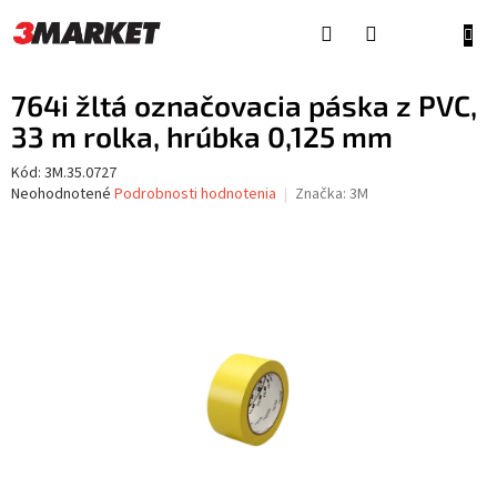
Prejsť
na
NÁKU
obsah
KOŠÍ
764i žltá označovacia páska z PVC,
33 m rolka, hrúbka 0,125 mm
Kód:
3M.35.0727
Priemerné
Neohodnotené
Podrobnosti hodnotenia
Značka:
3M
hodnotenie
produktu
je
0,0
z
5
hviezdičiek.