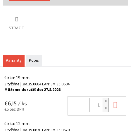
STRÁŽIŤ
Varianty
Popis
šírka: 19 mm
3 týždne
| 3M.35.0604
EAN:
3M.35.0604
Môžeme doručiť do:
27.8.2026
Do 
€6,15
/ ks
€5 bez DPH
šírka: 12 mm
3 týždne
| 3M.35.0670
EAN:
3M.35.0670