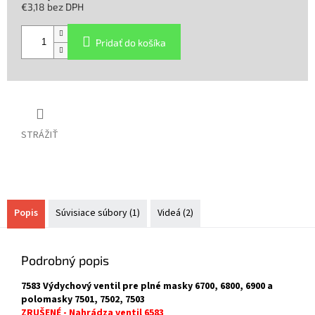
€3,18 bez DPH
Jednotková
cena:
Pridať do košíka
STRÁŽIŤ
Popis
Súvisiace súbory (1)
Videá (2)
Podrobný popis
7583 Výdychový ventil pre plné masky 6700, 6800, 6900 a
polomasky 7501, 7502, 7503
ZRUŠENÉ - Nahrádza ventil 6583