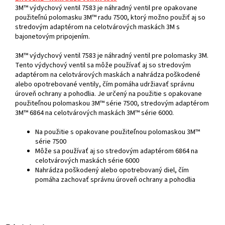
3M™ výdychový ventil 7583 je náhradný ventil pre opakovane
použiteľnú polomasku 3M™ radu 7500, ktorý možno použiť aj so
stredovým adaptérom na celotvárových maskách 3M s
bajonetovým pripojením.
3M™ výdychový ventil 7583 je náhradný ventil pre polomasky 3M.
Tento výdychový ventil sa môže používať aj so stredovým
adaptérom na celotvárových maskách a nahrádza poškodené
alebo opotrebované ventily, čím pomáha udržiavať správnu
úroveň ochrany a pohodlia. Je určený na použitie s opakovane
použiteľnou polomaskou 3M™ série 7500, stredovým adaptérom
3M™ 6864 na celotvárových maskách 3M™ série 6000.
Na použitie s opakovane použiteľnou polomaskou 3M™
série 7500
Môže sa používať aj so stredovým adaptérom 6864 na
celotvárových maskách série 6000
Nahrádza poškodený alebo opotrebovaný diel, čím
pomáha zachovať správnu úroveň ochrany a pohodlia