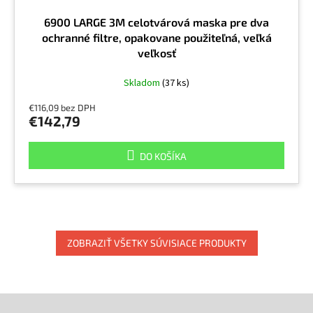
6900 LARGE 3M celotvárová maska pre dva
ochranné filtre, opakovane použiteľná, veľká
veľkosť
Skladom
(37 ks)
€116,09 bez DPH
€142,79
DO KOŠÍKA
ZOBRAZIŤ VŠETKY SÚVISIACE PRODUKTY
Z