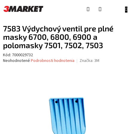
Prejsť
na
NÁKU
obsah
KOŠÍ
7583 Výdychový ventil pre plné
masky 6700, 6800, 6900 a
polomasky 7501, 7502, 7503
Kód:
7000029732
Priemerné
Neohodnotené
Podrobnosti hodnotenia
Značka:
3M
hodnotenie
produktu
je
0,0
z
5
hviezdičiek.