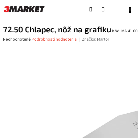
Prejsť
na
NÁKU
obsah
KOŠÍ
72.50 Chlapec, nôž na grafiku
Kód:
MA.41.00
Priemerné
Neohodnotené
Podrobnosti hodnotenia
Značka:
Martor
hodnotenie
produktu
je
0,0
z
5
hviezdičiek.