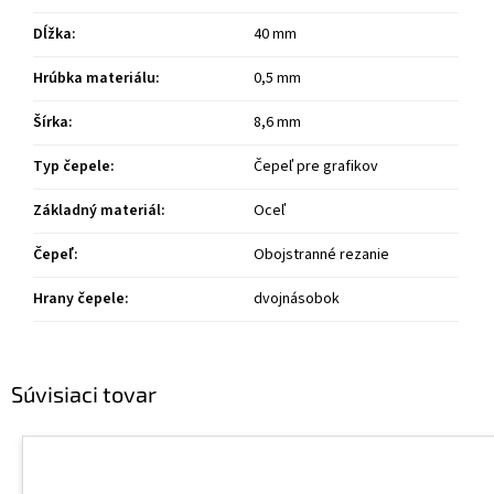
Dĺžka
:
40 mm
Hrúbka materiálu
:
0,5 mm
Šírka
:
8,6 mm
Typ čepele
:
Čepeľ pre grafikov
Základný materiál
:
Oceľ
Čepeľ
:
Obojstranné rezanie
Hrany čepele
:
dvojnásobok
Súvisiaci tovar