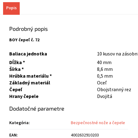
Popis
Podrobný popis
BOY čepeľ č. 72
Baliaca jednotka
10 kusov na zásobní
Dĺžka *
40 mm
Šírka *
8,6 mm
Hrúbka materiálu *
0,5 mm
Základný materiál
Oceľ
Čepeľ
Obojstranný rez
Hrany čepele
Dvojitá
Dodatočné parametre
Kategória
:
Bezpečnostné nože a čepele
EAN
:
4002632910203