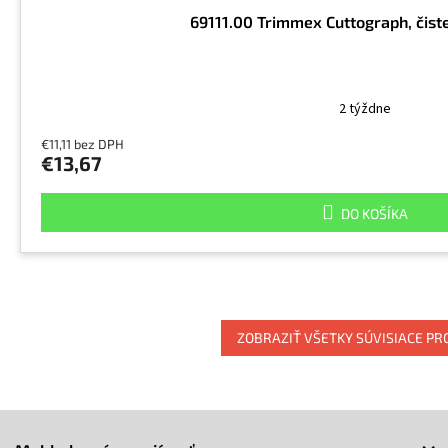
69111.00 Trimmex Cuttograph, čisten
2 týždne
€11,11 bez DPH
€13,67
DO KOŠÍKA
ZOBRAZIŤ VŠETKY SÚVISIACE P
Z
á