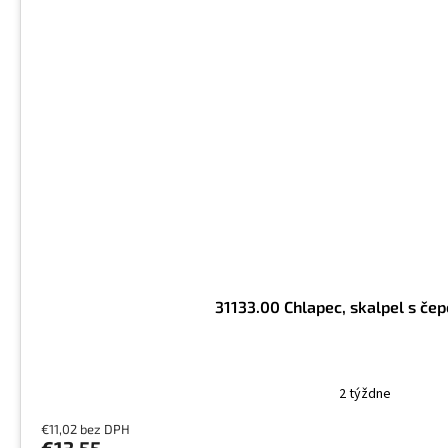
31133.00 Chlapec, skalpel s čep
2 týždne
€11,02 bez DPH
€13,55