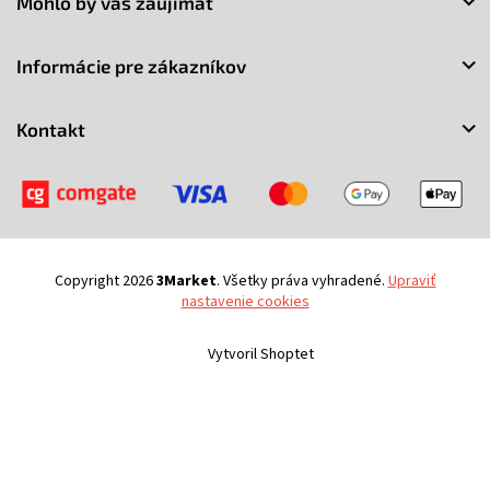
Mohlo by vás zaujímať
p
ä
t
Informácie pre zákazníkov
i
e
Kontakt
Copyright 2026
3Market
. Všetky práva vyhradené.
Upraviť
nastavenie cookies
Vytvoril Shoptet