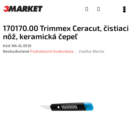
Prejsť
na
NÁKU
obsah
KOŠÍ
170170.00 Trimmex Ceracut, čistiaci
nôž, keramická čepeľ
Kód:
MA.41.0536
Priemerné
Neohodnotené
Podrobnosti hodnotenia
Značka:
Martor
hodnotenie
produktu
je
0,0
z
5
hviezdičiek.