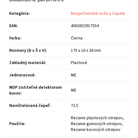
Kategória
:
Bezpečnostné nože a čepele
EAN
:
4002632917554
Farba
:
Čierna
Rozmery (D x Š x V)
:
175 x 16 x 26 mm
Základný materiál
:
Plastové
Jednorazové
:
NIE
MDP zistiteľné detektorom
NIE
kovov
:
Nainštalovaná čepeľ
:
72.5
Rezanie plastových otrepov,
Použite
:
Rezanie gumových otrepov,
Rezanie kovových otrepov