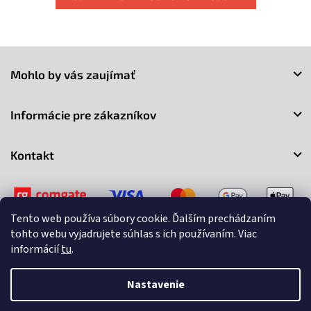
Z
á
Mohlo by vás zaujímať
p
ä
t
Informácie pre zákazníkov
i
e
Kontakt
Tento web používa súbory cookie. Ďalším prechádzaním
tohto webu vyjadrujete súhlas s ich používaním. Viac
informácií
tu
.
Copyright 2026
3Market
. Všetky práva vyhradené.
Upraviť
nastavenie cookies
Nastavenie
Vytvoril Shoptet