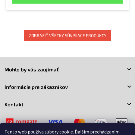
ZOBRAZIŤ VŠETKY SÚVISIACE PRODUKTY
Z
á
Mohlo by vás zaujímať
p
ä
t
Informácie pre zákazníkov
i
e
Kontakt
Tento web používa súbory cookie. Ďalším prechádzaním