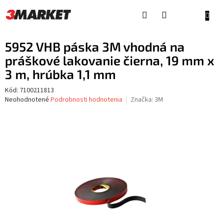
Prejsť
na
NÁKU
obsah
KOŠÍ
5952 VHB páska 3M vhodná na
práškové lakovanie čierna, 19 mm x
3 m, hrúbka 1,1 mm
Kód:
7100211813
Priemerné
Neohodnotené
Podrobnosti hodnotenia
Značka:
3M
hodnotenie
produktu
je
0,0
z
5
hviezdičiek.