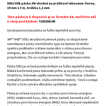
5952 VHB páska 3M vhodná na práškové lakovanie čierna,
19 mm x 3 m, hrúbka 1,1 mm
Táto páska je k dispozícii aj vo formáte A4, navštívte náš
e-shop pod kódom:
7100206140
Vysokopevnostná páska na ťažko lepiteľné povrchy.
3M™ VHB™ 5952 akrylátové penové pásky sú obojstranné
samolepiace pásky montážneho typu na lepenie širokého
spektra podkladov vrátane materiálov s nízkou povrchovou
energiou, ako sú práškové nátery a LSE plasty. Pena je
prispôsobivá, čím sa zvyšuje kontakt s lepenými povrchmi.
Páska 5952 je určená predovšetkým na ťažko lepiteľné plasty.
Mäkká konformná pena dokonale priľne aj na povrchy s hrubšou
štruktúrou. Dokonale vypĺňa nerovnosti. Tlmí vibrácie. Odoláva
vonkajším podmienkam. Znáša extrémne teploty. Tesní a izoluje.
Rýchlo a čisto vytvára dlhodobo spoľahlivé spoje.
Páska je určená na povrchy s vysokou povrchovou energiou
(HSE): nelakované kovy, sklo, drevo, kameň, keramika atď.; so
strednou povrchovou energiou (MSE): kovy lakované nepálenými