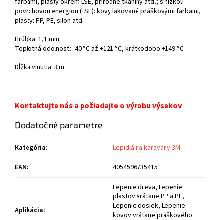
farbami, plasty okrem LSE, prírodné tkaniny atď.; s nízkou
povrchovou energiou (LSE): kovy lakované práškovými farbami,
plasty: PP, PE, silon atď.
Hrúbka: 1,1 mm
Teplotná odolnosť: -40 °C až +121 °C, krátkodobo +149 °C
Dĺžka vinutia: 3 m
Kontaktujte nás a požiadajte o výrobu výsekov
Dodatočné parametre
Kategória
:
Lepidlá na karavany 3M
EAN
:
4054596735415
Lepenie dreva, Lepenie
plastov vrátane PP a PE,
Lepenie dosiek, Lepenie
Aplikácia
:
kovov vrátane práškového