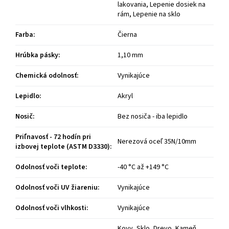
lakovania, Lepenie dosiek na
rám, Lepenie na sklo
Farba
:
Čierna
Hrúbka pásky
:
1,10 mm
Chemická odolnosť
:
Vynikajúce
Lepidlo
:
Akryl
Nosič
:
Bez nosiča - iba lepidlo
Priľnavosť - 72 hodín pri
Nerezová oceľ 35N/10mm
izbovej teplote (ASTM D3330)
:
Odolnosť voči teplote
:
-40 °C až +149 °C
Odolnosť voči UV žiareniu
:
Vynikajúce
Odolnosť voči vlhkosti
:
Vynikajúce
Kovy, Sklo, Drevo, Kameň,